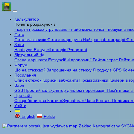
Калькулятор
Почніть розрахунок з:
- карти гірських угруповань
- найближча точка
- пошуки в інв
Фото
Фото вказівників
Фото з маршрутів
Найкращі фотографії
Фот
Звіти
Нові тури
Екскурсії авторів
Репортажі
Віртуальний гід
Огляд маршруту
Екскурсійні пропозиції
Рейтинг трас
Рейтинг
Форум
Що на стежках?
Запрошення на стежку
Я ходжу з GPS
Комен
Посилання
Описи стежок
Корисні веб-сайти
Гірські хатинки
Камери в го
Варя
GSB
Простий калькулятор
диплом переможця
Пам'ятники в
Про сайт
Співробітництво
Карти «Sygnatura»
Часи
Контакт
Політика к
Увійти
English
Polski