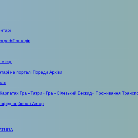
ентарі
ографії авторів
 місць
тарі на порталі
Поради
Архіви
рах
 Карпатах
Гра «Татри»
Гра «Сілезький Бескид»
Проживання
Трансп
онфіденційності
Автор