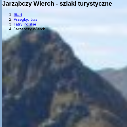
Jarząbczy Wierch - szlaki turystyczne
Start
Przegląd tras
Tatry Polskie
Jarząbczy Wierch