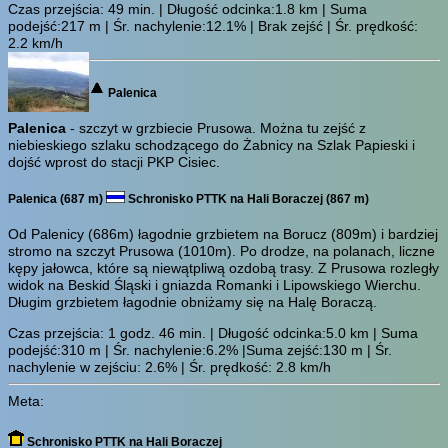
Czas przejścia:
49 min.
| Długość odcinka:1.8 km | Suma
podejść:217 m | Śr. nachylenie:12.1% | Brak zejść | Śr. prędkość:
2.2 km/h
Palenica
Palenica
- szczyt w grzbiecie Prusowa. Można tu zejść z
niebieskiego szlaku schodzącego do Żabnicy na Szlak Papieski i
dojść wprost do stacji PKP Cisiec.
Palenica (687 m)
Schronisko PTTK na Hali Boraczej (867 m)
Od Palenicy (686m) łagodnie grzbietem na Borucz (809m) i bardziej
stromo na szczyt Prusowa (1010m). Po drodze, na polanach, liczne
kępy jałowca, które są niewątpliwą ozdobą trasy. Z Prusowa rozległy
widok na Beskid Śląski i gniazda Romanki i Lipowskiego Wierchu.
Długim grzbietem łagodnie obniżamy się na Halę Boraczą.
Czas przejścia:
1 godz. 46 min.
| Długość odcinka:5.0 km | Suma
podejść:310 m | Śr. nachylenie:6.2% |Suma zejść:130 m | Śr.
nachylenie w zejściu: 2.6% | Śr. prędkość: 2.8 km/h
Meta:
Schronisko PTTK na Hali Boraczej