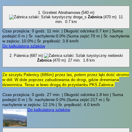
1. Grzebiet Abrahamowa (540 m)
Żabnica
(470 m)
11
min.
0.7 km
Czas przejścia: 0 godz. 11 min. | Długość odcinka:0.7 km | Suma
podejść:0 m | Śr. nachylenie:0.0% |Suma zejść:70 m | Śr. nachylenie
w zejściu: 10.0% | Śr. prędkość: 3.8 km/h
Do kalkulatora szlaków
2. Palenica (687 m)
Żabnica
(470 m)
27 min.
1.8 km
Ze szczytu Palenicy (686m) przez las, potem przez łąki dość stromo
w dół. W dole poprzez zabudowania do drogi, gdzie drewniana
dzwonnica. Teraz w lewo drogą do przystanku PKS Żabnica.
Czas przejścia: 0 godz. 27 min. | Długość odcinka:1.8 km | Suma
podejść:0 m | Śr. nachylenie:0.0% |Suma zejść:217 m | Śr.
nachylenie w zejściu: 12.1% | Śr. prędkość: 4.0 km/h
Do kalkulatora szlaków