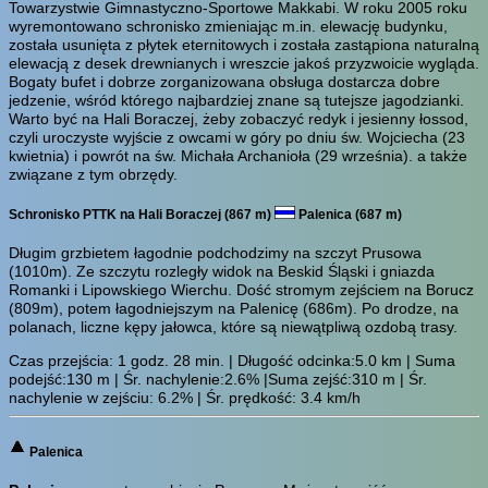
Towarzystwie Gimnastyczno-Sportowe Makkabi. W roku 2005 roku
wyremontowano schronisko zmieniając m.in. elewację budynku,
została usunięta z płytek eternitowych i została zastąpiona naturalną
elewacją z desek drewnianych i wreszcie jakoś przyzwoicie wygląda.
Bogaty bufet i dobrze zorganizowana obsługa dostarcza dobre
jedzenie, wśród którego najbardziej znane są tutejsze jagodzianki.
Warto być na Hali Boraczej, żeby zobaczyć redyk i jesienny łossod,
czyli uroczyste wyjście z owcami w góry po dniu św. Wojciecha (23
kwietnia) i powrót na św. Michała Archanioła (29 września). a także
związane z tym obrzędy.
Schronisko PTTK na Hali Boraczej (867 m)
Palenica (687 m)
Długim grzbietem łagodnie podchodzimy na szczyt Prusowa
(1010m). Ze szczytu rozległy widok na Beskid Śląski i gniazda
Romanki i Lipowskiego Wierchu. Dość stromym zejściem na Borucz
(809m), potem łagodniejszym na Palenicę (686m). Po drodze, na
polanach, liczne kępy jałowca, które są niewątpliwą ozdobą trasy.
Czas przejścia:
1 godz. 28 min.
| Długość odcinka:5.0 km | Suma
podejść:130 m | Śr. nachylenie:2.6% |Suma zejść:310 m | Śr.
nachylenie w zejściu: 6.2% | Śr. prędkość: 3.4 km/h
Palenica