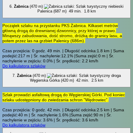
6.
Żabnica
(470 m)
Palenica (687 m)
49 min.
1.8 km
Początek szlaku na przystanku PKS Żabnica. Kilkaset metrów
główną drogą do drewnianej dzwonnicy, przy której w prawo.
Minąwszy zabudowania, dość stromo, dróżką do granicy lasu, a
potem przez las na grzbiet Palenicy (686m).
Czas przejścia: 0 godz. 49 min. | Długość odcinka:1.8 km | Suma
podejść:217 m | Śr. nachylenie:12.1% |Suma zejść:0 m | Śr.
nachylenie w zejściu: 0.0% | Śr. prędkość: 2.2 km/h
Do kalkulatora szlaków
7.
Żabnica
(470 m)
Węgierska Górka (420 m)
42 min.
2.5 km
Szlak prowadzi asfaltową drogą do Węgierskiej Górki. Pod koniec
szlaku udostępniony do zwiedzania schron "Wędrowiec".
Czas przejścia: 0 godz. 42 min. | Długość odcinka:2.5 km | Suma
podejść:40 m | Śr. nachylenie:1.6% |Suma zejść:90 m | Śr.
nachylenie w zejściu: 3.6% | Śr. prędkość: 3.6 km/h
Do kalkulatora szlaków