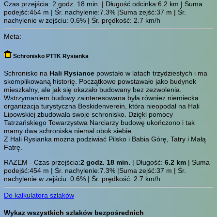
Czas przejścia:
2 godz. 18 min.
| Długość odcinka:6.2 km | Suma
podejść:454 m | Śr. nachylenie:7.3% |Suma zejść:37 m | Śr.
nachylenie w zejściu: 0.6% | Śr. prędkość: 2.7 km/h
Meta:
Schronisko PTTK Rysianka
Schronisko na
Hali Rysiance
powstało w latach trzydziestych i ma
skomplikowaną historię. Początkowo powstawało jako budynek
mieszkalny, ale jak się okazało budowany bez zezwolenia.
Wstrzymaniem budowy zainteresowana była równiez niemiecka
organizacja turystyczna Beskidenverein, która nieopodal na Hali
Lipowskiej zbudowała swoje schronisko. Dzięki pomocy
Tatrzańskiego Towarzystwa Narciarzy budowę ukończono i tak
mamy dwa schroniska niemal obok siebie.
Z Hali Rysianka można podziwiać Pilsko i Babia Górę, Tatry i Małą
Fatrę.
RAZEM - Czas przejścia:
2 godz. 18 min.
| Długość:
6.2 km
| Suma
podejść:454 m | Śr. nachylenie:7.3% |Suma zejść:37 m | Śr.
nachylenie w zejściu: 0.6% | Śr. prędkość: 2.7 km/h
Do kalkulatora szlaków
Wykaz wszystkich szlaków bezpośrednich