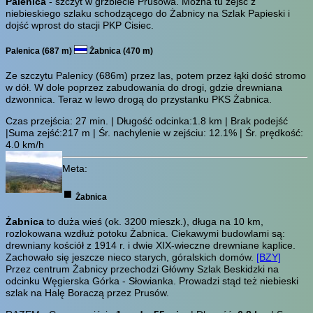
Palenica
- szczyt w grzbiecie Prusowa. Można tu zejść z
niebieskiego szlaku schodzącego do Żabnicy na Szlak Papieski i
dojść wprost do stacji PKP Cisiec.
Palenica (687 m)
Żabnica (470 m)
Ze szczytu Palenicy (686m) przez las, potem przez łąki dość stromo
w dół. W dole poprzez zabudowania do drogi, gdzie drewniana
dzwonnica. Teraz w lewo drogą do przystanku PKS Żabnica.
Czas przejścia:
27 min.
| Długość odcinka:1.8 km | Brak podejść
|Suma zejść:217 m | Śr. nachylenie w zejściu: 12.1% | Śr. prędkość:
4.0 km/h
Meta:
Żabnica
Żabnica
to duża wieś (ok. 3200 mieszk.), długa na 10 km,
rozlokowana wzdłuż potoku Żabnica. Ciekawymi budowlami są:
drewniany kościół z 1914 r. i dwie XIX-wieczne drewniane kaplice.
Zachowało się jeszcze nieco starych, góralskich domów.
[BZY]
Przez centrum Żabnicy przechodzi Główny Szlak Beskidzki na
odcinku Węgierska Górka - Słowianka. Prowadzi stąd też niebieski
szlak na Halę Boraczą przez Prusów.