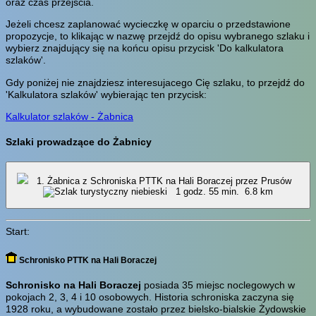
oraz czas przejścia.
Jeżeli chcesz zaplanować wycieczkę w oparciu o przedstawione
propozycje, to klikając w nazwę przejdź do opisu wybranego szlaku i
wybierz znajdujący się na końcu opisu przycisk 'Do kalkulatora
szlaków'.
Gdy poniżej nie znajdziesz interesujacego Cię szlaku, to przejdź do
'Kalkulatora szlaków' wybierając ten przycisk:
Kalkulator szlaków - Żabnica
Szlaki prowadzące do Żabnicy
1. Żabnica z Schroniska PTTK na Hali Boraczej przez Prusów
1 godz. 55 min.
6.8 km
Start:
Schronisko PTTK na Hali Boraczej
Schronisko na Hali Boraczej
posiada 35 miejsc noclegowych w
pokojach 2, 3, 4 i 10 osobowych. Historia schroniska zaczyna się
1928 roku, a wybudowane zostało przez bielsko-bialskie Żydowskie