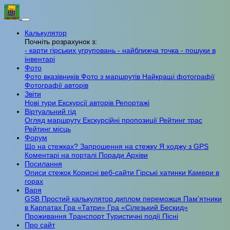
Калькулятор
Почніть розрахунок з:
- карти гірських угруповань
- найближча точка
- пошуки в
інвентарі
Фото
Фото вказівників
Фото з маршрутів
Найкращі фотографії
Фотографії авторів
Звіти
Нові тури
Екскурсії авторів
Репортажі
Віртуальний гід
Огляд маршруту
Екскурсійні пропозиції
Рейтинг трас
Рейтинг місць
Форум
Що на стежках?
Запрошення на стежку
Я ходжу з GPS
Коментарі на порталі
Поради
Архіви
Посилання
Описи стежок
Корисні веб-сайти
Гірські хатинки
Камери в
горах
Варя
GSB
Простий калькулятор
диплом переможця
Пам'ятники
в Карпатах
Гра «Татри»
Гра «Сілезький Бескид»
Проживання
Транспорт
Туристичні події
Пісні
Про сайт