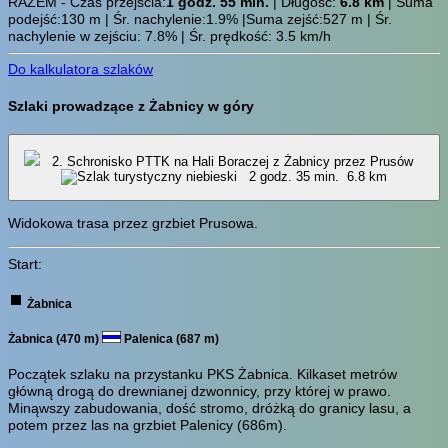
RAZEM - Czas przejścia:
1 godz. 55 min.
| Długość:
6.8 km
| Suma
podejść:130 m | Śr. nachylenie:1.9% |Suma zejść:527 m | Śr.
nachylenie w zejściu: 7.8% | Śr. prędkość: 3.5 km/h
Do kalkulatora szlaków
Szlaki prowadzące z Żabnicy w góry
2. Schronisko PTTK na Hali Boraczej z Żabnicy przez Prusów
2 godz. 35 min.
6.8 km
Widokowa trasa przez grzbiet Prusowa.
Start:
Żabnica
Żabnica (470 m)
Palenica (687 m)
Początek szlaku na przystanku PKS Żabnica. Kilkaset metrów
główną drogą do drewnianej dzwonnicy, przy której w prawo.
Minąwszy zabudowania, dość stromo, dróżką do granicy lasu, a
potem przez las na grzbiet Palenicy (686m).