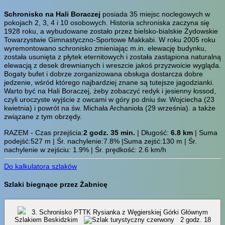
Schronisko na Hali Boraczej
posiada 35 miejsc noclegowych w
pokojach 2, 3, 4 i 10 osobowych. Historia schroniska zaczyna się
1928 roku, a wybudowane zostało przez bielsko-bialskie Żydowskie
Towarzystwie Gimnastyczno-Sportowe Makkabi. W roku 2005 roku
wyremontowano schronisko zmieniając m.in. elewację budynku,
została usunięta z płytek eternitowych i została zastąpiona naturalną
elewacją z desek drewnianych i wreszcie jakoś przyzwoicie wygląda.
Bogaty bufet i dobrze zorganizowana obsługa dostarcza dobre
jedzenie, wśród którego najbardziej znane są tutejsze jagodzianki.
Warto być na Hali Boraczej, żeby zobaczyć redyk i jesienny łossod,
czyli uroczyste wyjście z owcami w góry po dniu św. Wojciecha (23
kwietnia) i powrót na św. Michała Archanioła (29 września). a także
związane z tym obrzędy.
RAZEM - Czas przejścia:
2 godz. 35 min.
| Długość:
6.8 km
| Suma
podejść:527 m | Śr. nachylenie:7.8% |Suma zejść:130 m | Śr.
nachylenie w zejściu: 1.9% | Śr. prędkość: 2.6 km/h
Do kalkulatora szlaków
Szlaki biegnące przez Żabnicę
3. Schronisko PTTK Rysianka z Węgierskiej Górki Głównym
Szlakiem Beskidzkim
2 godz. 18