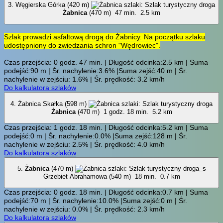
3. Węgierska Górka (420 m)
Żabnica
(470 m)
47 min.
2.5 km
Szlak prowadzi asfaltową drogą do Żabnicy. Na początku szlaku
udostępniony do zwiedzania schron "Wędrowiec".
Czas przejścia: 0 godz. 47 min. | Długość odcinka:2.5 km | Suma
podejść:90 m | Śr. nachylenie:3.6% |Suma zejść:40 m | Śr.
nachylenie w zejściu: 1.6% | Śr. prędkość: 3.2 km/h
Do kalkulatora szlaków
4. Żabnica Skałka (598 m)
Żabnica
(470 m)
1 godz. 18 min.
5.2 km
Czas przejścia: 1 godz. 18 min. | Długość odcinka:5.2 km | Suma
podejść:0 m | Śr. nachylenie:0.0% |Suma zejść:128 m | Śr.
nachylenie w zejściu: 2.5% | Śr. prędkość: 4.0 km/h
Do kalkulatora szlaków
5.
Żabnica
(470 m)
Grzebiet Abrahamowa (540 m)
18 min.
0.7 km
Czas przejścia: 0 godz. 18 min. | Długość odcinka:0.7 km | Suma
podejść:70 m | Śr. nachylenie:10.0% |Suma zejść:0 m | Śr.
nachylenie w zejściu: 0.0% | Śr. prędkość: 2.3 km/h
Do kalkulatora szlaków