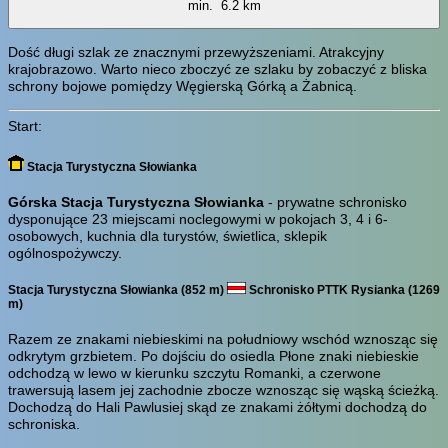
min.
6.2 km
Dość długi szlak ze znacznymi przewyższeniami. Atrakcyjny
krajobrazowo. Warto nieco zboczyć ze szlaku by zobaczyć z bliska
schrony bojowe pomiędzy Węgierską Górką a Żabnicą.
Start:
Stacja Turystyczna Słowianka
Górska Stacja Turystyczna Słowianka
- prywatne schronisko
dysponujące 23 miejscami noclegowymi w pokojach 3, 4 i 6-
osobowych, kuchnia dla turystów, świetlica, sklepik
ogólnospożywczy.
Stacja Turystyczna Słowianka (852 m)
Schronisko PTTK Rysianka (1269
m)
Razem ze znakami niebieskimi na południowy wschód wznosząc się
odkrytym grzbietem. Po dojściu do osiedla Płone znaki niebieskie
odchodzą w lewo w kierunku szczytu Romanki, a czerwone
trawersują lasem jej zachodnie zbocze wznosząc się wąską ścieżką.
Dochodzą do Hali Pawlusiej skąd ze znakami żółtymi dochodzą do
schroniska.