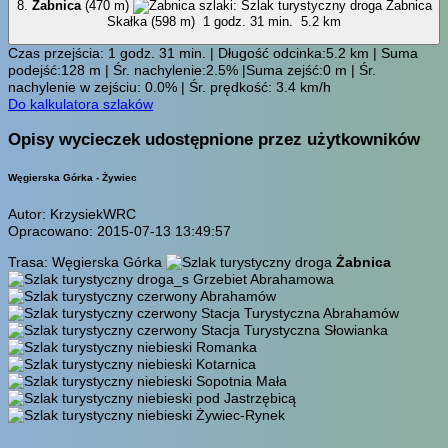
8.
Żabnica
(470 m)
Żabnica
Skałka (598 m)
1 godz. 31 min.
5.2 km
Czas przejścia: 1 godz. 31 min. | Długość odcinka:5.2 km | Suma
podejść:128 m | Śr. nachylenie:2.5% |Suma zejść:0 m | Śr.
nachylenie w zejściu: 0.0% | Śr. prędkość: 3.4 km/h
Do kalkulatora szlaków
Opisy wycieczek udostępnione przez użytkowników
Węgierska Górka - Żywiec
Autor: KrzysiekWRC
Opracowano: 2015-07-13 13:49:57
Trasa: Węgierska Górka
Żabnica
Grzebiet Abrahamowa
Abrahamów
Stacja Turystyczna Abrahamów
Stacja Turystyczna Słowianka
Romanka
Kotarnica
Sopotnia Mała
pod Jastrzębicą
Żywiec-Rynek