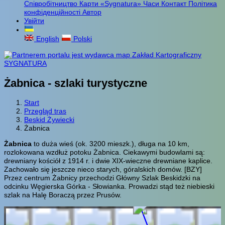
Співробітництво
Карти «Sygnatura»
Часи
Контакт
Політика
конфіденційності
Автор
Увійти
English
Polski
Żabnica - szlaki turystyczne
Start
Przegląd tras
Beskid Żywiecki
Żabnica
Żabnica
to duża wieś (ok. 3200 mieszk.), długa na 10 km,
rozlokowana wzdłuż potoku Żabnica. Ciekawymi budowlami są:
drewniany kościół z 1914 r. i dwie XIX-wieczne drewniane kaplice.
Zachowało się jeszcze nieco starych, góralskich domów.
[BZY]
Przez centrum Żabnicy przechodzi Główny Szlak Beskidzki na
odcinku Węgierska Górka - Słowianka. Prowadzi stąd też niebieski
szlak na Halę Boraczą przez Prusów.
Radziechowy