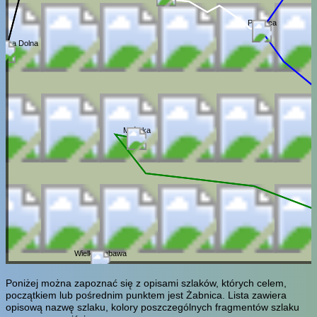
Palenica
nica Dolna
Milówka
Wielka Zabawa
Poniżej można zapoznać się z opisami szlaków, których celem,
początkiem lub pośrednim punktem jest Żabnica. Lista zawiera
opisową nazwę szlaku, kolory poszczególnych fragmentów szlaku