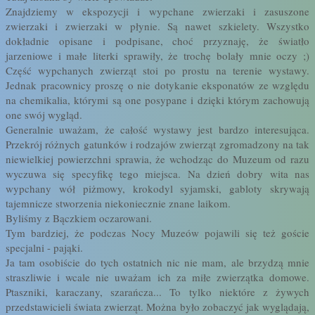
Znajdziemy w ekspozycji i wypchane zwierzaki i zasuszone
zwierzaki i zwierzaki w płynie. Są nawet szkielety. Wszystko
dokładnie opisane i podpisane, choć przyznaję, że światło
jarzeniowe i małe literki sprawiły, że trochę bolały mnie oczy ;)
Część wypchanych zwierząt stoi po prostu na terenie wystawy.
Jednak pracownicy proszę o nie dotykanie eksponatów ze względu
na chemikalia, którymi są one posypane i dzięki którym zachowują
one swój wygląd.
Generalnie uważam, że całość wystawy jest bardzo interesująca.
Przekrój różnych gatunków i rodzajów zwierząt zgromadzony na tak
niewielkiej powierzchni sprawia, że wchodząc do Muzeum od razu
wyczuwa się specyfikę tego miejsca. Na dzień dobry wita nas
wypchany wół piżmowy, krokodyl syjamski, gabloty skrywają
tajemnicze stworzenia niekoniecznie znane laikom.
Byliśmy z Bączkiem oczarowani.
Tym bardziej, że podczas Nocy Muzeów pojawili się też goście
specjalni - pająki.
Ja tam osobiście do tych ostatnich nic nie mam, ale brzydzą mnie
straszliwie i wcale nie uważam ich za miłe zwierzątka domowe.
Ptaszniki, karaczany, szarańcza... To tylko niektóre z żywych
przedstawicieli świata zwierząt. Można było zobaczyć jak wyglądają,