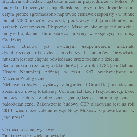
Bączkiem odwiedzić najstarsze muzeum przyrodnicze w Polsce. W
budynku Uniwersytetu Jagiellońskiego przy ulicy Ingardena na
całym pietrze zgromadzono naprawdę ciekawe eksponaty - w sumie
ponad 7000 okazów zwierząt, począwszy od jamochłonów, na
ssakach skończywszy. Ekspozycja Muzeum obejmuje też muszle i
motyle tropikalne, które znaleźć możemy w ekspozycji na ulicy
Grodzkiej.
Całość zbiorów jest świetnym uzupełnieniem materiału
dydaktycznego dla dzieci, młodzieży i studentów. Oczywiście
muzeum jest też chętnie odwiedzane przez rodziny z dziećmi.
Samo muzeum rozpoczęło działalność już w roku 1782 jako Gabinet
Historii Naturalnej. później, w roku 1967 przekształcony na
Muzeum Zoologiczne.
Niebawem obydwie wystawy (z Ingardena i Grodzkiej) przeniesione
zostaną do nowej lokalizacji Centrum Edukacji Przyrodniczej, które
połączy zbiory zoologiczne, geologiczne, antropologiczne i
paleobotaniczne. Zakończenie budowy CEP planowane jest na rok
2013, więc może kolejne edycje Nocy Muzeów zaprowadzą nas w
jego progi?
Co nieco o samej wystawie.
Tutaj można by wiele opowiadać.