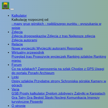
Kalkulator
Kalkulację rozpocznij od:
- mapy grup górskich
- najbliższego punktu
- wyszukania w
spisie
Zdjęcia
Zdjęcia drogowskazów
Zdjęcia z tras
Najlepsze zdjęcia
Zdjęcia autorami
Relacje
Nowe wycieczki
Wycieczki autorami
Reportaże
Wirtualny przewodnik
Przegląd tras
Propozycje wycieczek
Ranking szlaków
Ranking
miejsc
Forum
Co na szlakach?
Zaproszenia na szlak
Chodzę z GPS
Uwagi
do portalu
Porady
Archiwum
Linki
Opisy szlaków
Przydatne strony
Schroniska górskie
Kamery w
górach
Varia
GSB
Prosty kalkulator
Dyplom zdobywcy
Zabytki w Karpatach
Gra Tatry
Gra Beskid Śląski
Noclegi
Komunikacja
Imprezy
turystyczne
Piosenki
O stronie