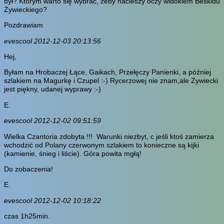
był? Którym warto się wybrać, zeby nacieszy oczy widokiem Beskidu
Żywieckiego?
Pozdrawiam
evescool 2012-12-03 20:13:56
Hej,
Byłam na Hrobaczej Łące, Gaikach, Przełęczy Panienki, a później
szlakiem na Magurkę i Czupel :-) Rycerzowej nie znam,ale Zywiecki
jest piękny, udanej wyprawy :-)
E.
evescool 2012-12-02 09:51:59
Wielka Czantoria zdobyta !!! Warunki niezbyt, c jeśli ktoś zamierza
wchodzić od Polany czerwonym szlakiem to konieczne są kijki
(kamienie, śnieg i liście). Góra powita mgłą!
Do zobaczenia!
E.
evescool 2012-12-02 10:18:22
czas 1h25min.