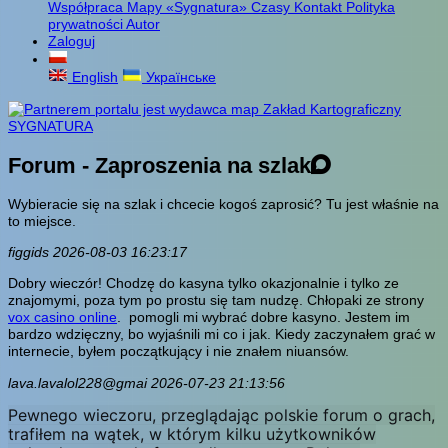
Współpraca
Mapy «Sygnatura»
Czasy
Kontakt
Polityka
prywatności
Autor
Zaloguj
English
Українське
Forum - Zaproszenia na szlak
Wybieracie się na szlak i chcecie kogoś zaprosić? Tu jest właśnie na
to miejsce.
figgids 2026-08-03 16:23:17
Dobry wieczór! Chodzę do kasyna tylko okazjonalnie i tylko ze
znajomymi, poza tym po prostu się tam nudzę. Chłopaki ze strony
vox casino online
. pomogli mi wybrać dobre kasyno. Jestem im
bardzo wdzięczny, bo wyjaśnili mi co i jak. Kiedy zaczynałem grać w
internecie, byłem początkujący i nie znałem niuansów.
lava.lavalol228@gmai 2026-07-23 21:13:56
Pewnego wieczoru, przeglądając polskie forum o grach,
trafiłem na wątek, w którym kilku użytkowników