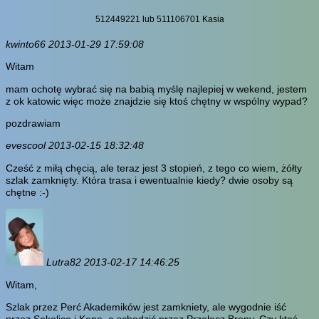
512449221 lub 511106701 Kasia
kwinto66 2013-01-29 17:59:08
Witam
mam ochotę wybrać się na babią myślę najlepiej w wekend, jestem
z ok katowic więc może znajdzie się ktoś chętny w wspólny wypad?
pozdrawiam
evescool 2013-02-15 18:32:48
Cześć z miłą chęcią, ale teraz jest 3 stopień, z tego co wiem, żółty
szlak zamknięty. Która trasa i ewentualnie kiedy? dwie osoby są
chętne :-)
Lutra82 2013-02-17 14:46:25
Witam,
Szlak przez Perć Akademików jest zamkniety, ale wygodnie iść
przez Sokolicę i Kępę, a schodzić przez Przełęcz Brony. Czy ktoś