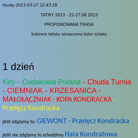
Husky 2013-03-27 12:43:18
TATRY 2013 - 22-27.08.2013
PROPONOWANA TRASA
kolorem tekstu oznaczo
no kolor szlaku
1 dzie
ń
Kiry - Cudakowa Polana
- Chuda Turnia
- CIEMNIAK - KRZESANICA -
MA
ŁOŁĄCZNIAK - KOPA KONDRACKA
-
Przełęcz Kondracka
GIEWONT - Przełęcz Kondracka
je
śli zdążymy to:
Hala Kondratowa
je
śli nie zdążymy to schodzimy