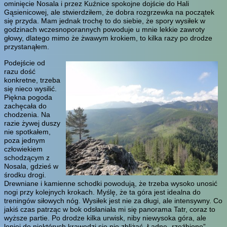
ominięcie Nosala i przez Kuźnice spokojne dojście do Hali
Gąsienicowej, ale stwierdziłem, że dobra rozgrzewka na początek
się przyda. Mam jednak trochę to do siebie, że spory wysiłek w
godzinach wczesnoporannych powoduje u mnie lekkie zawroty
głowy, dlatego mimo że żwawym krokiem, to kilka razy po drodze
przystanąłem.
Podejście od
razu dość
konkretne, trzeba
się nieco wysilić.
Piękna pogoda
zachęcała do
chodzenia. Na
razie żywej duszy
nie spotkałem,
poza jednym
człowiekiem
schodzącym z
Nosala, gdzieś w
środku drogi.
Drewniane i kamienne schodki powodują, że trzeba wysoko unosić
nogi przy kolejnych krokach. Myślę, że ta góra jest idealna do
treningów siłowych nóg. Wysiłek jest nie za długi, ale intensywny. Co
jakiś czas patrząc w bok odsłaniała mi się panorama Tatr, coraz to
wyższe partie. Po drodze kilka urwisk, niby niewysoka góra, ale
lepiej do niektórych krawędzi się nie zbliżać. Ładne „rzeźbione”