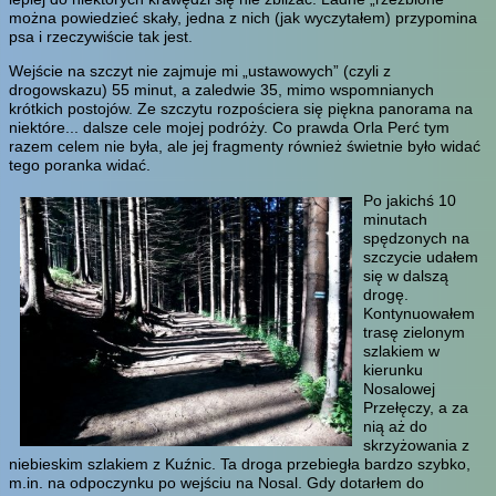
można powiedzieć skały, jedna z nich (jak wyczytałem) przypomina
psa i rzeczywiście tak jest.
Wejście na szczyt nie zajmuje mi „ustawowych” (czyli z
drogowskazu) 55 minut, a zaledwie 35, mimo wspomnianych
krótkich postojów. Ze szczytu rozpościera się piękna panorama na
niektóre... dalsze cele mojej podróży. Co prawda Orla Perć tym
razem celem nie była, ale jej fragmenty również świetnie było widać
tego poranka widać.
Po jakichś 10
minutach
spędzonych na
szczycie udałem
się w dalszą
drogę.
Kontynuowałem
trasę zielonym
szlakiem w
kierunku
Nosalowej
Przełęczy, a za
nią aż do
skrzyżowania z
niebieskim szlakiem z Kuźnic. Ta droga przebiegła bardzo szybko,
m.in. na odpoczynku po wejściu na Nosal. Gdy dotarłem do