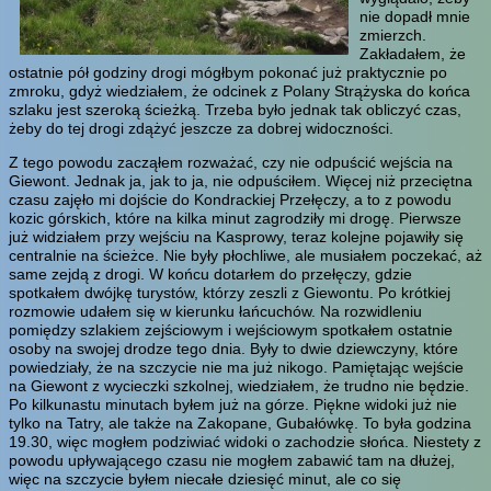
nie dopadł mnie
zmierzch.
Zakładałem, że
ostatnie pół godziny drogi mógłbym pokonać już praktycznie po
zmroku, gdyż wiedziałem, że odcinek z Polany Strążyska do końca
szlaku jest szeroką ścieżką. Trzeba było jednak tak obliczyć czas,
żeby do tej drogi zdążyć jeszcze za dobrej widoczności.
Z tego powodu zacząłem rozważać, czy nie odpuścić wejścia na
Giewont. Jednak ja, jak to ja, nie odpuściłem. Więcej niż przeciętna
czasu zajęło mi dojście do Kondrackiej Przełęczy, a to z powodu
kozic górskich, które na kilka minut zagrodziły mi drogę. Pierwsze
już widziałem przy wejściu na Kasprowy, teraz kolejne pojawiły się
centralnie na ścieżce. Nie były płochliwe, ale musiałem poczekać, aż
same zejdą z drogi. W końcu dotarłem do przełęczy, gdzie
spotkałem dwójkę turystów, którzy zeszli z Giewontu. Po krótkiej
rozmowie udałem się w kierunku łańcuchów. Na rozwidleniu
pomiędzy szlakiem zejściowym i wejściowym spotkałem ostatnie
osoby na swojej drodze tego dnia. Były to dwie dziewczyny, które
powiedziały, że na szczycie nie ma już nikogo. Pamiętając wejście
na Giewont z wycieczki szkolnej, wiedziałem, że trudno nie będzie.
Po kilkunastu minutach byłem już na górze. Piękne widoki już nie
tylko na Tatry, ale także na Zakopane, Gubałówkę. To była godzina
19.30, więc mogłem podziwiać widoki o zachodzie słońca. Niestety z
powodu upływającego czasu nie mogłem zabawić tam na dłużej,
więc na szczycie byłem niecałe dziesięć minut, ale co się