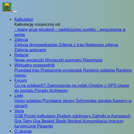
Kalkulator
Kalkulację rozpocznij od:
- mapy grup górskich
- najbliższego punktu
- wyszukania w
spisie
Zdjęcia
Zdjęcia drogowskazów
Zdjęcia z tras
Najlepsze zdjęcia
Zdjęcia autorami
Relacje
Nowe wycieczki
Wycieczki autorami
Reportaże
Wirtualny przewodnik
Przegląd tras
Propozycje wycieczek
Ranking szlaków
Ranking
miejsc
Forum
Co na szlakach?
Zaproszenia na szlak
Chodzę z GPS
Uwagi
do portalu
Porady
Archiwum
Linki
Opisy szlaków
Przydatne strony
Schroniska górskie
Kamery w
górach
Varia
GSB
Prosty kalkulator
Dyplom zdobywcy
Zabytki w Karpatach
Gra Tatry
Gra Beskid Śląski
Noclegi
Komunikacja
Imprezy
turystyczne
Piosenki
O stronie