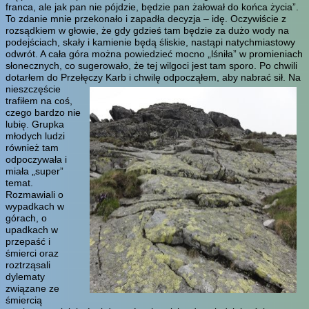
franca, ale jak pan nie pójdzie, będzie pan żałował do końca życia”.
To zdanie mnie przekonało i zapadła decyzja – idę. Oczywiście z
rozsądkiem w głowie, że gdy gdzieś tam będzie za dużo wody na
podejściach, skały i kamienie będą śliskie, nastąpi natychmiastowy
odwrót. A cała góra można powiedzieć mocno „lśniła” w promieniach
słonecznych, co sugerowało, że tej wilgoci jest tam sporo. Po chwili
dotarłem do Przełęczy Karb i chwilę odpocząłem, aby nabrać sił.
Na
nieszczęście
trafiłem na coś,
czego bardzo nie
lubię. Grupka
młodych ludzi
również tam
odpoczywała i
miała „super”
temat.
Rozmawiali o
wypadkach w
górach, o
upadkach w
przepaść i
śmierci oraz
roztrząsali
dylematy
związane ze
śmiercią