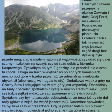
Czarnym Stawem
przepiękne,
okolice Zawratu i
dalej Orlej Perci,
no i właśnie
Kościelec na
pierwszym
planie. Na
Przełęcz Karb i
tak miałem iść,
więc jeszcze
część drogi bez
dyskusji była
przede mną, ciągle miałem natomiast wątpliwości, czy udać się dalej
czarnym szlakiem na szczyt, czy od razu odbić w kierunku
Kasprowego. Zyskałbym na tym 2 godziny, ale przecież nie o czas
tu chodzi. Droga na Karb w większości po sporych kamieniach,
mocno pod górę – trzeba przyznać, że adrenalina niwelowała
ubytek sił (albo raczej wzmagała te siły). Dodatkowo widok z góry na
Czarny Staw i odbijające się w nim góry jest wspaniały. Doszedłszy
na Mały Kościelec spotkałem turystę w mocno średnim wieku (pod
sześćdziesiątkę) widać, że zaprawionego w górskich bojach.
Spytałem, czy był na szczycie, odpowiedział, że teraz już by nie dał
rady (głównie zejść, bo wejść jeszcze tak). Natomiast opowiedział,
że był kilka razy w przeszłości. Gdy ja powiedziałem mu o swoich
wątpliwościach, powiedział jedno zdanie - „ta góra to straszna