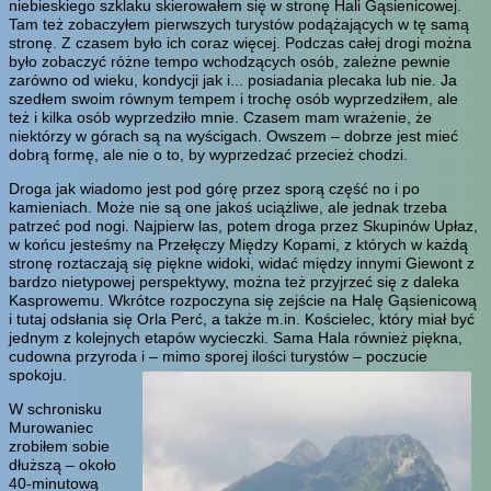
niebieskiego szklaku skierowałem się w stronę Hali Gąsienicowej.
Tam też zobaczyłem pierwszych turystów podążających w tę samą
stronę. Z czasem było ich coraz więcej. Podczas całej drogi można
było zobaczyć różne tempo wchodzących osób, zależne pewnie
zarówno od wieku, kondycji jak i... posiadania plecaka lub nie. Ja
szedłem swoim równym tempem i trochę osób wyprzedziłem, ale
też i kilka osób wyprzedziło mnie. Czasem mam wrażenie, że
niektórzy w górach są na wyścigach. Owszem – dobrze jest mieć
dobrą formę, ale nie o to, by wyprzedzać przecież chodzi.
Droga jak wiadomo jest pod górę przez sporą część no i po
kamieniach. Może nie są one jakoś uciążliwe, ale jednak trzeba
patrzeć pod nogi. Najpierw las, potem droga przez Skupinów Upłaz,
w końcu jesteśmy na Przełęczy Między Kopami, z których w każdą
stronę roztaczają się piękne widoki, widać między innymi Giewont z
bardzo nietypowej perspektywy, można też przyjrzeć się z daleka
Kasprowemu. Wkrótce rozpoczyna się zejście na Halę Gąsienicową
i tutaj odsłania się Orla Perć, a także m.in. Kościelec, który miał być
jednym z kolejnych etapów wycieczki. Sama Hala również piękna,
cudowna przyroda i – mimo sporej ilości turystów – poczucie
spokoju.
W schronisku
Murowaniec
zrobiłem sobie
dłuższą – około
40-minutową