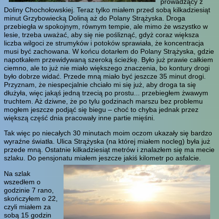
prowadzący z
Doliny Chochołowskiej. Teraz tylko miałem przed sobą kilkadziesiąt
minut Grzybowiecką Doliną aż do Polany Strążyska. Droga
przebiegła w spokojnym, równym tempie, ale mimo że wszystko w
lesie, trzeba uważać, aby się nie pośliznąć, gdyż coraz większa
liczba wilgoci ze strumyków i potoków sprawiała, że koncentracja
musi być zachowana. W końcu dotarłem do Polany Strążyska, gdzie
napotkałem przewidywaną szeroką ścieżkę. Było już prawie całkiem
ciemno, ale to już nie miało większego znaczenia, bo kontury drogi
było dobrze widać. Przede mną miało być jeszcze 35 minut drogi.
Przyznam, że niespecjalnie chciało mi się już, aby droga ta się
dłużyła, więc jakąś jedną trzecią po prostu... przebiegłem żwawym
truchtem. Aż dziwne, że po tylu godzinach marszu bez problemu
mogłem jeszcze podjąć się biegu – choć to chyba jednak przez
większą część dnia pracowały inne partie mięśni.
Tak więc po niecałych 30 minutach moim oczom ukazały się bardzo
wyraźne światła. Ulica Strążyska (na której miałem nocleg) była już
przede mną. Ostatnie kilkadziesiąt metrów i znalazłem się ma mecie
szlaku. Do pensjonatu miałem jeszcze jakiś kilometr po asfalcie.
Na szlak
wszedłem o
godzinie 7 rano,
skończyłem o 22,
czyli miałem za
sobą 15 godzin