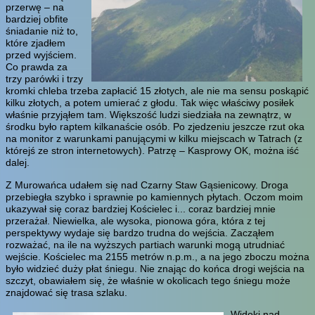
przerwę – na
bardziej obfite
śniadanie niż to,
które zjadłem
przed wyjściem.
Co prawda za
trzy parówki i trzy
kromki chleba trzeba zapłacić 15 złotych, ale nie ma sensu poskąpić
kilku złotych, a potem umierać z głodu. Tak więc właściwy posiłek
właśnie przyjąłem tam. Większość ludzi siedziała na zewnątrz, w
środku było raptem kilkanaście osób. Po zjedzeniu jeszcze rzut oka
na monitor z warunkami panującymi w kilku miejscach w Tatrach (z
którejś ze stron internetowych). Patrzę – Kasprowy OK, można iść
dalej.
Z Murowańca udałem się nad Czarny Staw Gąsienicowy. Droga
przebiegła szybko i sprawnie po kamiennych płytach. Oczom moim
ukazywał się coraz bardziej Kościelec i... coraz bardziej mnie
przerażał. Niewielka, ale wysoka, pionowa góra, która z tej
perspektywy wydaje się bardzo trudna do wejścia. Zacząłem
rozważać, na ile na wyższych partiach warunki mogą utrudniać
wejście. Kościelec ma 2155 metrów n.p.m., a na jego zboczu można
było widzieć duży płat śniegu. Nie znając do końca drogi wejścia na
szczyt, obawiałem się, że właśnie w okolicach tego śniegu może
znajdować się trasa szlaku.
Widoki nad