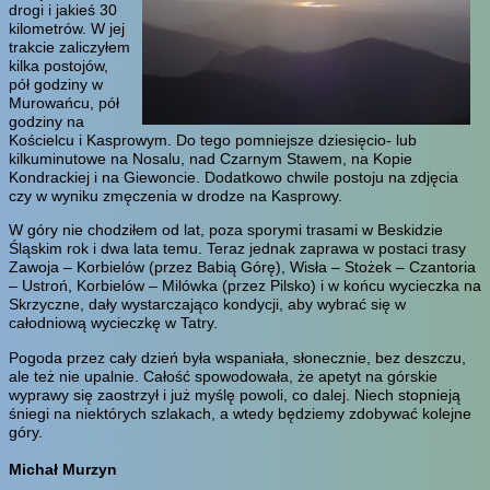
drogi i jakieś 30
kilometrów. W jej
trakcie zaliczyłem
kilka postojów,
pół godziny w
Murowańcu, pół
godziny na
Kościelcu i Kasprowym. Do tego pomniejsze dziesięcio- lub
kilkuminutowe na Nosalu, nad Czarnym Stawem, na Kopie
Kondrackiej i na Giewoncie. Dodatkowo chwile postoju na zdjęcia
czy w wyniku zmęczenia w drodze na Kasprowy.
W góry nie chodziłem od lat, poza sporymi trasami w Beskidzie
Śląskim rok i dwa lata temu. Teraz jednak zaprawa w postaci trasy
Zawoja – Korbielów (przez Babią Górę), Wisła – Stożek – Czantoria
– Ustroń, Korbielów – Milówka (przez Pilsko) i w końcu wycieczka na
Skrzyczne, dały wystarczająco kondycji, aby wybrać się w
całodniową wycieczkę w Tatry.
Pogoda przez cały dzień była wspaniała, słonecznie, bez deszczu,
ale też nie upalnie. Całość spowodowała, że apetyt na górskie
wyprawy się zaostrzył i już myślę powoli, co dalej. Niech stopnieją
śniegi na niektórych szlakach, a wtedy będziemy zdobywać kolejne
góry.
Michał Murzyn