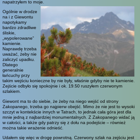
napatrzyłem to moje.
Ogólnie w drodze
na i z Giewontu
napotykamy
bardzo zdradliwe
śliskie,
„wypolerowane”
kamienie.
Naprawdę trzeba
uważać, żeby nie
zaliczyć upadku.
Dlatego
generalnie
łańcuchy przy
takim wejściu konieczne by nie były, właśnie gdyby nie te kamienie.
Zejście odbyło się spokojnie i ok. 19.50 ruszyłem czerwonym
szlakiem.
Giewont ma to do siebie, że żeby na niego wejść od strony
Zakopanego, trzeba go najpierw obejść. Mimo że nie jest to wysoki
szczyt w kontekście innych w Tatrach, to jednak cała góra jest dla
mnie jedną z najbardziej monumentalnych. Z Zakopanego widać ją
w całości, a także gdy patrzy się z dołu na podejście – również
można takie wrażenie odnieść.
Udałem się więc w drogę powrotną. Czerwony szlak na zejściu jest