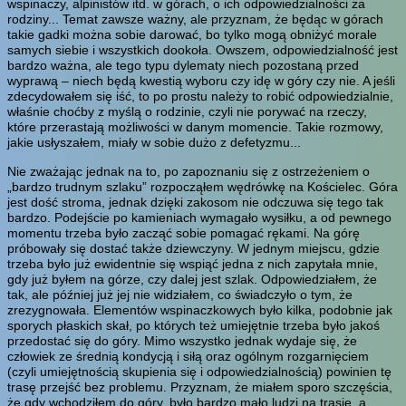
wspinaczy, alpinistów itd. w górach, o ich odpowiedzialności za
rodziny... Temat zawsze ważny, ale przyznam, że będąc w górach
takie gadki można sobie darować, bo tylko mogą obniżyć morale
samych siebie i wszystkich dookoła. Owszem, odpowiedzialność jest
bardzo ważna, ale tego typu dylematy niech pozostaną przed
wyprawą – niech będą kwestią wyboru czy idę w góry czy nie. A jeśli
zdecydowałem się iść, to po prostu należy to robić odpowiedzialnie,
właśnie choćby z myślą o rodzinie, czyli nie porywać na rzeczy,
które przerastają możliwości w danym momencie. Takie rozmowy,
jakie usłyszałem, miały w sobie dużo z defetyzmu...
Nie zważając jednak na to, po zapoznaniu się z ostrzeżeniem o
„bardzo trudnym szlaku” rozpocząłem wędrówkę na Kościelec. Góra
jest dość stroma, jednak dzięki zakosom nie odczuwa się tego tak
bardzo. Podejście po kamieniach wymagało wysiłku, a od pewnego
momentu trzeba było zacząć sobie pomagać rękami. Na górę
próbowały się dostać także dziewczyny. W jednym miejscu, gdzie
trzeba było już ewidentnie się wspiąć jedna z nich zapytała mnie,
gdy już byłem na górze, czy dalej jest szlak. Odpowiedziałem, że
tak, ale później już jej nie widziałem, co świadczyło o tym, że
zrezygnowała. Elementów wspinaczkowych było kilka, podobnie jak
sporych płaskich skał, po których też umiejętnie trzeba było jakoś
przedostać się do góry. Mimo wszystko jednak wydaje się, że
człowiek ze średnią kondycją i siłą oraz ogólnym rozgarnięciem
(czyli umiejętnością skupienia się i odpowiedzialnością) powinien tę
trasę przejść bez problemu. Przyznam, że miałem sporo szczęścia,
że gdy wchodziłem do góry, było bardzo mało ludzi na trasie, a