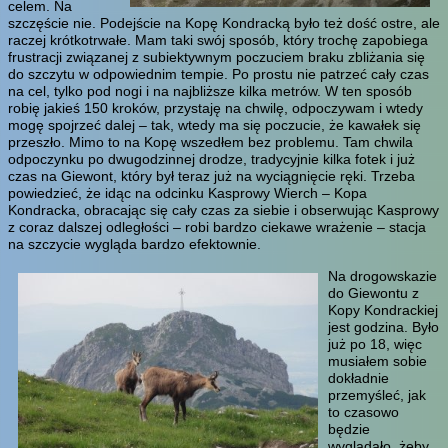
celem. Na
szczęście nie. Podejście na Kopę Kondracką było też dość ostre, ale
raczej krótkotrwałe. Mam taki swój sposób, który trochę zapobiega
frustracji związanej z subiektywnym poczuciem braku zbliżania się
do szczytu w odpowiednim tempie. Po prostu nie patrzeć cały czas
na cel, tylko pod nogi i na najbliższe kilka metrów. W ten sposób
robię jakieś 150 kroków, przystaję na chwilę, odpoczywam i wtedy
mogę spojrzeć dalej – tak, wtedy ma się poczucie, że kawałek się
przeszło. Mimo to na Kopę wszedłem bez problemu. Tam chwila
odpoczynku po dwugodzinnej drodze, tradycyjnie kilka fotek i już
czas na Giewont, który był teraz już na wyciągnięcie ręki. Trzeba
powiedzieć, że idąc na odcinku Kasprowy Wierch – Kopa
Kondracka, obracając się cały czas za siebie i obserwując Kasprowy
z coraz dalszej odległości – robi bardzo ciekawe wrażenie – stacja
na szczycie wygląda bardzo efektownie.
Na drogowskazie
do Giewontu z
Kopy Kondrackiej
jest godzina. Było
już po 18, więc
musiałem sobie
dokładnie
przemyśleć, jak
to czasowo
będzie
wyglądało, żeby