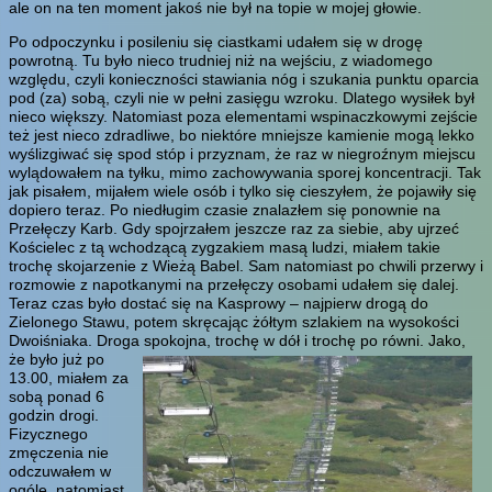
ale on na ten moment jakoś nie był na topie w mojej głowie.
Po odpoczynku i posileniu się ciastkami udałem się w drogę
powrotną. Tu było nieco trudniej niż na wejściu, z wiadomego
względu, czyli konieczności stawiania nóg i szukania punktu oparcia
pod (za) sobą, czyli nie w pełni zasięgu wzroku. Dlatego wysiłek był
nieco większy. Natomiast poza elementami wspinaczkowymi zejście
też jest nieco zdradliwe, bo niektóre mniejsze kamienie mogą lekko
wyślizgiwać się spod stóp i przyznam, że raz w niegroźnym miejscu
wylądowałem na tyłku, mimo zachowywania sporej koncentracji. Tak
jak pisałem, mijałem wiele osób i tylko się cieszyłem, że pojawiły się
dopiero teraz. Po niedługim czasie znalazłem się ponownie na
Przełęczy Karb. Gdy spojrzałem jeszcze raz za siebie, aby ujrzeć
Kościelec z tą wchodzącą zygzakiem masą ludzi, miałem takie
trochę skojarzenie z Wieżą Babel. Sam natomiast po chwili przerwy i
rozmowie z napotkanymi na przełęczy osobami udałem się dalej.
Teraz czas było dostać się na Kasprowy – najpierw drogą do
Zielonego Stawu, potem skręcając żółtym szlakiem na wysokości
Dwoiśniaka. Droga spokojna, trochę w dół i trochę po równi.
Jako,
że było już po
13.00, miałem za
sobą ponad 6
godzin drogi.
Fizycznego
zmęczenia nie
odczuwałem w
ogóle, natomiast