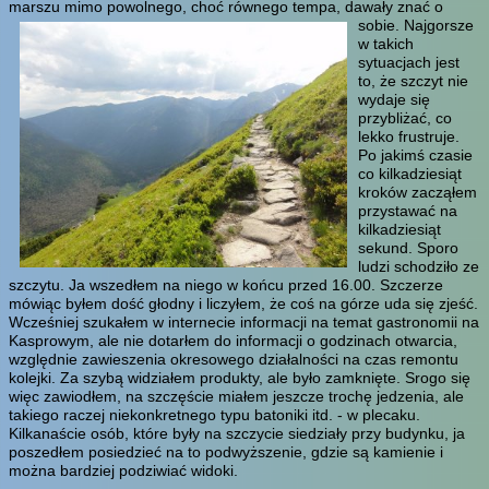
marszu mimo powolnego, choć równego tempa, dawały znać o
sobie.
Najgorsze
w takich
sytuacjach jest
to, że szczyt nie
wydaje się
przybliżać, co
lekko frustruje.
Po jakimś czasie
co kilkadziesiąt
kroków zacząłem
przystawać na
kilkadziesiąt
sekund. Sporo
ludzi schodziło ze
szczytu. Ja wszedłem na niego w końcu przed 16.00. Szczerze
mówiąc byłem dość głodny i liczyłem, że coś na górze uda się zjeść.
Wcześniej szukałem w internecie informacji na temat gastronomii na
Kasprowym, ale nie dotarłem do informacji o godzinach otwarcia,
względnie zawieszenia okresowego działalności na czas remontu
kolejki. Za szybą widziałem produkty, ale było zamknięte. Srogo się
więc zawiodłem, na szczęście miałem jeszcze trochę jedzenia, ale
takiego raczej niekonkretnego typu batoniki itd. - w plecaku.
Kilkanaście osób, które były na szczycie siedziały przy budynku, ja
poszedłem posiedzieć na to podwyższenie, gdzie są kamienie i
można bardziej podziwiać widoki.