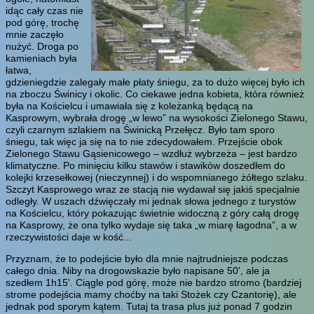
idąc cały czas nie
pod górę, trochę
mnie zaczęło
nużyć. Droga po
kamieniach była
łatwa,
gdzieniegdzie zalegały małe płaty śniegu, za to dużo więcej było ich
na zboczu Świnicy i okolic. Co ciekawe jedna kobieta, która również
była na Kościelcu i umawiała się z koleżanką będącą na
Kasprowym, wybrała drogę „w lewo” na wysokości Zielonego Stawu,
czyli czarnym szlakiem na Świnicką Przełęcz. Było tam sporo
śniegu, tak więc ja się na to nie zdecydowałem. Przejście obok
Zielonego Stawu Gąsienicowego – wzdłuż wybrzeża – jest bardzo
klimatyczne. Po minięciu kilku stawów i stawików doszedłem do
kolejki krzesełkowej (nieczynnej) i do wspomnianego żółtego szlaku.
Szczyt Kasprowego wraz ze stacją nie wydawał się jakiś specjalnie
odległy. W uszach dźwięczały mi jednak słowa jednego z turystów
na Kościelcu, który pokazując świetnie widoczną z góry całą drogę
na Kasprowy, że ona tylko wydaje się taka „w miarę łagodna”, a w
rzeczywistości daje w kość...
Przyznam, że to podejście było dla mnie najtrudniejsze podczas
całego dnia. Niby na drogowskazie było napisane 50', ale ja
szedłem 1h15'. Ciągle pod górę, może nie bardzo stromo (bardziej
strome podejścia mamy choćby na taki Stożek czy Czantorię), ale
jednak pod sporym kątem. Tutaj ta trasa plus już ponad 7 godzin