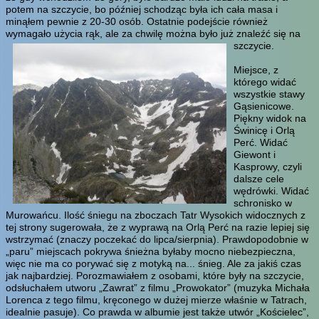
potem na szczycie, bo później schodząc była ich cała masa i
minąłem pewnie z 20-30 osób. Ostatnie podejście również
wymagało użycia rąk, ale za chwilę można było już znaleźć się na
szczycie.
Miejsce, z
którego widać
wszystkie stawy
Gąsienicowe.
Piękny widok na
Świnicę i Orlą
Perć. Widać
Giewont i
Kasprowy, czyli
dalsze cele
wędrówki. Widać
schronisko w
Murowańcu. Ilość śniegu na zboczach Tatr Wysokich widocznych z
tej strony sugerowała, że z wyprawą na Orlą Perć na razie lepiej się
wstrzymać (znaczy poczekać do lipca/sierpnia). Prawdopodobnie w
„paru” miejscach pokrywa śnieżna byłaby mocno niebezpieczna,
więc nie ma co porywać się z motyką na... śnieg. Ale za jakiś czas
jak najbardziej. Porozmawiałem z osobami, które były na szczycie,
odsłuchałem utworu „Zawrat” z filmu „Prowokator” (muzyka Michała
Lorenca z tego filmu, kręconego w dużej mierze właśnie w Tatrach,
idealnie pasuje). Co prawda w albumie jest także utwór „Kościelec”,