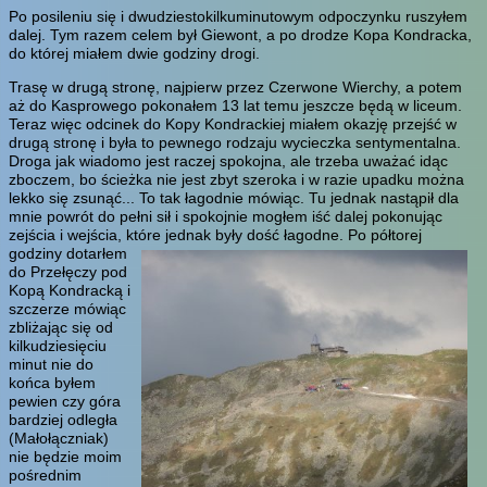
Po posileniu się i dwudziestokilkuminutowym odpoczynku ruszyłem
dalej. Tym razem celem był Giewont, a po drodze Kopa Kondracka,
do której miałem dwie godziny drogi.
Trasę w drugą stronę, najpierw przez Czerwone Wierchy, a potem
aż do Kasprowego pokonałem 13 lat temu jeszcze będą w liceum.
Teraz więc odcinek do Kopy Kondrackiej miałem okazję przejść w
drugą stronę i była to pewnego rodzaju wycieczka sentymentalna.
Droga jak wiadomo jest raczej spokojna, ale trzeba uważać idąc
zboczem, bo ścieżka nie jest zbyt szeroka i w razie upadku można
lekko się zsunąć... To tak łagodnie mówiąc. Tu jednak nastąpił dla
mnie powrót do pełni sił i spokojnie mogłem iść dalej pokonując
zejścia i wejścia, które jednak były dość łagodne.
Po półtorej
godziny dotarłem
do Przełęczy pod
Kopą Kondracką i
szczerze mówiąc
zbliżając się od
kilkudziesięciu
minut nie do
końca byłem
pewien czy góra
bardziej odległa
(Małołączniak)
nie będzie moim
pośrednim