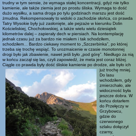
trudny w tym sensie, że wymaga stałej koncentracji, gdyż nie tylko
kamienie, ale także ziemia jest po prostu śliska. Wymaga to dość
dużo wysiłku, a sama droga po tylu godzinach marszu jest dość
żmudna. Rekompensowały to widoki o zachodzie słońca, co prawda
Tatry Wysokie były już zasłonięte, ale pejzaże w kierunku Dolin
Kościeliskiej, Chochołowskiej, a także wielu wielu dziesiątek
kilometrów dalej – zapierały dech w piersiach. Na kontemplację
jednak czasu już za bardzo nie miałem i tak schodziłem,
schodziłem... Bardzo ciekawy moment to „Szczerbinka”, po której
trzeba się trochę wspiąć. To urozmaicenie w czasie monotonnej
drogi było jak zbawienie, nawet jeśli było „pod górę”. Niedługo za nią
w końcu zaczął się las, czyli zapowiedź, że meta jest coraz bliżej.
Ciągle co prawda były dość śliskie kamienie po drodze, ale było ich
już trochę mniej.
Do lasu
wchodziłem, gdy
zmierzchało, ale
widoczność była
jeszcze dobra. W
końcu dotarłem
do Przełęczy w
Grzybowcu,
gdzie do
czerwonego
szlaku dołączył
czarny,