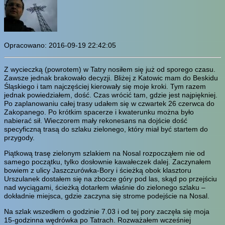
Opracowano: 2016-09-19 22:42:05
Z wycieczką (powrotem) w Tatry nosiłem się już od sporego czasu.
Zawsze jednak brakowało decyzji. Bliżej z Katowic mam do Beskidu
Śląskiego i tam najczęściej kierowały się moje kroki. Tym razem
jednak powiedziałem, dość. Czas wrócić tam, gdzie jest najpiękniej.
Po zaplanowaniu całej trasy udałem się w czwartek 26 czerwca do
Zakopanego. Po krótkim spacerze i kwaterunku można było
nabierać sił. Wieczorem mały rekonesans na dojście dość
specyficzną trasą do szlaku zielonego, który miał być startem do
przygody.
Piątkową trasę zielonym szlakiem na Nosal rozpocząłem nie od
samego początku, tylko dosłownie kawałeczek dalej. Zaczynałem
bowiem z ulicy Jaszczurówka-Bory i ścieżką obok klasztoru
Urszulanek dostałem się na zbocze góry pod las, skąd po przejściu
nad wyciągami, ścieżką dotarłem właśnie do zielonego szlaku –
dokładnie miejsca, gdzie zaczyna się strome podejście na Nosal.
Na szlak wszedłem o godzinie 7.03 i od tej pory zaczęła się moja
15-godzinna wędrówka po Tatrach. Rozważałem wcześniej