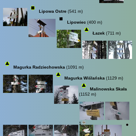
Lipowa Ostre
(541 m)
Lipowiec
(400 m)
Łazek
(711 m)
Magurka Radziechowska
(1091 m)
Magurka Wiślańska
(1129 m)
Malinowska Skała
(1152 m)
1