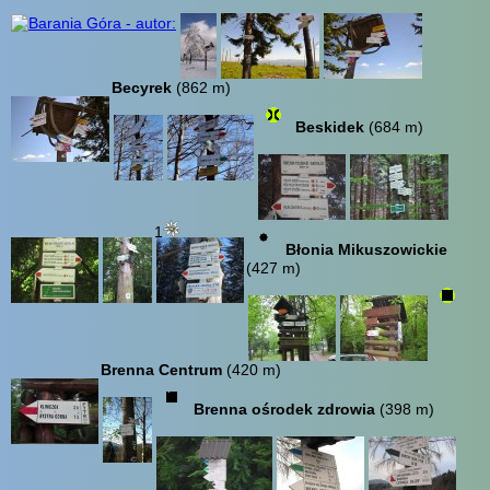
Becyrek
(862 m)
Beskidek
(684 m)
1
Błonia Mikuszowickie
(427 m)
Brenna Centrum
(420 m)
Brenna ośrodek zdrowia
(398 m)