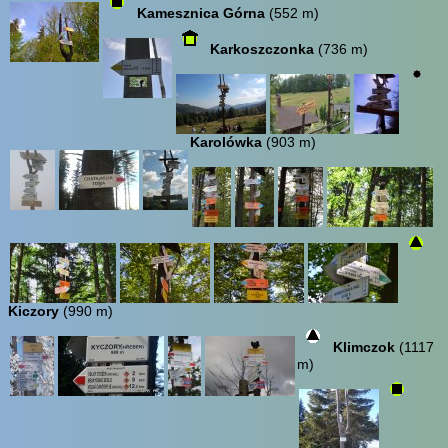
Kamesznica Górna
(552 m)
Karkoszczonka
(736 m)
Karolówka
(903 m)
Kiczory
(990 m)
Klimczok
(1117
m)