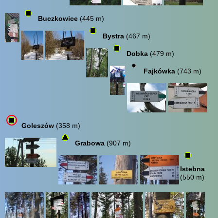
Buczkowice
(445 m)
Bystra
(467 m)
Dobka
(479 m)
Fajkówka
(743 m)
Goleszów
(358 m)
Grabowa
(907 m)
Istebna
(550 m)