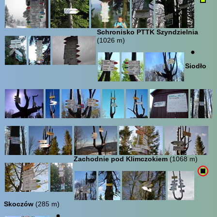
Schronisko PTTK Szyndzielnia
(1026 m)
Siodło
Zachodnie pod Klimczokiem
(1068 m)
Skoczów
(285 m)