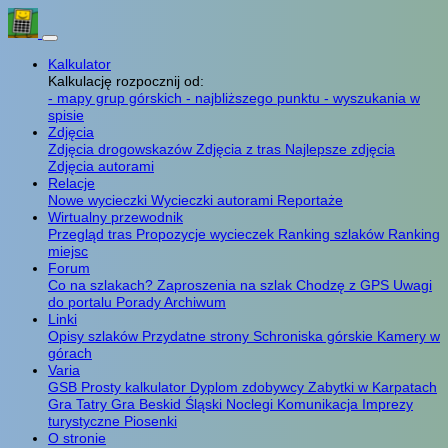
Kalkulator
Kalkulację rozpocznij od:
- mapy grup górskich
- najbliższego punktu
- wyszukania w
spisie
Zdjęcia
Zdjęcia drogowskazów
Zdjęcia z tras
Najlepsze zdjęcia
Zdjęcia autorami
Relacje
Nowe wycieczki
Wycieczki autorami
Reportaże
Wirtualny przewodnik
Przegląd tras
Propozycje wycieczek
Ranking szlaków
Ranking
miejsc
Forum
Co na szlakach?
Zaproszenia na szlak
Chodzę z GPS
Uwagi
do portalu
Porady
Archiwum
Linki
Opisy szlaków
Przydatne strony
Schroniska górskie
Kamery w
górach
Varia
GSB
Prosty kalkulator
Dyplom zdobywcy
Zabytki w Karpatach
Gra Tatry
Gra Beskid Śląski
Noclegi
Komunikacja
Imprezy
turystyczne
Piosenki
O stronie