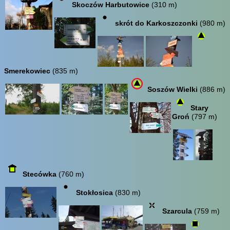
Skoczów Harbutowice
(310 m)
skrót do Karkoszczonki
(980 m)
Smerekowiec
(835 m)
Soszów Wielki
(886 m)
Stary
Groń
(797 m)
Stecówka
(760 m)
Stokłosica
(830 m)
Szarcula
(759 m)