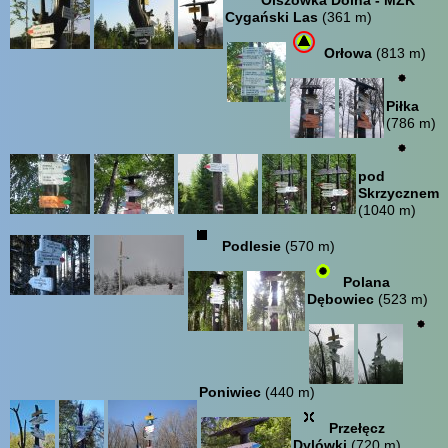
Cygański Las
(361 m)
Orłowa
(813 m)
Piłka
(786 m)
pod
Skrzycznem
(1040 m)
Podlesie
(570 m)
Polana
Dębowiec
(523 m)
Poniwiec
(440 m)
Przełęcz
Dylówki
(720 m)