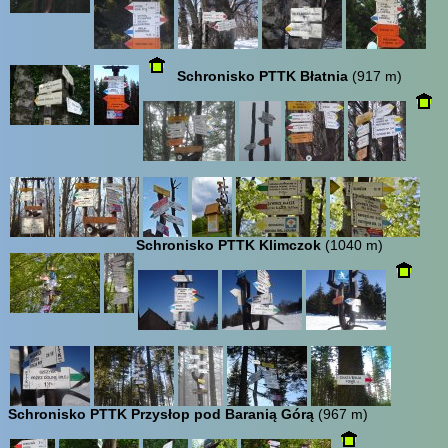
Schronisko PTTK Błatnia
(917 m)
Schronisko PTTK Klimczok
(1040 m)
Schronisko PTTK Przysłop pod Baranią Górą
(967 m)