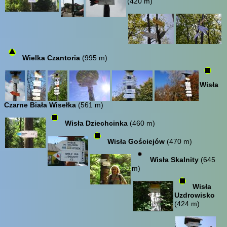
(420 m)
Wielka Czantoria
(995 m)
Wisła
Czarne Biała Wisełka
(561 m)
Wisła Dziechcinka
(460 m)
Wisła Gościejów
(470 m)
Wisła Skalnity
(645
m)
Wisła
Uzdrowisko
(424 m)