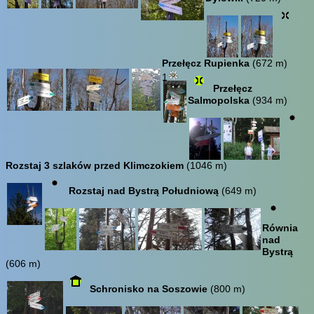
Przełęcz Rupienka
(672 m)
1
Przełęcz
Salmopolska
(934 m)
Rozstaj 3 szlaków przed Klimczokiem
(1046 m)
Rozstaj nad Bystrą Południową
(649 m)
Równia
nad
Bystrą
(606 m)
Schronisko na Soszowie
(800 m)