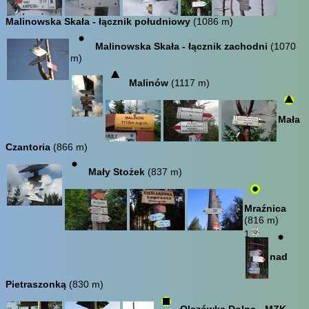
Malinowska Skała - łącznik południowy
(1086 m)
Malinowska Skała - łącznik zachodni
(1070
m)
Malinów
(1117 m)
Mała
Czantoria
(866 m)
Mały Stożek
(837 m)
Mraźnica
(816 m)
1
nad
Pietraszonką
(830 m)
Olszówka Dolna - MZK