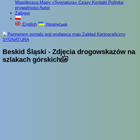
Współpraca
Mapy «Sygnatura»
Czasy
Kontakt
Polityka
prywatności
Autor
Zaloguj
English
Українське
Beskid Śląski - Zdjęcia drogowskazów na
szlakach górskich