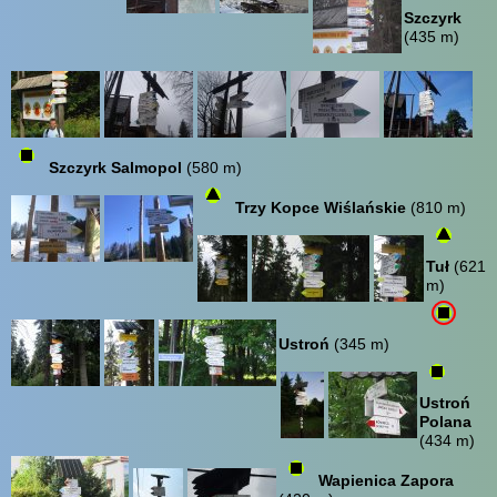
Szczyrk
(435 m)
Szczyrk Salmopol
(580 m)
Trzy Kopce Wiślańskie
(810 m)
Tuł
(621
m)
Ustroń
(345 m)
Ustroń
Polana
(434 m)
Wapienica Zapora