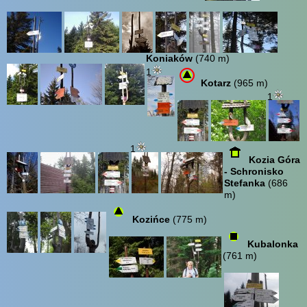
Koniaków
(740 m)
1
Kotarz
(965 m)
1
1
Kozia Góra
- Schronisko
Stefanka
(686
m)
Kozińce
(775 m)
Kubalonka
(761 m)