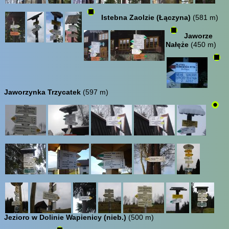
Istebna Zaolzie (Łączyna)
(581 m)
Jaworze
Nałęże
(450 m)
Jaworzynka Trzycatek
(597 m)
Jezioro w Dolinie Wapienicy (nieb.)
(500 m)