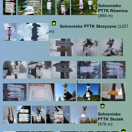
Schronisko
PTTK Równica
(884 m)
Schronisko PTTK Skrzyczne
(1257
m)
1
Schronisko
PTTK Stożek
(978 m)