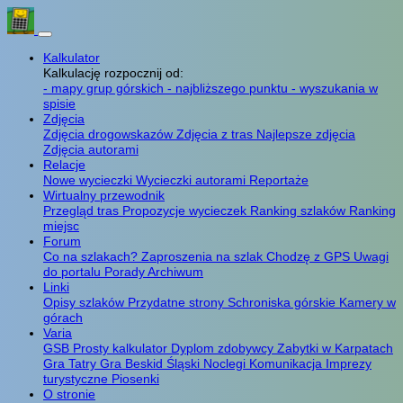
Kalkulator
Kalkulację rozpocznij od:
- mapy grup górskich
- najbliższego punktu
- wyszukania w
spisie
Zdjęcia
Zdjęcia drogowskazów
Zdjęcia z tras
Najlepsze zdjęcia
Zdjęcia autorami
Relacje
Nowe wycieczki
Wycieczki autorami
Reportaże
Wirtualny przewodnik
Przegląd tras
Propozycje wycieczek
Ranking szlaków
Ranking
miejsc
Forum
Co na szlakach?
Zaproszenia na szlak
Chodzę z GPS
Uwagi
do portalu
Porady
Archiwum
Linki
Opisy szlaków
Przydatne strony
Schroniska górskie
Kamery w
górach
Varia
GSB
Prosty kalkulator
Dyplom zdobywcy
Zabytki w Karpatach
Gra Tatry
Gra Beskid Śląski
Noclegi
Komunikacja
Imprezy
turystyczne
Piosenki
O stronie