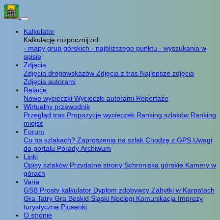
Kalkulator
Kalkulację rozpocznij od:
- mapy grup górskich
- najbliższego punktu
- wyszukania w
spisie
Zdjęcia
Zdjęcia drogowskazów
Zdjęcia z tras
Najlepsze zdjęcia
Zdjęcia autorami
Relacje
Nowe wycieczki
Wycieczki autorami
Reportaże
Wirtualny przewodnik
Przegląd tras
Propozycje wycieczek
Ranking szlaków
Ranking
miejsc
Forum
Co na szlakach?
Zaproszenia na szlak
Chodzę z GPS
Uwagi
do portalu
Porady
Archiwum
Linki
Opisy szlaków
Przydatne strony
Schroniska górskie
Kamery w
górach
Varia
GSB
Prosty kalkulator
Dyplom zdobywcy
Zabytki w Karpatach
Gra Tatry
Gra Beskid Śląski
Noclegi
Komunikacja
Imprezy
turystyczne
Piosenki
O stronie