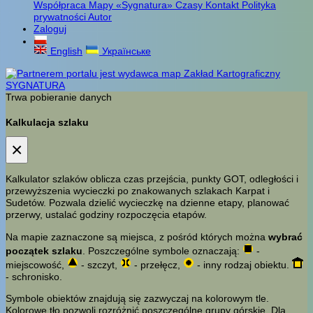
Współpraca
Mapy «Sygnatura»
Czasy
Kontakt
Polityka
prywatności
Autor
Zaloguj
English
Українське
Trwa pobieranie danych
Kalkulacja szlaku
×
Kalkulator szlaków oblicza czas przejścia, punkty GOT, odległości i
przewyższenia wycieczki po znakowanych szlakach Karpat i
Sudetów. Pozwala dzielić wycieczkę na dzienne etapy, planować
przerwy, ustalać godziny rozpoczęcia etapów.
Na mapie zaznaczone są miejsca, z pośród których można
wybrać
początek szlaku
. Poszczególne symbole oznaczają:
-
miejscowość,
- szczyt,
- przełęcz,
- inny rodzaj obiektu.
- schronisko.
Symbole obiektów znajdują się zazwyczaj na kolorowym tle.
Kolorowe tło pozwoli rozróżnić poszczególne grupy górskie. Dla