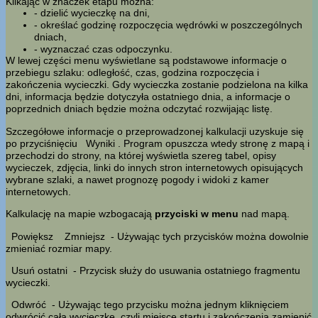
Klikając w znaczek etapu można:
- dzielić wycieczkę na dni,
- określać godzinę rozpoczęcia wędrówki w poszczególnych
dniach,
- wyznaczać czas odpoczynku.
W lewej części menu wyświetlane są podstawowe informacje o
przebiegu szlaku: odległość, czas, godzina rozpoczęcia i
zakończenia wycieczki. Gdy wycieczka zostanie podzielona na kilka
dni, informacja będzie dotyczyła ostatniego dnia, a informacje o
poprzednich dniach będzie można odczytać rozwijając listę.
Szczegółowe informacje o przeprowadzonej kalkulacji uzyskuje się
po przyciśnięciu
Wyniki
. Program opuszcza wtedy stronę z mapą i
przechodzi do strony, na której wyświetla szereg tabel, opisy
wycieczek, zdjęcia, linki do innych stron internetowych opisujących
wybrane szlaki, a nawet prognozę pogody i widoki z kamer
internetowych.
Kalkulację na mapie wzbogacają
przyciski w menu
nad mapą.
Powiększ
Zmniejsz
- Używając tych przycisków można dowolnie
zmieniać rozmiar mapy.
Usuń ostatni
- Przycisk służy do usuwania ostatniego fragmentu
wycieczki.
Odwróć
- Używając tego przycisku można jednym kliknięciem
odwrócić całą wycieczkę, czyli miejsce startu i zakończenia zamienić