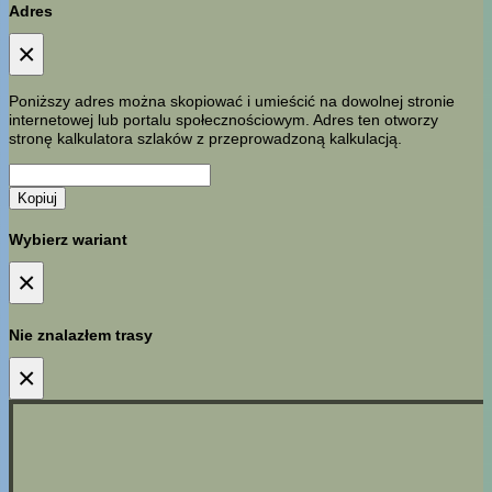
Adres
×
Poniższy adres można skopiować i umieścić na dowolnej stronie
internetowej lub portalu społecznościowym. Adres ten otworzy
stronę kalkulatora szlaków z przeprowadzoną kalkulacją.
Kopiuj
Wybierz wariant
×
Nie znalazłem trasy
×