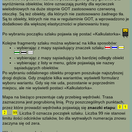
wyróżnienia obiektów, które oznaczają punkty dla wycieczek
wielodniowych na duże stopnie GOT zastosowano czerwoną
otoczkę. Są też obiekty, dla których nie zastosowano żadnego tła.
Są to obiekty, których nie ma w regulaminie GOT, a wprowadzono je
dodatkowo dla większej elastyczności w planowaniu trasy.
Po wybraniu początku szlaku pojawia się postać «Kalkulatorka».
Kolejne fragmenty szlaku można wybierać na kilka sposobów:
- wybierając z mapy sąsiadujący znaczek szlaku
- wybierając z mapy sąsiadujący lub bardziej odległy obiekt
- wybierając z listy w menu, gdzie pojawiają sie nazwy
sąsiadujących obiektów.
Po wybraniu oddalonego obiektu program poszukuje najszybszej
drogi dojścia. Gdy znajdzie kilka wariantów, wyświetli formularz
wyboru wariantu. Gdy się nie uda, pozostanie w poprzednim
miejscu, ale nie wyświetli postaci «Kalkulatorka».
Mapa na bieżąco prezentuje cały przebieg wędrówki. Trasa
zaznaczona jest pogrubioną linią. Przy poszczególnych punktach,
przez które prowadzi wędrówka pojawiają się
znaczki etapu
:
...
. Liczba 0 oznacza początek szlaku. Liczba 99 nie stanowi
limitu ilości odcinków szlaków, bo dla wytrwałych numeracja znowu
zaczyna się od zera.