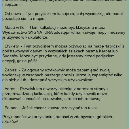
miejscami.
Od nowa
- Tym przyciskiem kasuje się całą wycieczkę, ale nadal
pozostaje się na mapie.
Mapa w tle
- Tłem kalkulacji może być klasyczna mapa.
Wydawnictwo SYGNATURA udostępniło nam swoje mapy i możemy
je używać w kalkulatorze.
Etykiety
- Tym przyciskiem można przywołać na mapę 'tabliczki' z
podstawowymi danymi o wszystkich szlakach pasma Karpat lub
Sudetów. Może być przydatne, gdy jesteśmy przed podjęciem
decyzji, gdzie pójść.
Zapisz
- Zalogowany użytkownik może zapamiętać swoją
wycieczkę w zasobach naszego portalu. Może ją zapamiętać tylko
dla siebie lub udostepnić wszystkim użytkownikom.
Adres
- Przycisk ten otworzy okienko z adresem strony z
przeprowadzoną kalkulacją, który każdy użytkownik może
skopiować i umieścić na dowolnej stronie internetowej.
Pomoc
- Jeżeli chcesz znowu przeczytać ten tekst.
Przyjemności w korzystaniu i radości w zdobywaniu górskich
szlaków!