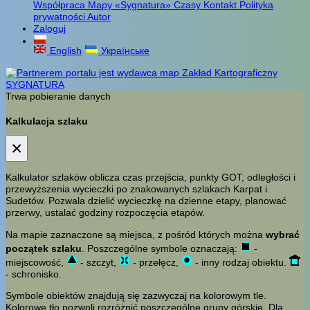
Współpraca
Mapy «Sygnatura»
Czasy
Kontakt
Polityka
prywatności
Autor
Zaloguj
English
Українське
Trwa pobieranie danych
Kalkulacja szlaku
×
Kalkulator szlaków oblicza czas przejścia, punkty GOT, odległości i
przewyższenia wycieczki po znakowanych szlakach Karpat i
Sudetów. Pozwala dzielić wycieczkę na dzienne etapy, planować
przerwy, ustalać godziny rozpoczęcia etapów.
Na mapie zaznaczone są miejsca, z pośród których można
wybrać
początek szlaku
. Poszczególne symbole oznaczają:
-
miejscowość,
- szczyt,
- przełęcz,
- inny rodzaj obiektu.
- schronisko.
Symbole obiektów znajdują się zazwyczaj na kolorowym tle.
Kolorowe tło pozwoli rozróżnić poszczególne grupy górskie. Dla