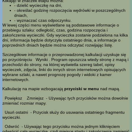
Klikając w znaczek etapu można:
- dzielić wycieczkę na dni,
- określać godzinę rozpoczęcia wędrówki w poszczególnych
dniach,
- wyznaczać czas odpoczynku.
W lewej części menu wyświetlane są podstawowe informacje o
przebiegu szlaku: odległość, czas, godzina rozpoczęcia i
zakończenia wycieczki. Gdy wycieczka zostanie podzielona na kilka
dni, informacja będzie dotyczyła ostatniego dnia, a informacje o
poprzednich dniach będzie można odczytać rozwijając listę.
Szczegółowe informacje o przeprowadzonej kalkulacji uzyskuje się
po przyciśnięciu
Wyniki
. Program opuszcza wtedy stronę z mapą i
przechodzi do strony, na której wyświetla szereg tabel, opisy
wycieczek, zdjęcia, linki do innych stron internetowych opisujących
wybrane szlaki, a nawet prognozę pogody i widoki z kamer
internetowych.
Kalkulację na mapie wzbogacają
przyciski w menu
nad mapą.
Powiększ
Zmniejsz
- Używając tych przycisków można dowolnie
zmieniać rozmiar mapy.
Usuń ostatni
- Przycisk służy do usuwania ostatniego fragmentu
wycieczki.
Odwróć
- Używając tego przycisku można jednym kliknięciem
odwrócić całą wycieczkę, czyli miejsce startu i zakończenia zamienić