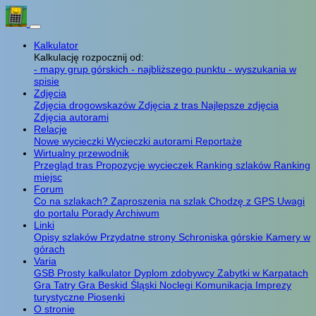
Kalkulator
Kalkulację rozpocznij od:
- mapy grup górskich
- najbliższego punktu
- wyszukania w
spisie
Zdjęcia
Zdjęcia drogowskazów
Zdjęcia z tras
Najlepsze zdjęcia
Zdjęcia autorami
Relacje
Nowe wycieczki
Wycieczki autorami
Reportaże
Wirtualny przewodnik
Przegląd tras
Propozycje wycieczek
Ranking szlaków
Ranking
miejsc
Forum
Co na szlakach?
Zaproszenia na szlak
Chodzę z GPS
Uwagi
do portalu
Porady
Archiwum
Linki
Opisy szlaków
Przydatne strony
Schroniska górskie
Kamery w
górach
Varia
GSB
Prosty kalkulator
Dyplom zdobywcy
Zabytki w Karpatach
Gra Tatry
Gra Beskid Śląski
Noclegi
Komunikacja
Imprezy
turystyczne
Piosenki
O stronie