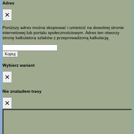
Adres
×
Poniższy adres można skopiować i umieścić na dowolnej stronie
internetowej lub portalu społecznościowym. Adres ten otworzy
stronę kalkulatora szlaków z przeprowadzoną kalkulacją.
Kopiuj
Wybierz wariant
×
Nie znalazłem trasy
×