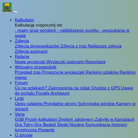
Kalkulator
Kalkulację rozpocznij od:
- mapy grup górskich
- najbliższego punktu
- wyszukania w
spisie
Zdjęcia
Zdjęcia drogowskazów
Zdjęcia z tras
Najlepsze zdjęcia
Zdjęcia autorami
Relacje
Nowe wycieczki
Wycieczki autorami
Reportaże
Wirtualny przewodnik
Przegląd tras
Propozycje wycieczek
Ranking szlaków
Ranking
miejsc
Forum
Co na szlakach?
Zaproszenia na szlak
Chodzę z GPS
Uwagi
do portalu
Porady
Archiwum
Linki
Opisy szlaków
Przydatne strony
Schroniska górskie
Kamery w
górach
Varia
GSB
Prosty kalkulator
Dyplom zdobywcy
Zabytki w Karpatach
Gra Tatry
Gra Beskid Śląski
Noclegi
Komunikacja
Imprezy
turystyczne
Piosenki
O stronie