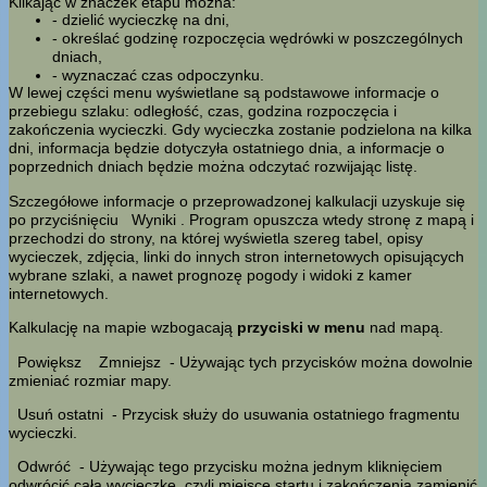
Klikając w znaczek etapu można:
- dzielić wycieczkę na dni,
- określać godzinę rozpoczęcia wędrówki w poszczególnych
dniach,
- wyznaczać czas odpoczynku.
W lewej części menu wyświetlane są podstawowe informacje o
przebiegu szlaku: odległość, czas, godzina rozpoczęcia i
zakończenia wycieczki. Gdy wycieczka zostanie podzielona na kilka
dni, informacja będzie dotyczyła ostatniego dnia, a informacje o
poprzednich dniach będzie można odczytać rozwijając listę.
Szczegółowe informacje o przeprowadzonej kalkulacji uzyskuje się
po przyciśnięciu
Wyniki
. Program opuszcza wtedy stronę z mapą i
przechodzi do strony, na której wyświetla szereg tabel, opisy
wycieczek, zdjęcia, linki do innych stron internetowych opisujących
wybrane szlaki, a nawet prognozę pogody i widoki z kamer
internetowych.
Kalkulację na mapie wzbogacają
przyciski w menu
nad mapą.
Powiększ
Zmniejsz
- Używając tych przycisków można dowolnie
zmieniać rozmiar mapy.
Usuń ostatni
- Przycisk służy do usuwania ostatniego fragmentu
wycieczki.
Odwróć
- Używając tego przycisku można jednym kliknięciem
odwrócić całą wycieczkę, czyli miejsce startu i zakończenia zamienić