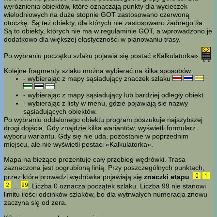
wyróżnienia obiektów, które oznaczają punkty dla wycieczek
wielodniowych na duże stopnie GOT zastosowano czerwoną
otoczkę. Są też obiekty, dla których nie zastosowano żadnego tła.
Są to obiekty, których nie ma w regulaminie GOT, a wprowadzono je
dodatkowo dla większej elastyczności w planowaniu trasy.
Po wybraniu początku szlaku pojawia się postać «Kalkulatorka».
Kolejne fragmenty szlaku można wybierać na kilka sposobów:
- wybierając z mapy sąsiadujący znaczek szlaku
- wybierając z mapy sąsiadujący lub bardziej odległy obiekt
- wybierając z listy w menu, gdzie pojawiają sie nazwy
sąsiadujących obiektów.
Po wybraniu oddalonego obiektu program poszukuje najszybszej
drogi dojścia. Gdy znajdzie kilka wariantów, wyświetli formularz
wyboru wariantu. Gdy się nie uda, pozostanie w poprzednim
miejscu, ale nie wyświetli postaci «Kalkulatorka».
Mapa na bieżąco prezentuje cały przebieg wędrówki. Trasa
zaznaczona jest pogrubioną linią. Przy poszczególnych punktach,
przez które prowadzi wędrówka pojawiają się
znaczki etapu
:
...
. Liczba 0 oznacza początek szlaku. Liczba 99 nie stanowi
limitu ilości odcinków szlaków, bo dla wytrwałych numeracja znowu
zaczyna się od zera.