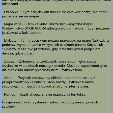
miejscami.
Od nowa
- Tym przyciskiem kasuje się całą wycieczkę, ale nadal
pozostaje się na mapie.
Mapa w tle
- Tłem kalkulacji może być klasyczna mapa.
Wydawnictwo SYGNATURA udostępniło nam swoje mapy i możemy
je używać w kalkulatorze.
Etykiety
- Tym przyciskiem można przywołać na mapę 'tabliczki' z
podstawowymi danymi o wszystkich szlakach pasma Karpat lub
Sudetów. Może być przydatne, gdy jesteśmy przed podjęciem
decyzji, gdzie pójść.
Zapisz
- Zalogowany użytkownik może zapamiętać swoją
wycieczkę w zasobach naszego portalu. Może ją zapamiętać tylko
dla siebie lub udostepnić wszystkim użytkownikom.
Adres
- Przycisk ten otworzy okienko z adresem strony z
przeprowadzoną kalkulacją, który każdy użytkownik może
skopiować i umieścić na dowolnej stronie internetowej.
Pomoc
- Jeżeli chcesz znowu przeczytać ten tekst.
Przyjemności w korzystaniu i radości w zdobywaniu górskich
szlaków!