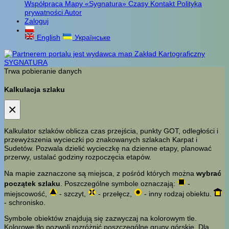
Współpraca
Mapy «Sygnatura»
Czasy
Kontakt
Polityka
prywatności
Autor
Zaloguj
English
Українське
Trwa pobieranie danych
Kalkulacja szlaku
×
Kalkulator szlaków oblicza czas przejścia, punkty GOT, odległości i
przewyższenia wycieczki po znakowanych szlakach Karpat i
Sudetów. Pozwala dzielić wycieczkę na dzienne etapy, planować
przerwy, ustalać godziny rozpoczęcia etapów.
Na mapie zaznaczone są miejsca, z pośród których można
wybrać
początek szlaku
. Poszczególne symbole oznaczają:
-
miejscowość,
- szczyt,
- przełęcz,
- inny rodzaj obiektu.
- schronisko.
Symbole obiektów znajdują się zazwyczaj na kolorowym tle.
Kolorowe tło pozwoli rozróżnić poszczególne grupy górskie. Dla