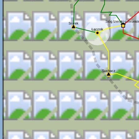
Stóg Izerski schronis
Smrek
Łącznik
Suchacz