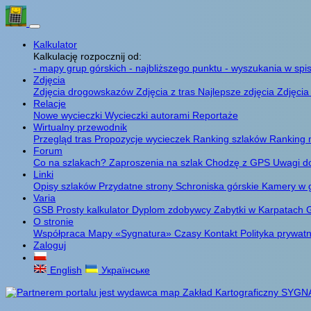
Kalkulator
Kalkulację rozpocznij od:
- mapy grup górskich
- najbliższego punktu
- wyszukania w spis
Zdjęcia
Zdjęcia drogowskazów
Zdjęcia z tras
Najlepsze zdjęcia
Zdjęcia
Relacje
Nowe wycieczki
Wycieczki autorami
Reportaże
Wirtualny przewodnik
Przegląd tras
Propozycje wycieczek
Ranking szlaków
Ranking 
Forum
Co na szlakach?
Zaproszenia na szlak
Chodzę z GPS
Uwagi d
Linki
Opisy szlaków
Przydatne strony
Schroniska górskie
Kamery w 
Varia
GSB
Prosty kalkulator
Dyplom zdobywcy
Zabytki w Karpatach
G
O stronie
Współpraca
Mapy «Sygnatura»
Czasy
Kontakt
Polityka prywat
Zaloguj
English
Українське