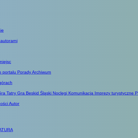
ie
 autorami
miejsc
o portalu
Porady
Archiwum
górach
ra Tatry
Gra Beskid Śląski
Noclegi
Komunikacja
Imprezy turystyczne
P
ności
Autor