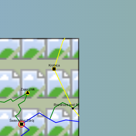
Krobica
Zajęcznik
Rozdroże pod Sępią Górą
Świeradów Zdrój