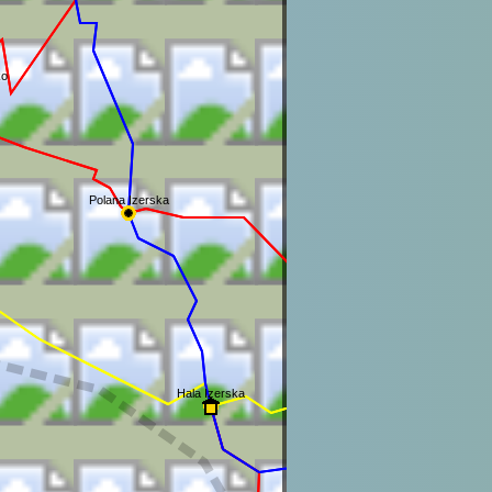
ko
Polana Izerska
Hala Izerska