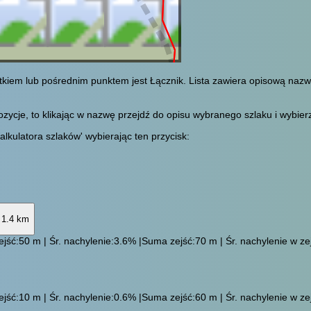
tkiem lub pośrednim punktem jest Łącznik. Lista zawiera opisową naz
cje, to klikając w nazwę przejdź do opisu wybranego szlaku i wybierz 
alkulatora szlaków' wybierając ten przycisk:
1.4 km
jść:50 m | Śr. nachylenie:3.6% |Suma zejść:70 m | Śr. nachylenie w zej
jść:10 m | Śr. nachylenie:0.6% |Suma zejść:60 m | Śr. nachylenie w zej