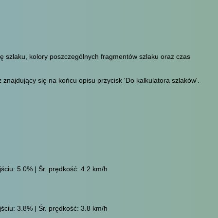
wę szlaku, kolory poszczególnych fragmentów szlaku oraz czas
znajdujący się na końcu opisu przycisk 'Do kalkulatora szlaków'.
ściu: 5.0% | Śr. prędkość: 4.2 km/h
ściu: 3.8% | Śr. prędkość: 3.8 km/h