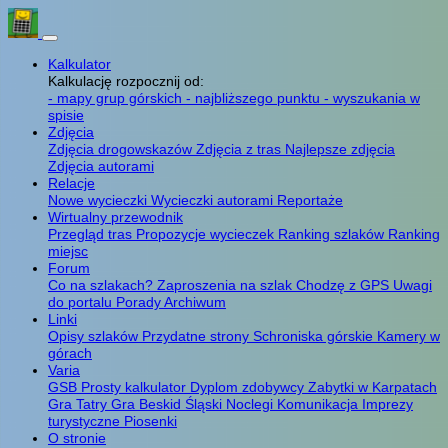
Kalkulator
Kalkulację rozpocznij od:
- mapy grup górskich
- najbliższego punktu
- wyszukania w
spisie
Zdjęcia
Zdjęcia drogowskazów
Zdjęcia z tras
Najlepsze zdjęcia
Zdjęcia autorami
Relacje
Nowe wycieczki
Wycieczki autorami
Reportaże
Wirtualny przewodnik
Przegląd tras
Propozycje wycieczek
Ranking szlaków
Ranking
miejsc
Forum
Co na szlakach?
Zaproszenia na szlak
Chodzę z GPS
Uwagi
do portalu
Porady
Archiwum
Linki
Opisy szlaków
Przydatne strony
Schroniska górskie
Kamery w
górach
Varia
GSB
Prosty kalkulator
Dyplom zdobywcy
Zabytki w Karpatach
Gra Tatry
Gra Beskid Śląski
Noclegi
Komunikacja
Imprezy
turystyczne
Piosenki
O stronie