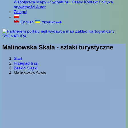
Współpraca
Mapy «Sygnatura»
Czasy
Kontakt
Polityka
prywatności
Autor
Zaloguj
English
Українське
Malinowska Skała - szlaki turystyczne
Start
Przegląd tras
Beskid Śląski
Malinowska Skała