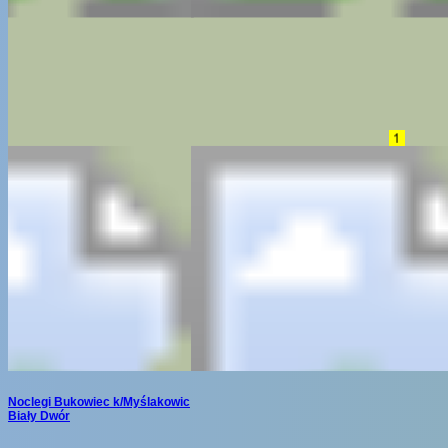
Noclegi Bukowiec k/Myślakowic
Biały Dwór