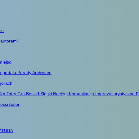
ie
 autorami
miejsc
o portalu
Porady
Archiwum
górach
ra Tatry
Gra Beskid Śląski
Noclegi
Komunikacja
Imprezy turystyczne
P
ności
Autor