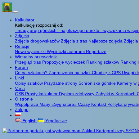
Kalkulator
Kalkulację rozpocznij od:
- mapy grup górskich
- najbliższego punktu
- wyszukania w spis
Zdjęcia
Zdjęcia drogowskazów
Zdjęcia z tras
Najlepsze zdjęcia
Zdjęcia
Relacje
Nowe wycieczki
Wycieczki autorami
Reportaże
Wirtualny przewodnik
Przegląd tras
Propozycje wycieczek
Ranking szlaków
Ranking 
Forum
Co na szlakach?
Zaproszenia na szlak
Chodzę z GPS
Uwagi d
Linki
Opisy szlaków
Przydatne strony
Schroniska górskie
Kamery w 
Varia
GSB
Prosty kalkulator
Dyplom zdobywcy
Zabytki w Karpatach
G
O stronie
Współpraca
Mapy «Sygnatura»
Czasy
Kontakt
Polityka prywat
Zaloguj
English
Українське