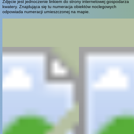
Zdjęcie jest jednoczenie linkiem do strony internetowej gospodarza
kwatery. Znajdująca się tu numeracja obiektów noclegowych
odpowiada numeracji umieszczonej na mapie.