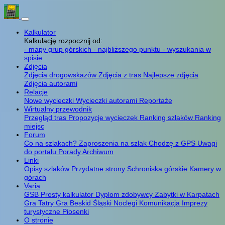
Kalkulator
Kalkulację rozpocznij od:
- mapy grup górskich
- najbliższego punktu
- wyszukania w
spisie
Zdjęcia
Zdjęcia drogowskazów
Zdjęcia z tras
Najlepsze zdjęcia
Zdjęcia autorami
Relacje
Nowe wycieczki
Wycieczki autorami
Reportaże
Wirtualny przewodnik
Przegląd tras
Propozycje wycieczek
Ranking szlaków
Ranking
miejsc
Forum
Co na szlakach?
Zaproszenia na szlak
Chodzę z GPS
Uwagi
do portalu
Porady
Archiwum
Linki
Opisy szlaków
Przydatne strony
Schroniska górskie
Kamery w
górach
Varia
GSB
Prosty kalkulator
Dyplom zdobywcy
Zabytki w Karpatach
Gra Tatry
Gra Beskid Śląski
Noclegi
Komunikacja
Imprezy
turystyczne
Piosenki
O stronie