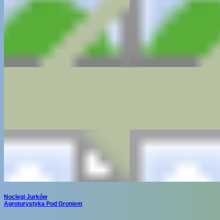
Noclegi Jurków
Agroturystyka Pod Groniem