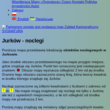
Współpraca
Mapy «Sygnatura»
Czasy
Kontakt
Polityka
prywatności
Autor
Zaloguj
English
Українське
Jurków - noclegi
Poniższa mapa przedstawia lokalizację
obiektów noclegowych w
Jurkowie
.
Jako środek obszaru przedstawionego na mapie przyjęto miejsce,
gdzie znajduje się Jurków. Punkt ten oznaczony jest nastepujacym
znakiem:
. Obszar mapy wyznacza odleglość 2 km od jej środka.
Granice tego obszaru zaznaczono szarą linią, która tworzy kwadrat,
w środku którego znajduje się Jurków.
Noclegi zaznaczone są żółtymi kwadratami z liczbami z zakresu od
do
. Na mapie mogą znajdować się noclegi nie tylko z Jurków,
ale też z sąsiednich miejscowości, o ile ich odległość od środka
mapy nie przekracza 2 km.
Poniżej mapy znajdują się miniatury zdjęć poszczególnych kwater.