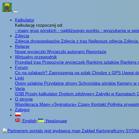
Kalkulator
Kalkulację rozpocznij od:
- mapy grup górskich
- najbliższego punktu
- wyszukania w spis
Zdjęcia
Zdjęcia drogowskazów
Zdjęcia z tras
Najlepsze zdjęcia
Zdjęcia
Relacje
Nowe wycieczki
Wycieczki autorami
Reportaże
Wirtualny przewodnik
Przegląd tras
Propozycje wycieczek
Ranking szlaków
Ranking 
Forum
Co na szlakach?
Zaproszenia na szlak
Chodzę z GPS
Uwagi d
Linki
Opisy szlaków
Przydatne strony
Schroniska górskie
Kamery w 
Varia
GSB
Prosty kalkulator
Dyplom zdobywcy
Zabytki w Karpatach
G
O stronie
Współpraca
Mapy «Sygnatura»
Czasy
Kontakt
Polityka prywat
Zaloguj
English
Українське