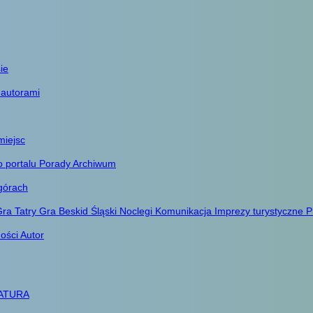
ie
 autorami
miejsc
o portalu
Porady
Archiwum
górach
ra Tatry
Gra Beskid Śląski
Noclegi
Komunikacja
Imprezy turystyczne
P
ności
Autor