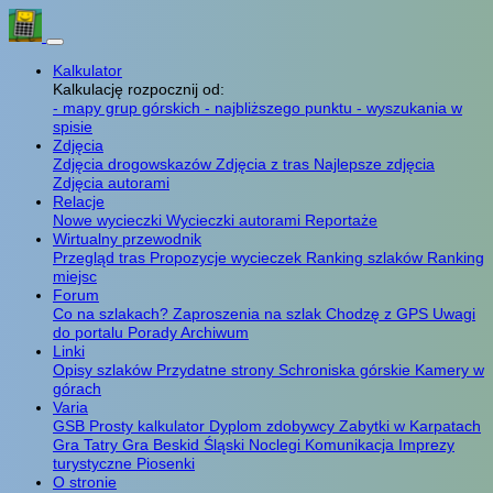
Kalkulator
Kalkulację rozpocznij od:
- mapy grup górskich
- najbliższego punktu
- wyszukania w
spisie
Zdjęcia
Zdjęcia drogowskazów
Zdjęcia z tras
Najlepsze zdjęcia
Zdjęcia autorami
Relacje
Nowe wycieczki
Wycieczki autorami
Reportaże
Wirtualny przewodnik
Przegląd tras
Propozycje wycieczek
Ranking szlaków
Ranking
miejsc
Forum
Co na szlakach?
Zaproszenia na szlak
Chodzę z GPS
Uwagi
do portalu
Porady
Archiwum
Linki
Opisy szlaków
Przydatne strony
Schroniska górskie
Kamery w
górach
Varia
GSB
Prosty kalkulator
Dyplom zdobywcy
Zabytki w Karpatach
Gra Tatry
Gra Beskid Śląski
Noclegi
Komunikacja
Imprezy
turystyczne
Piosenki
O stronie