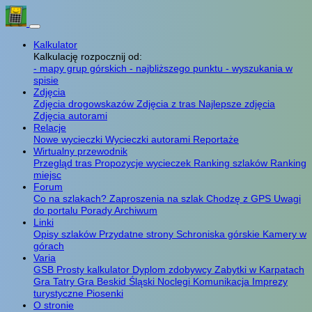
Kalkulator
Kalkulację rozpocznij od:
- mapy grup górskich
- najbliższego punktu
- wyszukania w
spisie
Zdjęcia
Zdjęcia drogowskazów
Zdjęcia z tras
Najlepsze zdjęcia
Zdjęcia autorami
Relacje
Nowe wycieczki
Wycieczki autorami
Reportaże
Wirtualny przewodnik
Przegląd tras
Propozycje wycieczek
Ranking szlaków
Ranking
miejsc
Forum
Co na szlakach?
Zaproszenia na szlak
Chodzę z GPS
Uwagi
do portalu
Porady
Archiwum
Linki
Opisy szlaków
Przydatne strony
Schroniska górskie
Kamery w
górach
Varia
GSB
Prosty kalkulator
Dyplom zdobywcy
Zabytki w Karpatach
Gra Tatry
Gra Beskid Śląski
Noclegi
Komunikacja
Imprezy
turystyczne
Piosenki
O stronie