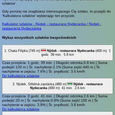
szlaków'.
Gdy poniżej nie znajdziesz interesujacego Cię szlaku, to przejdź do
'Kalkulatora szlaków' wybierając ten przycisk:
Kalkulator szlaków - Nýdek - restaurace Nydecanka / Nydek -
restauracja Nydeczanka
Wykaz wszystkich szlaków bezpośrednich
1. Chata Filipka (745 m)
Nýdek - restaurace Nydecanka
(400 m)
1
godz. 39 min.
5.8 km
Czas przejścia: 1 godz. 39 min. | Długość odcinka:5.8 km | Suma
podejść:120 m | Śr. nachylenie:2.1% |Suma zejść:440 m | Śr.
nachylenie w zejściu: 7.6% | Śr. prędkość: 3.5 km/h
Do kalkulatora szlaków
2. Nýdek, Střelmá zastávka (480 m)
Nýdek - restaurace
Nydecanka
(400 m)
41 min.
2.6 km
Czas przejścia: 0 godz. 41 min. | Długość odcinka:2.6 km | Suma
podejść:20 m | Śr. nachylenie:0.8% |Suma zejść:100 m | Śr.
nachylenie w zejściu: 3.8% | Śr. prędkość: 3.8 km/h
Do kalkulatora szlaków