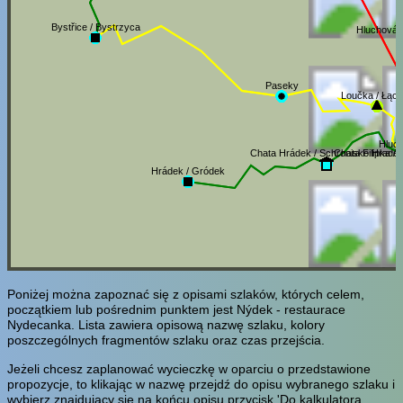
Bystřice / Bystrzyca
Hluchová 
Paseky
Loučka / Łąc
Hluch
Chata Hrádek / Schronisko Hrade
Chata Filipka / 
Hrádek / Gródek
Poniżej można zapoznać się z opisami szlaków, których celem,
początkiem lub pośrednim punktem jest Nýdek - restaurace
Nydecanka. Lista zawiera opisową nazwę szlaku, kolory
poszczególnych fragmentów szlaku oraz czas przejścia.
Jeżeli chcesz zaplanować wycieczkę w oparciu o przedstawione
propozycje, to klikając w nazwę przejdź do opisu wybranego szlaku i
wybierz znajdujący się na końcu opisu przycisk 'Do kalkulatora