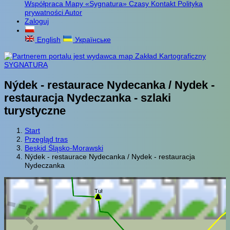
Współpraca
Mapy «Sygnatura»
Czasy
Kontakt
Polityka
prywatności
Autor
Zaloguj
English
Українське
Nýdek - restaurace Nydecanka / Nydek -
restauracja Nydeczanka - szlaki
turystyczne
Start
Przegląd tras
Beskid Śląsko-Morawski
Nýdek - restaurace Nydecanka / Nydek - restauracja
Nydeczanka
Tuł