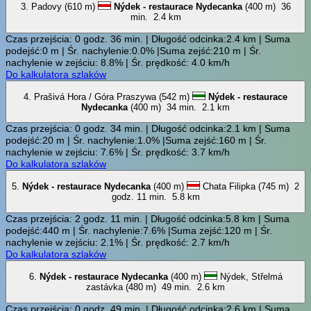
3. Padovy (610 m)
Nýdek - restaurace Nydecanka
(400 m)
36
min.
2.4 km
Czas przejścia: 0 godz. 36 min. | Długość odcinka:2.4 km | Suma
podejść:0 m | Śr. nachylenie:0.0% |Suma zejść:210 m | Śr.
nachylenie w zejściu: 8.8% | Śr. prędkość: 4.0 km/h
Do kalkulatora szlaków
4. Prašivá Hora / Góra Praszywa (542 m)
Nýdek - restaurace
Nydecanka
(400 m)
34 min.
2.1 km
Czas przejścia: 0 godz. 34 min. | Długość odcinka:2.1 km | Suma
podejść:20 m | Śr. nachylenie:1.0% |Suma zejść:160 m | Śr.
nachylenie w zejściu: 7.6% | Śr. prędkość: 3.7 km/h
Do kalkulatora szlaków
5.
Nýdek - restaurace Nydecanka
(400 m)
Chata Filipka (745 m)
2
godz. 11 min.
5.8 km
Czas przejścia: 2 godz. 11 min. | Długość odcinka:5.8 km | Suma
podejść:440 m | Śr. nachylenie:7.6% |Suma zejść:120 m | Śr.
nachylenie w zejściu: 2.1% | Śr. prędkość: 2.7 km/h
Do kalkulatora szlaków
6.
Nýdek - restaurace Nydecanka
(400 m)
Nýdek, Střelmá
zastávka (480 m)
49 min.
2.6 km
Czas przejścia: 0 godz. 49 min. | Długość odcinka:2.6 km | Suma