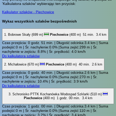
'Kalkulatora szlaków' wybierając ten przycisk:
Kalkulator szlaków - Piechowice
Wykaz wszystkich szlaków bezpośrednich
1. Bobrowe Skały (699 m)
Piechowice
(400 m)
51 min.
3.4 km
Czas przejścia: 0 godz. 51 min. | Długość odcinka:3.4 km | Suma
podejść:0 m | Śr. nachylenie:0.0% |Suma zejść:299 m | Śr.
nachylenie w zejściu: 8.8% | Śr. prędkość: 4.0 km/h
Do kalkulatora szlaków
2. Michałowice (670 m)
Piechowice
(400 m)
40 min.
2.6 km
Czas przejścia: 0 godz. 40 min. | Długość odcinka:2.6 km | Suma
podejść:0 m | Śr. nachylenie:0.0% |Suma zejść:270 m | Śr.
nachylenie w zejściu: 10.4% | Śr. prędkość: 3.9 km/h
Do kalkulatora szlaków
3. Schronisko PTTK Kochanówka Wodospad Szklarki (510 m)
Piechowice
(400 m)
1 godz. 00 min.
3.4 km
Czas przejścia: 1 godz. 00 min. | Długość odcinka:3.4 km | Suma
podejść:0 m | Śr. nachylenie:0.0% |Suma zejść:110 m | Śr.
nachylenie w zejściu: 3.2% | Śr. prędkość: 3.4 km/h