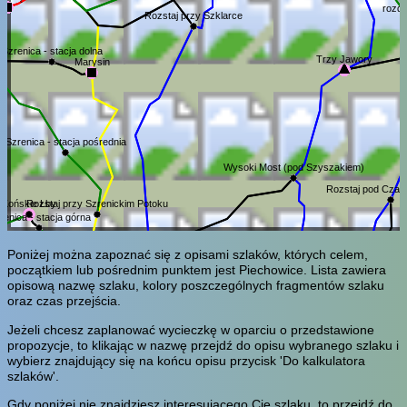
rozd
Rozstaj przy Szklarce
Szrenica - stacja dolna
Trzy Jawory
Marysin
Szrenica - stacja pośrednia
Wysoki Most (pod Szyszakiem)
Rozstaj pod Czar
Końskie Łby
Rozstaj przy Szrenickim Potoku
renica - stacja górna
Poniżej można zapoznać się z opisami szlaków, których celem,
początkiem lub pośrednim punktem jest Piechowice. Lista zawiera
opisową nazwę szlaku, kolory poszczególnych fragmentów szlaku
oraz czas przejścia.
Jeżeli chcesz zaplanować wycieczkę w oparciu o przedstawione
propozycje, to klikając w nazwę przejdź do opisu wybranego szlaku i
wybierz znajdujący się na końcu opisu przycisk 'Do kalkulatora
szlaków'.
Gdy poniżej nie znajdziesz interesujacego Cię szlaku, to przejdź do