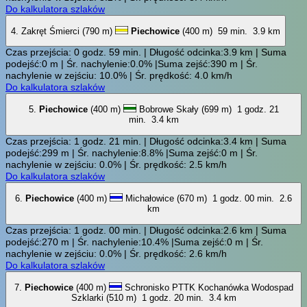
Do kalkulatora szlaków
4. Zakręt Śmierci (790 m)
Piechowice
(400 m)
59 min.
3.9 km
Czas przejścia: 0 godz. 59 min. | Długość odcinka:3.9 km | Suma
podejść:0 m | Śr. nachylenie:0.0% |Suma zejść:390 m | Śr.
nachylenie w zejściu: 10.0% | Śr. prędkość: 4.0 km/h
Do kalkulatora szlaków
5.
Piechowice
(400 m)
Bobrowe Skały (699 m)
1 godz. 21
min.
3.4 km
Czas przejścia: 1 godz. 21 min. | Długość odcinka:3.4 km | Suma
podejść:299 m | Śr. nachylenie:8.8% |Suma zejść:0 m | Śr.
nachylenie w zejściu: 0.0% | Śr. prędkość: 2.5 km/h
Do kalkulatora szlaków
6.
Piechowice
(400 m)
Michałowice (670 m)
1 godz. 00 min.
2.6
km
Czas przejścia: 1 godz. 00 min. | Długość odcinka:2.6 km | Suma
podejść:270 m | Śr. nachylenie:10.4% |Suma zejść:0 m | Śr.
nachylenie w zejściu: 0.0% | Śr. prędkość: 2.6 km/h
Do kalkulatora szlaków
7.
Piechowice
(400 m)
Schronisko PTTK Kochanówka Wodospad
Szklarki (510 m)
1 godz. 20 min.
3.4 km