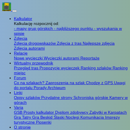
Kalkulator
Kalkulację rozpocznij od:
- mapy grup górskich
- najbliższego punktu
- wyszukania w
spisie
Zdjęcia
Zdjęcia drogowskazów
Zdjęcia z tras
Najlepsze zdjęcia
Zdjęcia autorami
Relacje
Nowe wycieczki
Wycieczki autorami
Reportaże
Wirtualny przewodnik
Przegląd tras
Propozycje wycieczek
Ranking szlaków
Ranking
miejsc
Forum
Co na szlakach?
Zaproszenia na szlak
Chodzę z GPS
Uwagi
do portalu
Porady
Archiwum
Linki
Opisy szlaków
Przydatne strony
Schroniska górskie
Kamery w
górach
Varia
GSB
Prosty kalkulator
Dyplom zdobywcy
Zabytki w Karpatach
Gra Tatry
Gra Beskid Śląski
Noclegi
Komunikacja
Imprezy
turystyczne
Piosenki
O stronie