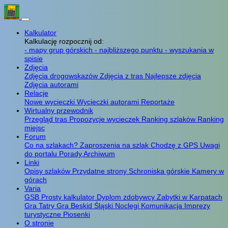
Kalkulator
Kalkulację rozpocznij od:
- mapy grup górskich
- najbliższego punktu
- wyszukania w
spisie
Zdjęcia
Zdjęcia drogowskazów
Zdjęcia z tras
Najlepsze zdjęcia
Zdjęcia autorami
Relacje
Nowe wycieczki
Wycieczki autorami
Reportaże
Wirtualny przewodnik
Przegląd tras
Propozycje wycieczek
Ranking szlaków
Ranking
miejsc
Forum
Co na szlakach?
Zaproszenia na szlak
Chodzę z GPS
Uwagi
do portalu
Porady
Archiwum
Linki
Opisy szlaków
Przydatne strony
Schroniska górskie
Kamery w
górach
Varia
GSB
Prosty kalkulator
Dyplom zdobywcy
Zabytki w Karpatach
Gra Tatry
Gra Beskid Śląski
Noclegi
Komunikacja
Imprezy
turystyczne
Piosenki
O stronie