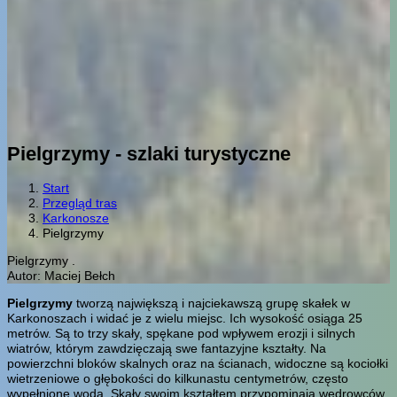
Pielgrzymy - szlaki turystyczne
Start
Przegląd tras
Karkonosze
Pielgrzymy
Pielgrzymy .
Autor: Maciej Bełch
Pielgrzymy
tworzą największą i najciekawszą grupę skałek w
Karkonoszach i widać je z wielu miejsc. Ich wysokość osiąga 25
metrów. Są to trzy skały, spękane pod wpływem erozji i silnych
wiatrów, którym zawdzięczają swe fantazyjne kształty. Na
powierzchni bloków skalnych oraz na ścianach, widoczne są kociołki
wietrzeniowe o głębokości do kilkunastu centymetrów, często
wypełnione wodą. Skały swoim kształtem przypominają wędrowców,