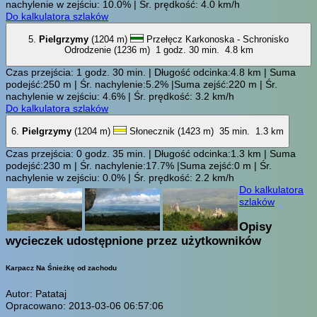
nachylenie w zejściu: 10.0% | Śr. prędkość: 4.0 km/h
Do kalkulatora szlaków
5.
Pielgrzymy
(1204 m)
Przełęcz Karkonoska - Schronisko
Odrodzenie (1236 m)
1 godz. 30 min.
4.8 km
Czas przejścia: 1 godz. 30 min. | Długość odcinka:4.8 km | Suma
podejść:250 m | Śr. nachylenie:5.2% |Suma zejść:220 m | Śr.
nachylenie w zejściu: 4.6% | Śr. prędkość: 3.2 km/h
Do kalkulatora szlaków
6.
Pielgrzymy
(1204 m)
Słonecznik (1423 m)
35 min.
1.3 km
Czas przejścia: 0 godz. 35 min. | Długość odcinka:1.3 km | Suma
podejść:230 m | Śr. nachylenie:17.7% |Suma zejść:0 m | Śr.
nachylenie w zejściu: 0.0% | Śr. prędkość: 2.2 km/h
Do kalkulatora
szlaków
Opisy
wycieczek udostępnione przez użytkowników
Karpacz Na Śnieżkę od zachodu
Autor: Patataj
Opracowano: 2013-03-06 06:57:06