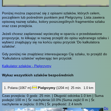
Poniżej można zapoznać się z opisami szlaków, których celem,
początkiem lub pośrednim punktem jest Pielgrzymy. Lista zawiera
opisową nazwę szlaku, kolory poszczególnych fragmentów szlaku
oraz czas przejścia.
Jeżeli chcesz zaplanować wycieczkę w oparciu o przedstawione
propozycje, to klikając w nazwę przejdź do opisu wybranego szlaku i
wybierz znajdujący się na końcu opisu przycisk 'Do kalkulatora
szlaków'.
Gdy poniżej nie znajdziesz interesujacego Cię szlaku, to przejdź do
'Kalkulatora szlaków' wybierając ten przycisk:
Kalkulator szlaków - Pielgrzymy
Wykaz wszystkich szlaków bezpośrednich
1. Polana (1067 m)
Pielgrzymy
(1204 m)
25 min.
1.0 km
Czas przejścia: 0 godz. 25 min. | Długość odcinka:1.0 km | Suma
podejść:100 m | Śr. nachylenie:10.0% |Suma zejść:0 m | Śr.
nachylenie w zejściu: 0.0% | Śr. prędkość: 2.4 km/h
Do