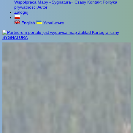
Współpraca
Mapy «Sygnatura»
Czasy
Kontakt
Polityka
prywatności
Autor
Zaloguj
English
Українське