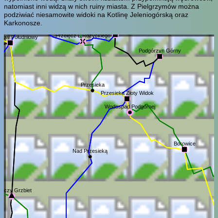
natomiast inni widzą w nich ruiny miasta. Z Pielgrzymów można
podziwiać niesamowite widoki na Kotlinę Jeleniogórską oraz
Karkonosze.
Zachełmie
Przełęcz L.Różyckiego
tków Południowy
Podgórzyn Górny
Przesieka
Przesieka Złoty Widok
Wodospad Podgórnej
Borowice
Nad Przesieką
niczy Grzbiet