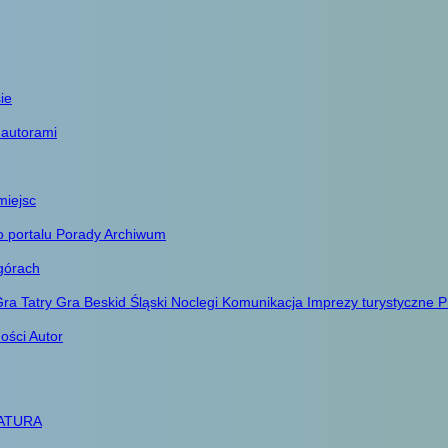
ie
 autorami
miejsc
o portalu
Porady
Archiwum
górach
ra Tatry
Gra Beskid Śląski
Noclegi
Komunikacja
Imprezy turystyczne
P
ności
Autor