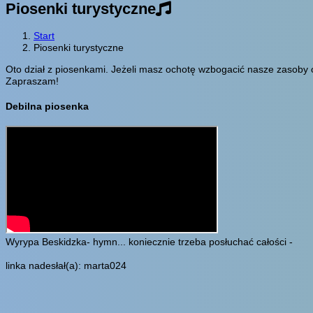
Piosenki turystyczne
Start
Piosenki turystyczne
Oto dział z piosenkami. Jeżeli masz ochotę wzbogacić nasze zasoby o
Zapraszam!
Debilna piosenka
Wyrypa Beskidzka- hymn... koniecznie trzeba posłuchać całości -
linka nadesłał(a): marta024