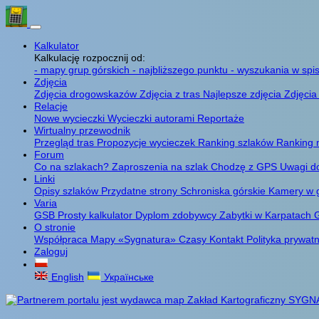
Kalkulator
Kalkulację rozpocznij od:
- mapy grup górskich
- najbliższego punktu
- wyszukania w spis
Zdjęcia
Zdjęcia drogowskazów
Zdjęcia z tras
Najlepsze zdjęcia
Zdjęcia
Relacje
Nowe wycieczki
Wycieczki autorami
Reportaże
Wirtualny przewodnik
Przegląd tras
Propozycje wycieczek
Ranking szlaków
Ranking 
Forum
Co na szlakach?
Zaproszenia na szlak
Chodzę z GPS
Uwagi d
Linki
Opisy szlaków
Przydatne strony
Schroniska górskie
Kamery w 
Varia
GSB
Prosty kalkulator
Dyplom zdobywcy
Zabytki w Karpatach
G
O stronie
Współpraca
Mapy «Sygnatura»
Czasy
Kontakt
Polityka prywat
Zaloguj
English
Українське