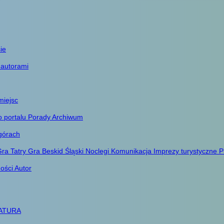
ie
 autorami
miejsc
o portalu
Porady
Archiwum
górach
ra Tatry
Gra Beskid Śląski
Noclegi
Komunikacja
Imprezy turystyczne
P
ności
Autor