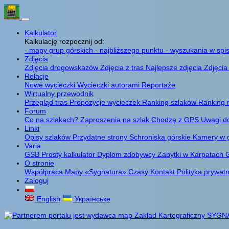
Kalkulator
Kalkulację rozpocznij od:
- mapy grup górskich
- najbliższego punktu
- wyszukania w spis
Zdjęcia
Zdjęcia drogowskazów
Zdjęcia z tras
Najlepsze zdjęcia
Zdjęcia
Relacje
Nowe wycieczki
Wycieczki autorami
Reportaże
Wirtualny przewodnik
Przegląd tras
Propozycje wycieczek
Ranking szlaków
Ranking 
Forum
Co na szlakach?
Zaproszenia na szlak
Chodzę z GPS
Uwagi d
Linki
Opisy szlaków
Przydatne strony
Schroniska górskie
Kamery w 
Varia
GSB
Prosty kalkulator
Dyplom zdobywcy
Zabytki w Karpatach
G
O stronie
Współpraca
Mapy «Sygnatura»
Czasy
Kontakt
Polityka prywat
Zaloguj
English
Українське