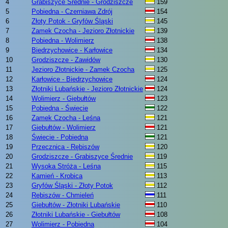
4
Grabiszyce Średnie - Grodziszcze
159
5
Pobiedna - Czerniawa Zdrój
154
6
Złoty Potok - Gryfów Śląski
145
7
Zamek Czocha - Jezioro Złotnickie
139
8
Pobiedna - Wolimierz
138
9
Biedrzychowice - Karłowice
134
10
Grodziszcze - Zawidów
130
11
Jezioro Złotnickie - Zamek Czocha
125
12
Karłowice - Biedrzychowice
124
13
Złotniki Lubańskie - Jezioro Złotnickie
124
14
Wolimierz - Giebułtów
123
15
Pobiedna - Świecie
122
16
Zamek Czocha - Leśna
121
17
Giebułtów - Wolimierz
121
18
Świecie - Pobiedna
121
19
Przecznica - Rębiszów
120
20
Grodziszcze - Grabiszyce Średnie
119
21
Wysoka Stróża - Leśna
115
22
Kamień - Krobica
113
23
Gryfów Śląski - Złoty Potok
112
24
Rębiszów - Chmieleń
111
25
Giebułtów - Złotniki Lubańskie
110
26
Złotniki Lubańskie - Giebułtów
108
27
Wolimierz - Pobiedna
104