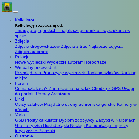
Kalkulator
Kalkulację rozpocznij od:
- mapy grup górskich
- najbliższego punktu
- wyszukania w
spisie
Zdjęcia
Zdjęcia drogowskazów
Zdjęcia z tras
Najlepsze zdjęcia
Zdjęcia autorami
Relacje
Nowe wycieczki
Wycieczki autorami
Reportaże
Wirtualny przewodnik
Przegląd tras
Propozycje wycieczek
Ranking szlaków
Ranking
miejsc
Forum
Co na szlakach?
Zaproszenia na szlak
Chodzę z GPS
Uwagi
do portalu
Porady
Archiwum
Linki
Opisy szlaków
Przydatne strony
Schroniska górskie
Kamery w
górach
Varia
GSB
Prosty kalkulator
Dyplom zdobywcy
Zabytki w Karpatach
Gra Tatry
Gra Beskid Śląski
Noclegi
Komunikacja
Imprezy
turystyczne
Piosenki
O stronie