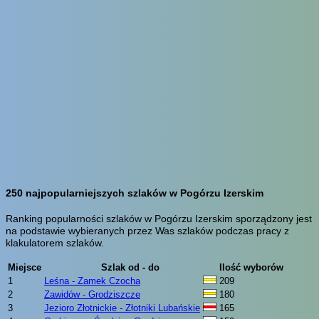
250 najpopularniejszych szlaków w Pogórzu Izerskim
Ranking popularności szlaków w Pogórzu Izerskim sporządzony jest
na podstawie wybieranych przez Was szlaków podczas pracy z
klakulatorem szlaków.
Miejsce
Szlak od - do
Ilość wyborów
1
Leśna - Zamek Czocha
209
2
Zawidów - Grodziszcze
180
3
Jezioro Złotnickie - Złotniki Lubańskie
165