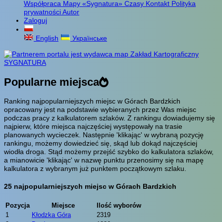
Współpraca
Mapy «Sygnatura»
Czasy
Kontakt
Polityka
prywatności
Autor
Zaloguj
English
Українське
Popularne miejsca
Ranking najpopularniejszych miejsc w Górach Bardzkich
opracowany jest na podstawie wybieranych przez Was miejsc
podczas pracy z kalkulatorem szlaków. Z rankingu dowiadujemy się
najpierw, które miejsca najczęściej występowały na trasie
planowanych wycieczek. Następnie 'klikając' w wybraną pozycję
rankingu, możemy dowiedzieć się, skąd lub dokąd najczęściej
wiodła droga. Stąd możemy przejść szybko do kalkulatora szlaków,
a mianowicie 'klikając' w nazwę punktu przenosimy się na mapę
kalkulatora z wybranym już punktem początkowym szlaku.
25 najpopularniejszych miejsc w Górach Bardzkich
Pozycja
Miejsce
Ilość wyborów
1
Kłodzka Góra
2319