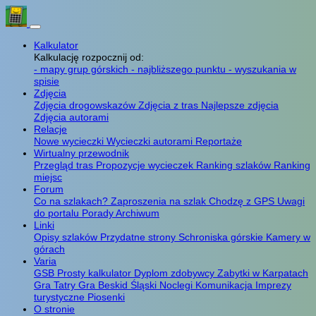
Kalkulator
Kalkulację rozpocznij od:
- mapy grup górskich
- najbliższego punktu
- wyszukania w
spisie
Zdjęcia
Zdjęcia drogowskazów
Zdjęcia z tras
Najlepsze zdjęcia
Zdjęcia autorami
Relacje
Nowe wycieczki
Wycieczki autorami
Reportaże
Wirtualny przewodnik
Przegląd tras
Propozycje wycieczek
Ranking szlaków
Ranking
miejsc
Forum
Co na szlakach?
Zaproszenia na szlak
Chodzę z GPS
Uwagi
do portalu
Porady
Archiwum
Linki
Opisy szlaków
Przydatne strony
Schroniska górskie
Kamery w
górach
Varia
GSB
Prosty kalkulator
Dyplom zdobywcy
Zabytki w Karpatach
Gra Tatry
Gra Beskid Śląski
Noclegi
Komunikacja
Imprezy
turystyczne
Piosenki
O stronie