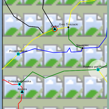
Gorc Troszacki
Kudłoń
Stawieniec
Przełęcz Borek
Przełęcz pod Przysł
Polana Gabrowska
Kiczora