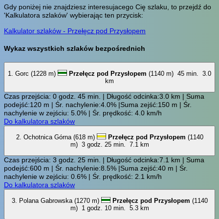
Gdy poniżej nie znajdziesz interesujacego Cię szlaku, to przejdź do
'Kalkulatora szlaków' wybierając ten przycisk:
Kalkulator szlaków - Przełęcz pod Przysłopem
Wykaz wszystkich szlaków bezpośrednich
1. Gorc (1228 m)
Przełęcz pod Przysłopem
(1140 m)
45 min.
3.0
km
Czas przejścia: 0 godz. 45 min. | Długość odcinka:3.0 km | Suma
podejść:120 m | Śr. nachylenie:4.0% |Suma zejść:150 m | Śr.
nachylenie w zejściu: 5.0% | Śr. prędkość: 4.0 km/h
Do kalkulatora szlaków
2. Ochotnica Górna (618 m)
Przełęcz pod Przysłopem
(1140
m)
3 godz. 25 min.
7.1 km
Czas przejścia: 3 godz. 25 min. | Długość odcinka:7.1 km | Suma
podejść:600 m | Śr. nachylenie:8.5% |Suma zejść:40 m | Śr.
nachylenie w zejściu: 0.6% | Śr. prędkość: 2.1 km/h
Do kalkulatora szlaków
3. Polana Gabrowska (1270 m)
Przełęcz pod Przysłopem
(1140
m)
1 godz. 10 min.
5.3 km