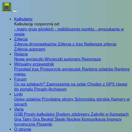
Kalkulator
Kalkulację rozpocznij od:
- mapy grup górskich
- najbliższego punktu
- wyszukania w
spisie
Zdjęcia
Zdjęcia drogowskazów
Zdjęcia z tras
Najlepsze zdjęcia
Zdjęcia autorami
Relacje
Nowe wycieczki
Wycieczki autorami
Reportaże
Wirtualny przewodnik
Przegląd tras
Propozycje wycieczek
Ranking szlaków
Ranking
miejsc
Forum
Co na szlakach?
Zaproszenia na szlak
Chodzę z GPS
Uwagi
do portalu
Porady
Archiwum
Linki
Opisy szlaków
Przydatne strony
Schroniska górskie
Kamery w
górach
Varia
GSB
Prosty kalkulator
Dyplom zdobywcy
Zabytki w Karpatach
Gra Tatry
Gra Beskid Śląski
Noclegi
Komunikacja
Imprezy
turystyczne
Piosenki
O stronie