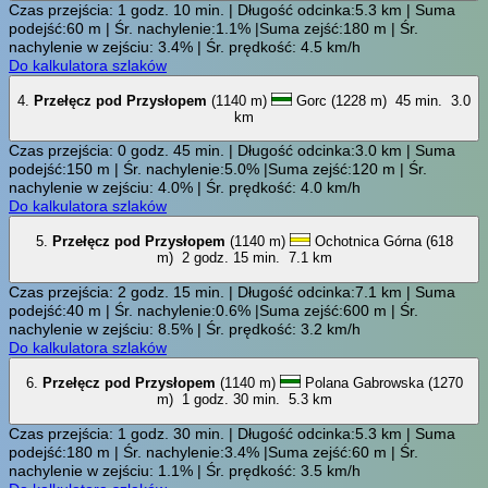
Czas przejścia: 1 godz. 10 min. | Długość odcinka:5.3 km | Suma
podejść:60 m | Śr. nachylenie:1.1% |Suma zejść:180 m | Śr.
nachylenie w zejściu: 3.4% | Śr. prędkość: 4.5 km/h
Do kalkulatora szlaków
4.
Przełęcz pod Przysłopem
(1140 m)
Gorc (1228 m)
45 min.
3.0
km
Czas przejścia: 0 godz. 45 min. | Długość odcinka:3.0 km | Suma
podejść:150 m | Śr. nachylenie:5.0% |Suma zejść:120 m | Śr.
nachylenie w zejściu: 4.0% | Śr. prędkość: 4.0 km/h
Do kalkulatora szlaków
5.
Przełęcz pod Przysłopem
(1140 m)
Ochotnica Górna (618
m)
2 godz. 15 min.
7.1 km
Czas przejścia: 2 godz. 15 min. | Długość odcinka:7.1 km | Suma
podejść:40 m | Śr. nachylenie:0.6% |Suma zejść:600 m | Śr.
nachylenie w zejściu: 8.5% | Śr. prędkość: 3.2 km/h
Do kalkulatora szlaków
6.
Przełęcz pod Przysłopem
(1140 m)
Polana Gabrowska (1270
m)
1 godz. 30 min.
5.3 km
Czas przejścia: 1 godz. 30 min. | Długość odcinka:5.3 km | Suma
podejść:180 m | Śr. nachylenie:3.4% |Suma zejść:60 m | Śr.
nachylenie w zejściu: 1.1% | Śr. prędkość: 3.5 km/h