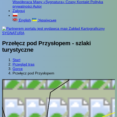
Współpraca
Mapy «Sygnatura»
Czasy
Kontakt
Polityka
prywatności
Autor
Zaloguj
English
Українське
Przełęcz pod Przysłopem - szlaki
turystyczne
Start
Przegląd tras
Gorce
Przełęcz pod Przysłopem