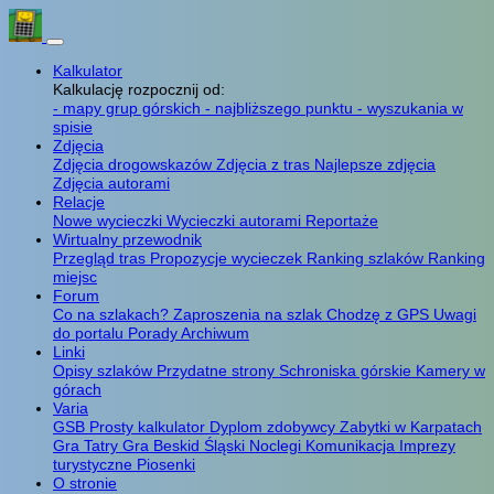
Kalkulator
Kalkulację rozpocznij od:
- mapy grup górskich
- najbliższego punktu
- wyszukania w
spisie
Zdjęcia
Zdjęcia drogowskazów
Zdjęcia z tras
Najlepsze zdjęcia
Zdjęcia autorami
Relacje
Nowe wycieczki
Wycieczki autorami
Reportaże
Wirtualny przewodnik
Przegląd tras
Propozycje wycieczek
Ranking szlaków
Ranking
miejsc
Forum
Co na szlakach?
Zaproszenia na szlak
Chodzę z GPS
Uwagi
do portalu
Porady
Archiwum
Linki
Opisy szlaków
Przydatne strony
Schroniska górskie
Kamery w
górach
Varia
GSB
Prosty kalkulator
Dyplom zdobywcy
Zabytki w Karpatach
Gra Tatry
Gra Beskid Śląski
Noclegi
Komunikacja
Imprezy
turystyczne
Piosenki
O stronie