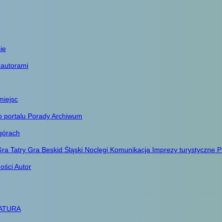
ie
 autorami
miejsc
o portalu
Porady
Archiwum
górach
ra Tatry
Gra Beskid Śląski
Noclegi
Komunikacja
Imprezy turystyczne
P
ności
Autor