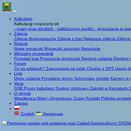
Kalkulator
Kalkulację rozpocznij od:
- mapy grup górskich
- najbliższego punktu
- wyszukania w spis
Zdjęcia
Zdjęcia drogowskazów
Zdjęcia z tras
Najlepsze zdjęcia
Zdjęcia
Relacje
Nowe wycieczki
Wycieczki autorami
Reportaże
Wirtualny przewodnik
Przegląd tras
Propozycje wycieczek
Ranking szlaków
Ranking 
Forum
Co na szlakach?
Zaproszenia na szlak
Chodzę z GPS
Uwagi d
Linki
Opisy szlaków
Przydatne strony
Schroniska górskie
Kamery w 
Varia
GSB
Prosty kalkulator
Dyplom zdobywcy
Zabytki w Karpatach
G
O stronie
Współpraca
Mapy «Sygnatura»
Czasy
Kontakt
Polityka prywat
Zaloguj
English
Українське