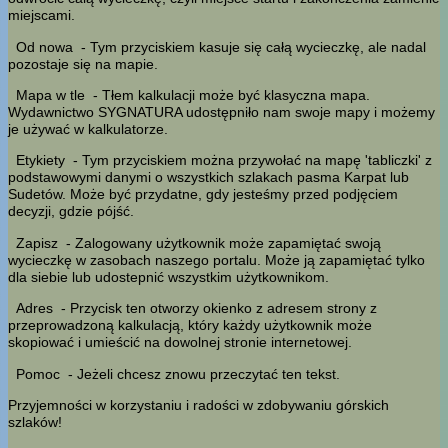
miejscami.
Od nowa
- Tym przyciskiem kasuje się całą wycieczkę, ale nadal
pozostaje się na mapie.
Mapa w tle
- Tłem kalkulacji może być klasyczna mapa.
Wydawnictwo SYGNATURA udostępniło nam swoje mapy i możemy
je używać w kalkulatorze.
Etykiety
- Tym przyciskiem można przywołać na mapę 'tabliczki' z
podstawowymi danymi o wszystkich szlakach pasma Karpat lub
Sudetów. Może być przydatne, gdy jesteśmy przed podjęciem
decyzji, gdzie pójść.
Zapisz
- Zalogowany użytkownik może zapamiętać swoją
wycieczkę w zasobach naszego portalu. Może ją zapamiętać tylko
dla siebie lub udostepnić wszystkim użytkownikom.
Adres
- Przycisk ten otworzy okienko z adresem strony z
przeprowadzoną kalkulacją, który każdy użytkownik może
skopiować i umieścić na dowolnej stronie internetowej.
Pomoc
- Jeżeli chcesz znowu przeczytać ten tekst.
Przyjemności w korzystaniu i radości w zdobywaniu górskich
szlaków!