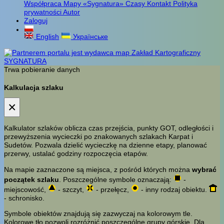
Współpraca
Mapy «Sygnatura»
Czasy
Kontakt
Polityka
prywatności
Autor
Zaloguj
English
Українське
Trwa pobieranie danych
Kalkulacja szlaku
×
Kalkulator szlaków oblicza czas przejścia, punkty GOT, odległości i
przewyższenia wycieczki po znakowanych szlakach Karpat i
Sudetów. Pozwala dzielić wycieczkę na dzienne etapy, planować
przerwy, ustalać godziny rozpoczęcia etapów.
Na mapie zaznaczone są miejsca, z pośród których można
wybrać
początek szlaku
. Poszczególne symbole oznaczają:
-
miejscowość,
- szczyt,
- przełęcz,
- inny rodzaj obiektu.
- schronisko.
Symbole obiektów znajdują się zazwyczaj na kolorowym tle.
Kolorowe tło pozwoli rozróżnić poszczególne grupy górskie. Dla