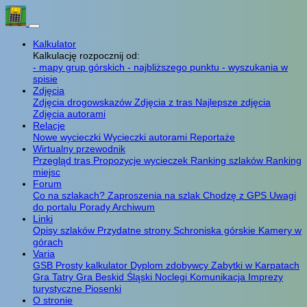
Kalkulator
Kalkulację rozpocznij od:
- mapy grup górskich
- najbliższego punktu
- wyszukania w
spisie
Zdjęcia
Zdjęcia drogowskazów
Zdjęcia z tras
Najlepsze zdjęcia
Zdjęcia autorami
Relacje
Nowe wycieczki
Wycieczki autorami
Reportaże
Wirtualny przewodnik
Przegląd tras
Propozycje wycieczek
Ranking szlaków
Ranking
miejsc
Forum
Co na szlakach?
Zaproszenia na szlak
Chodzę z GPS
Uwagi
do portalu
Porady
Archiwum
Linki
Opisy szlaków
Przydatne strony
Schroniska górskie
Kamery w
górach
Varia
GSB
Prosty kalkulator
Dyplom zdobywcy
Zabytki w Karpatach
Gra Tatry
Gra Beskid Śląski
Noclegi
Komunikacja
Imprezy
turystyczne
Piosenki
O stronie