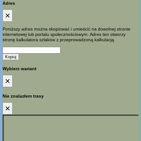
Adres
×
Poniższy adres można skopiować i umieścić na dowolnej stronie
internetowej lub portalu społecznościowym. Adres ten otworzy
stronę kalkulatora szlaków z przeprowadzoną kalkulacją.
Kopiuj
Wybierz wariant
×
Nie znalazłem trasy
×