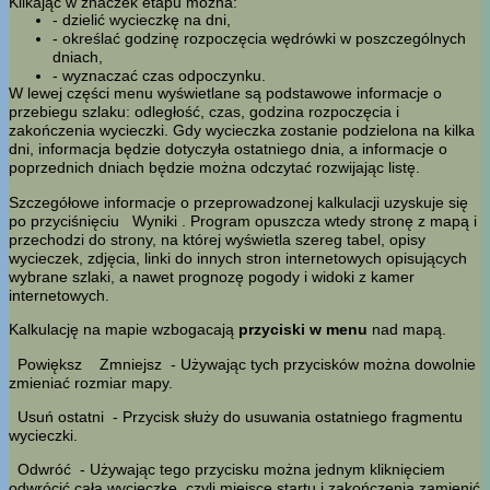
Klikając w znaczek etapu można:
- dzielić wycieczkę na dni,
- określać godzinę rozpoczęcia wędrówki w poszczególnych
dniach,
- wyznaczać czas odpoczynku.
W lewej części menu wyświetlane są podstawowe informacje o
przebiegu szlaku: odległość, czas, godzina rozpoczęcia i
zakończenia wycieczki. Gdy wycieczka zostanie podzielona na kilka
dni, informacja będzie dotyczyła ostatniego dnia, a informacje o
poprzednich dniach będzie można odczytać rozwijając listę.
Szczegółowe informacje o przeprowadzonej kalkulacji uzyskuje się
po przyciśnięciu
Wyniki
. Program opuszcza wtedy stronę z mapą i
przechodzi do strony, na której wyświetla szereg tabel, opisy
wycieczek, zdjęcia, linki do innych stron internetowych opisujących
wybrane szlaki, a nawet prognozę pogody i widoki z kamer
internetowych.
Kalkulację na mapie wzbogacają
przyciski w menu
nad mapą.
Powiększ
Zmniejsz
- Używając tych przycisków można dowolnie
zmieniać rozmiar mapy.
Usuń ostatni
- Przycisk służy do usuwania ostatniego fragmentu
wycieczki.
Odwróć
- Używając tego przycisku można jednym kliknięciem
odwrócić całą wycieczkę, czyli miejsce startu i zakończenia zamienić