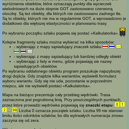
wyróżnienia obiektów, które oznaczają punkty dla wycieczek
wielodniowych na duże stopnie GOT zastosowano czerwoną
otoczkę. Są też obiekty, dla których nie zastosowano żadnego tła.
Są to obiekty, których nie ma w regulaminie GOT, a wprowadzono je
dodatkowo dla większej elastyczności w planowaniu trasy.
Po wybraniu początku szlaku pojawia się postać «Kalkulatorka».
Kolejne fragmenty szlaku można wybierać na kilka sposobów:
- wybierając z mapy sąsiadujący znaczek szlaku
- wybierając z mapy sąsiadujący lub bardziej odległy obiekt
- wybierając z listy w menu, gdzie pojawiają sie nazwy
sąsiadujących obiektów.
Po wybraniu oddalonego obiektu program poszukuje najszybszej
drogi dojścia. Gdy znajdzie kilka wariantów, wyświetli formularz
wyboru wariantu. Gdy się nie uda, pozostanie w poprzednim
miejscu, ale nie wyświetli postaci «Kalkulatorka».
Mapa na bieżąco prezentuje cały przebieg wędrówki. Trasa
zaznaczona jest pogrubioną linią. Przy poszczególnych punktach,
przez które prowadzi wędrówka pojawiają się
znaczki etapu
:
...
. Liczba 0 oznacza początek szlaku. Liczba 99 nie stanowi
limitu ilości odcinków szlaków, bo dla wytrwałych numeracja znowu
zaczyna się od zera.