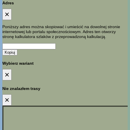
Adres
×
Poniższy adres można skopiować i umieścić na dowolnej stronie
internetowej lub portalu społecznościowym. Adres ten otworzy
stronę kalkulatora szlaków z przeprowadzoną kalkulacją.
Kopiuj
Wybierz wariant
×
Nie znalazłem trasy
×