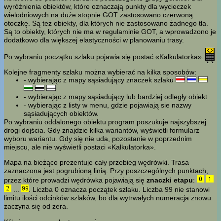
wyróżnienia obiektów, które oznaczają punkty dla wycieczek
wielodniowych na duże stopnie GOT zastosowano czerwoną
otoczkę. Są też obiekty, dla których nie zastosowano żadnego tła.
Są to obiekty, których nie ma w regulaminie GOT, a wprowadzono je
dodatkowo dla większej elastyczności w planowaniu trasy.
Po wybraniu początku szlaku pojawia się postać «Kalkulatorka».
Kolejne fragmenty szlaku można wybierać na kilka sposobów:
- wybierając z mapy sąsiadujący znaczek szlaku
- wybierając z mapy sąsiadujący lub bardziej odległy obiekt
- wybierając z listy w menu, gdzie pojawiają sie nazwy
sąsiadujących obiektów.
Po wybraniu oddalonego obiektu program poszukuje najszybszej
drogi dojścia. Gdy znajdzie kilka wariantów, wyświetli formularz
wyboru wariantu. Gdy się nie uda, pozostanie w poprzednim
miejscu, ale nie wyświetli postaci «Kalkulatorka».
Mapa na bieżąco prezentuje cały przebieg wędrówki. Trasa
zaznaczona jest pogrubioną linią. Przy poszczególnych punktach,
przez które prowadzi wędrówka pojawiają się
znaczki etapu
:
...
. Liczba 0 oznacza początek szlaku. Liczba 99 nie stanowi
limitu ilości odcinków szlaków, bo dla wytrwałych numeracja znowu
zaczyna się od zera.