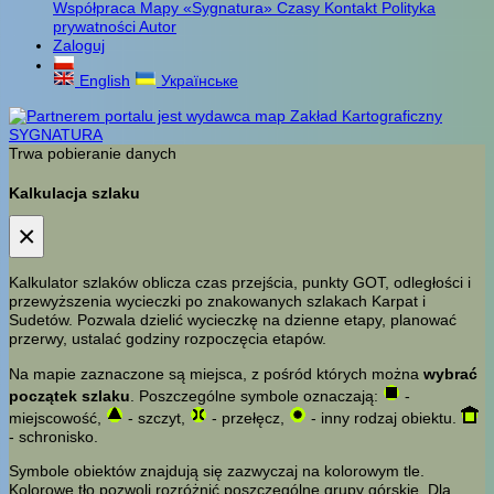
Współpraca
Mapy «Sygnatura»
Czasy
Kontakt
Polityka
prywatności
Autor
Zaloguj
English
Українське
Trwa pobieranie danych
Kalkulacja szlaku
×
Kalkulator szlaków oblicza czas przejścia, punkty GOT, odległości i
przewyższenia wycieczki po znakowanych szlakach Karpat i
Sudetów. Pozwala dzielić wycieczkę na dzienne etapy, planować
przerwy, ustalać godziny rozpoczęcia etapów.
Na mapie zaznaczone są miejsca, z pośród których można
wybrać
początek szlaku
. Poszczególne symbole oznaczają:
-
miejscowość,
- szczyt,
- przełęcz,
- inny rodzaj obiektu.
- schronisko.
Symbole obiektów znajdują się zazwyczaj na kolorowym tle.
Kolorowe tło pozwoli rozróżnić poszczególne grupy górskie. Dla