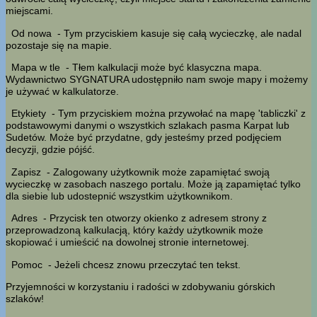
miejscami.
Od nowa
- Tym przyciskiem kasuje się całą wycieczkę, ale nadal
pozostaje się na mapie.
Mapa w tle
- Tłem kalkulacji może być klasyczna mapa.
Wydawnictwo SYGNATURA udostępniło nam swoje mapy i możemy
je używać w kalkulatorze.
Etykiety
- Tym przyciskiem można przywołać na mapę 'tabliczki' z
podstawowymi danymi o wszystkich szlakach pasma Karpat lub
Sudetów. Może być przydatne, gdy jesteśmy przed podjęciem
decyzji, gdzie pójść.
Zapisz
- Zalogowany użytkownik może zapamiętać swoją
wycieczkę w zasobach naszego portalu. Może ją zapamiętać tylko
dla siebie lub udostepnić wszystkim użytkownikom.
Adres
- Przycisk ten otworzy okienko z adresem strony z
przeprowadzoną kalkulacją, który każdy użytkownik może
skopiować i umieścić na dowolnej stronie internetowej.
Pomoc
- Jeżeli chcesz znowu przeczytać ten tekst.
Przyjemności w korzystaniu i radości w zdobywaniu górskich
szlaków!