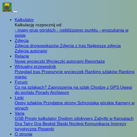
Kalkulator
Kalkulację rozpocznij od:
- mapy grup górskich
- najbliższego punktu
- wyszukania w
spisie
Zdjęcia
Zdjęcia drogowskazów
Zdjęcia z tras
Najlepsze zdjęcia
Zdjęcia autorami
Relacje
Nowe wycieczki
Wycieczki autorami
Reportaże
Wirtualny przewodnik
Przegląd tras
Propozycje wycieczek
Ranking szlaków
Ranking
miejsc
Forum
Co na szlakach?
Zaproszenia na szlak
Chodzę z GPS
Uwagi
do portalu
Porady
Archiwum
Linki
Opisy szlaków
Przydatne strony
Schroniska górskie
Kamery w
górach
Varia
GSB
Prosty kalkulator
Dyplom zdobywcy
Zabytki w Karpatach
Gra Tatry
Gra Beskid Śląski
Noclegi
Komunikacja
Imprezy
turystyczne
Piosenki
O stronie