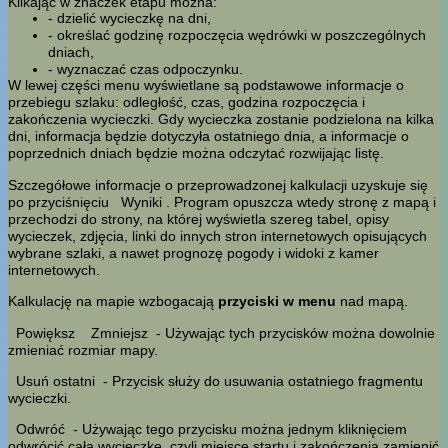
Klikając w znaczek etapu można:
- dzielić wycieczkę na dni,
- określać godzinę rozpoczęcia wędrówki w poszczególnych
dniach,
- wyznaczać czas odpoczynku.
W lewej części menu wyświetlane są podstawowe informacje o
przebiegu szlaku: odległość, czas, godzina rozpoczęcia i
zakończenia wycieczki. Gdy wycieczka zostanie podzielona na kilka
dni, informacja będzie dotyczyła ostatniego dnia, a informacje o
poprzednich dniach będzie można odczytać rozwijając listę.
Szczegółowe informacje o przeprowadzonej kalkulacji uzyskuje się
po przyciśnięciu
Wyniki
. Program opuszcza wtedy stronę z mapą i
przechodzi do strony, na której wyświetla szereg tabel, opisy
wycieczek, zdjęcia, linki do innych stron internetowych opisujących
wybrane szlaki, a nawet prognozę pogody i widoki z kamer
internetowych.
Kalkulację na mapie wzbogacają
przyciski w menu
nad mapą.
Powiększ
Zmniejsz
- Używając tych przycisków można dowolnie
zmieniać rozmiar mapy.
Usuń ostatni
- Przycisk służy do usuwania ostatniego fragmentu
wycieczki.
Odwróć
- Używając tego przycisku można jednym kliknięciem
odwrócić całą wycieczkę, czyli miejsce startu i zakończenia zamienić