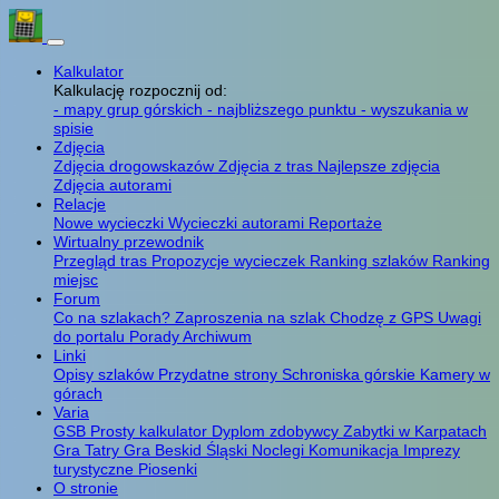
Kalkulator
Kalkulację rozpocznij od:
- mapy grup górskich
- najbliższego punktu
- wyszukania w
spisie
Zdjęcia
Zdjęcia drogowskazów
Zdjęcia z tras
Najlepsze zdjęcia
Zdjęcia autorami
Relacje
Nowe wycieczki
Wycieczki autorami
Reportaże
Wirtualny przewodnik
Przegląd tras
Propozycje wycieczek
Ranking szlaków
Ranking
miejsc
Forum
Co na szlakach?
Zaproszenia na szlak
Chodzę z GPS
Uwagi
do portalu
Porady
Archiwum
Linki
Opisy szlaków
Przydatne strony
Schroniska górskie
Kamery w
górach
Varia
GSB
Prosty kalkulator
Dyplom zdobywcy
Zabytki w Karpatach
Gra Tatry
Gra Beskid Śląski
Noclegi
Komunikacja
Imprezy
turystyczne
Piosenki
O stronie