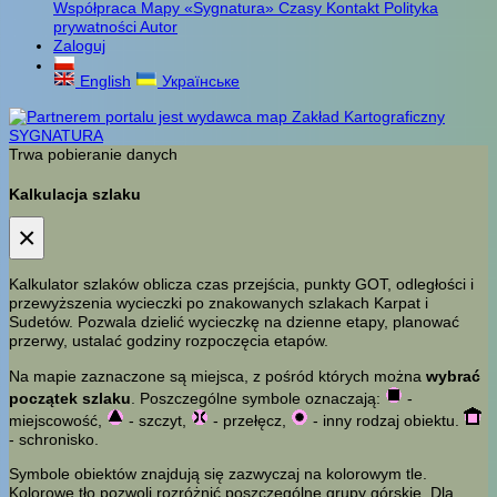
Współpraca
Mapy «Sygnatura»
Czasy
Kontakt
Polityka
prywatności
Autor
Zaloguj
English
Українське
Trwa pobieranie danych
Kalkulacja szlaku
×
Kalkulator szlaków oblicza czas przejścia, punkty GOT, odległości i
przewyższenia wycieczki po znakowanych szlakach Karpat i
Sudetów. Pozwala dzielić wycieczkę na dzienne etapy, planować
przerwy, ustalać godziny rozpoczęcia etapów.
Na mapie zaznaczone są miejsca, z pośród których można
wybrać
początek szlaku
. Poszczególne symbole oznaczają:
-
miejscowość,
- szczyt,
- przełęcz,
- inny rodzaj obiektu.
- schronisko.
Symbole obiektów znajdują się zazwyczaj na kolorowym tle.
Kolorowe tło pozwoli rozróżnić poszczególne grupy górskie. Dla