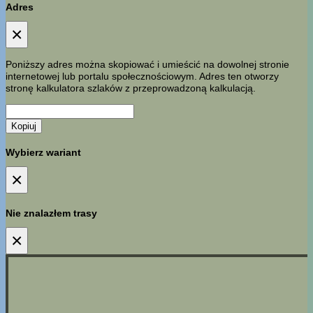
Adres
×
Poniższy adres można skopiować i umieścić na dowolnej stronie
internetowej lub portalu społecznościowym. Adres ten otworzy
stronę kalkulatora szlaków z przeprowadzoną kalkulacją.
Kopiuj
Wybierz wariant
×
Nie znalazłem trasy
×