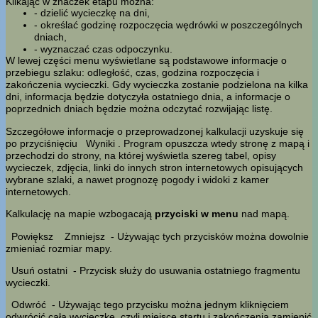
Klikając w znaczek etapu można:
- dzielić wycieczkę na dni,
- określać godzinę rozpoczęcia wędrówki w poszczególnych
dniach,
- wyznaczać czas odpoczynku.
W lewej części menu wyświetlane są podstawowe informacje o
przebiegu szlaku: odległość, czas, godzina rozpoczęcia i
zakończenia wycieczki. Gdy wycieczka zostanie podzielona na kilka
dni, informacja będzie dotyczyła ostatniego dnia, a informacje o
poprzednich dniach będzie można odczytać rozwijając listę.
Szczegółowe informacje o przeprowadzonej kalkulacji uzyskuje się
po przyciśnięciu
Wyniki
. Program opuszcza wtedy stronę z mapą i
przechodzi do strony, na której wyświetla szereg tabel, opisy
wycieczek, zdjęcia, linki do innych stron internetowych opisujących
wybrane szlaki, a nawet prognozę pogody i widoki z kamer
internetowych.
Kalkulację na mapie wzbogacają
przyciski w menu
nad mapą.
Powiększ
Zmniejsz
- Używając tych przycisków można dowolnie
zmieniać rozmiar mapy.
Usuń ostatni
- Przycisk służy do usuwania ostatniego fragmentu
wycieczki.
Odwróć
- Używając tego przycisku można jednym kliknięciem
odwrócić całą wycieczkę, czyli miejsce startu i zakończenia zamienić