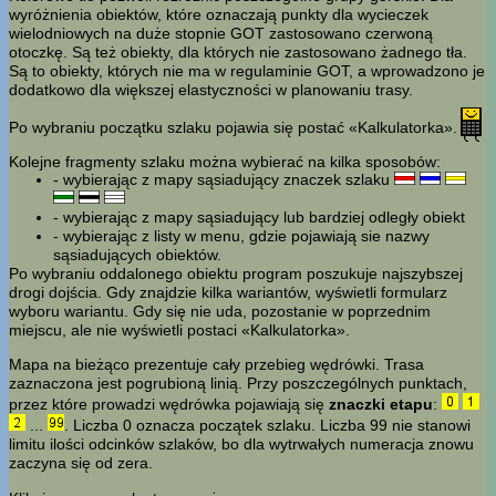
wyróżnienia obiektów, które oznaczają punkty dla wycieczek
wielodniowych na duże stopnie GOT zastosowano czerwoną
otoczkę. Są też obiekty, dla których nie zastosowano żadnego tła.
Są to obiekty, których nie ma w regulaminie GOT, a wprowadzono je
dodatkowo dla większej elastyczności w planowaniu trasy.
Po wybraniu początku szlaku pojawia się postać «Kalkulatorka».
Kolejne fragmenty szlaku można wybierać na kilka sposobów:
- wybierając z mapy sąsiadujący znaczek szlaku
- wybierając z mapy sąsiadujący lub bardziej odległy obiekt
- wybierając z listy w menu, gdzie pojawiają sie nazwy
sąsiadujących obiektów.
Po wybraniu oddalonego obiektu program poszukuje najszybszej
drogi dojścia. Gdy znajdzie kilka wariantów, wyświetli formularz
wyboru wariantu. Gdy się nie uda, pozostanie w poprzednim
miejscu, ale nie wyświetli postaci «Kalkulatorka».
Mapa na bieżąco prezentuje cały przebieg wędrówki. Trasa
zaznaczona jest pogrubioną linią. Przy poszczególnych punktach,
przez które prowadzi wędrówka pojawiają się
znaczki etapu
:
...
. Liczba 0 oznacza początek szlaku. Liczba 99 nie stanowi
limitu ilości odcinków szlaków, bo dla wytrwałych numeracja znowu
zaczyna się od zera.