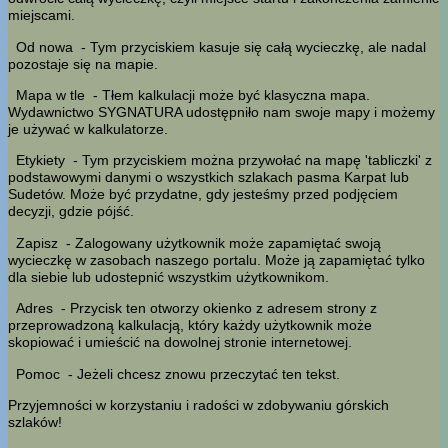
miejscami.
Od nowa
- Tym przyciskiem kasuje się całą wycieczkę, ale nadal
pozostaje się na mapie.
Mapa w tle
- Tłem kalkulacji może być klasyczna mapa.
Wydawnictwo SYGNATURA udostępniło nam swoje mapy i możemy
je używać w kalkulatorze.
Etykiety
- Tym przyciskiem można przywołać na mapę 'tabliczki' z
podstawowymi danymi o wszystkich szlakach pasma Karpat lub
Sudetów. Może być przydatne, gdy jesteśmy przed podjęciem
decyzji, gdzie pójść.
Zapisz
- Zalogowany użytkownik może zapamiętać swoją
wycieczkę w zasobach naszego portalu. Może ją zapamiętać tylko
dla siebie lub udostepnić wszystkim użytkownikom.
Adres
- Przycisk ten otworzy okienko z adresem strony z
przeprowadzoną kalkulacją, który każdy użytkownik może
skopiować i umieścić na dowolnej stronie internetowej.
Pomoc
- Jeżeli chcesz znowu przeczytać ten tekst.
Przyjemności w korzystaniu i radości w zdobywaniu górskich
szlaków!