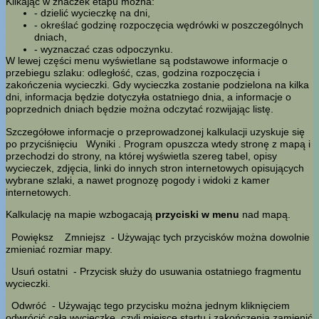
Klikając w znaczek etapu można:
- dzielić wycieczkę na dni,
- określać godzinę rozpoczęcia wędrówki w poszczególnych
dniach,
- wyznaczać czas odpoczynku.
W lewej części menu wyświetlane są podstawowe informacje o
przebiegu szlaku: odległość, czas, godzina rozpoczęcia i
zakończenia wycieczki. Gdy wycieczka zostanie podzielona na kilka
dni, informacja będzie dotyczyła ostatniego dnia, a informacje o
poprzednich dniach będzie można odczytać rozwijając listę.
Szczegółowe informacje o przeprowadzonej kalkulacji uzyskuje się
po przyciśnięciu
Wyniki
. Program opuszcza wtedy stronę z mapą i
przechodzi do strony, na której wyświetla szereg tabel, opisy
wycieczek, zdjęcia, linki do innych stron internetowych opisujących
wybrane szlaki, a nawet prognozę pogody i widoki z kamer
internetowych.
Kalkulację na mapie wzbogacają
przyciski w menu
nad mapą.
Powiększ
Zmniejsz
- Używając tych przycisków można dowolnie
zmieniać rozmiar mapy.
Usuń ostatni
- Przycisk służy do usuwania ostatniego fragmentu
wycieczki.
Odwróć
- Używając tego przycisku można jednym kliknięciem
odwrócić całą wycieczkę, czyli miejsce startu i zakończenia zamienić