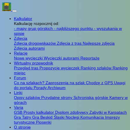
Kalkulator
Kalkulację rozpocznij od:
- mapy grup górskich
- najbliższego punktu
- wyszukania w
spisie
Zdjęcia
Zdjęcia drogowskazów
Zdjęcia z tras
Najlepsze zdjęcia
Zdjęcia autorami
Relacje
Nowe wycieczki
Wycieczki autorami
Reportaże
Wirtualny przewodnik
Przegląd tras
Propozycje wycieczek
Ranking szlaków
Ranking
miejsc
Forum
Co na szlakach?
Zaproszenia na szlak
Chodzę z GPS
Uwagi
do portalu
Porady
Archiwum
Linki
Opisy szlaków
Przydatne strony
Schroniska górskie
Kamery w
górach
Varia
GSB
Prosty kalkulator
Dyplom zdobywcy
Zabytki w Karpatach
Gra Tatry
Gra Beskid Śląski
Noclegi
Komunikacja
Imprezy
turystyczne
Piosenki
O stronie