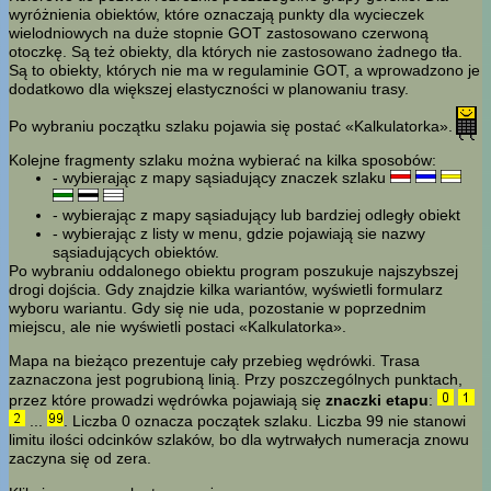
wyróżnienia obiektów, które oznaczają punkty dla wycieczek
wielodniowych na duże stopnie GOT zastosowano czerwoną
otoczkę. Są też obiekty, dla których nie zastosowano żadnego tła.
Są to obiekty, których nie ma w regulaminie GOT, a wprowadzono je
dodatkowo dla większej elastyczności w planowaniu trasy.
Po wybraniu początku szlaku pojawia się postać «Kalkulatorka».
Kolejne fragmenty szlaku można wybierać na kilka sposobów:
- wybierając z mapy sąsiadujący znaczek szlaku
- wybierając z mapy sąsiadujący lub bardziej odległy obiekt
- wybierając z listy w menu, gdzie pojawiają sie nazwy
sąsiadujących obiektów.
Po wybraniu oddalonego obiektu program poszukuje najszybszej
drogi dojścia. Gdy znajdzie kilka wariantów, wyświetli formularz
wyboru wariantu. Gdy się nie uda, pozostanie w poprzednim
miejscu, ale nie wyświetli postaci «Kalkulatorka».
Mapa na bieżąco prezentuje cały przebieg wędrówki. Trasa
zaznaczona jest pogrubioną linią. Przy poszczególnych punktach,
przez które prowadzi wędrówka pojawiają się
znaczki etapu
:
...
. Liczba 0 oznacza początek szlaku. Liczba 99 nie stanowi
limitu ilości odcinków szlaków, bo dla wytrwałych numeracja znowu
zaczyna się od zera.