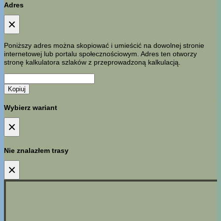
Adres
×
Poniższy adres można skopiować i umieścić na dowolnej stronie
internetowej lub portalu społecznościowym. Adres ten otworzy
stronę kalkulatora szlaków z przeprowadzoną kalkulacją.
Kopiuj
Wybierz wariant
×
Nie znalazłem trasy
×