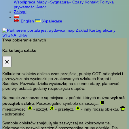
Współpraca
Mapy «Sygnatura»
Czasy
Kontakt
Polityka
prywatności
Autor
Zaloguj
English
Українське
Trwa pobieranie danych
Kalkulacja szlaku
×
Kalkulator szlaków oblicza czas przejścia, punkty GOT, odległości i
przewyższenia wycieczki po znakowanych szlakach Karpat i
Sudetów. Pozwala dzielić wycieczkę na dzienne etapy, planować
przerwy, ustalać godziny rozpoczęcia etapów.
Na mapie zaznaczone są miejsca, z pośród których można
wybrać
początek szlaku
. Poszczególne symbole oznaczają:
-
miejscowość,
- szczyt,
- przełęcz,
- inny rodzaj obiektu.
- schronisko.
Symbole obiektów znajdują się zazwyczaj na kolorowym tle.
Kolorowe tło pozwoli rozróżnić poszczególne grupy górskie. Dla