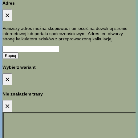
Adres
×
Poniższy adres można skopiować i umieścić na dowolnej stronie
internetowej lub portalu społecznościowym. Adres ten otworzy
stronę kalkulatora szlaków z przeprowadzoną kalkulacją.
Kopiuj
Wybierz wariant
×
Nie znalazłem trasy
×