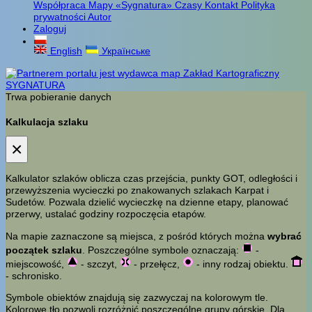
Współpraca
Mapy «Sygnatura»
Czasy
Kontakt
Polityka
prywatności
Autor
Zaloguj
English
Українське
Trwa pobieranie danych
Kalkulacja szlaku
×
Kalkulator szlaków oblicza czas przejścia, punkty GOT, odległości i
przewyższenia wycieczki po znakowanych szlakach Karpat i
Sudetów. Pozwala dzielić wycieczkę na dzienne etapy, planować
przerwy, ustalać godziny rozpoczęcia etapów.
Na mapie zaznaczone są miejsca, z pośród których można
wybrać
początek szlaku
. Poszczególne symbole oznaczają:
-
miejscowość,
- szczyt,
- przełęcz,
- inny rodzaj obiektu.
- schronisko.
Symbole obiektów znajdują się zazwyczaj na kolorowym tle.
Kolorowe tło pozwoli rozróżnić poszczególne grupy górskie. Dla