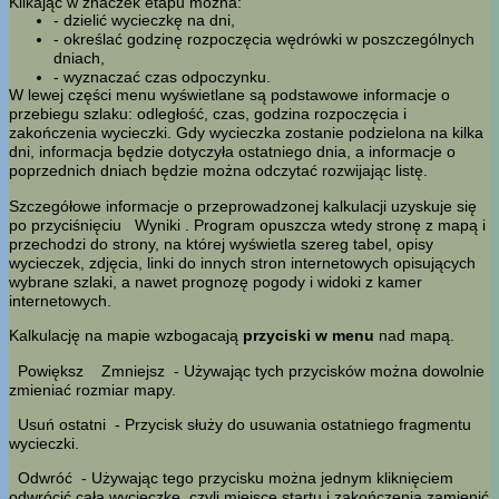
Klikając w znaczek etapu można:
- dzielić wycieczkę na dni,
- określać godzinę rozpoczęcia wędrówki w poszczególnych
dniach,
- wyznaczać czas odpoczynku.
W lewej części menu wyświetlane są podstawowe informacje o
przebiegu szlaku: odległość, czas, godzina rozpoczęcia i
zakończenia wycieczki. Gdy wycieczka zostanie podzielona na kilka
dni, informacja będzie dotyczyła ostatniego dnia, a informacje o
poprzednich dniach będzie można odczytać rozwijając listę.
Szczegółowe informacje o przeprowadzonej kalkulacji uzyskuje się
po przyciśnięciu
Wyniki
. Program opuszcza wtedy stronę z mapą i
przechodzi do strony, na której wyświetla szereg tabel, opisy
wycieczek, zdjęcia, linki do innych stron internetowych opisujących
wybrane szlaki, a nawet prognozę pogody i widoki z kamer
internetowych.
Kalkulację na mapie wzbogacają
przyciski w menu
nad mapą.
Powiększ
Zmniejsz
- Używając tych przycisków można dowolnie
zmieniać rozmiar mapy.
Usuń ostatni
- Przycisk służy do usuwania ostatniego fragmentu
wycieczki.
Odwróć
- Używając tego przycisku można jednym kliknięciem
odwrócić całą wycieczkę, czyli miejsce startu i zakończenia zamienić