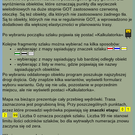
wyróżnienia obiektów, które oznaczają punkty dla wycieczek
wielodniowych na duże stopnie GOT zastosowano czerwoną
otoczkę. Są też obiekty, dla których nie zastosowano żadnego tła.
Są to obiekty, których nie ma w regulaminie GOT, a wprowadzono je
dodatkowo dla większej elastyczności w planowaniu trasy.
Po wybraniu początku szlaku pojawia się postać «Kalkulatorka».
Kolejne fragmenty szlaku można wybierać na kilka sposobów:
- wybierając z mapy sąsiadujący znaczek szlaku
- wybierając z mapy sąsiadujący lub bardziej odległy obiekt
- wybierając z listy w menu, gdzie pojawiają sie nazwy
sąsiadujących obiektów.
Po wybraniu oddalonego obiektu program poszukuje najszybszej
drogi dojścia. Gdy znajdzie kilka wariantów, wyświetli formularz
wyboru wariantu. Gdy się nie uda, pozostanie w poprzednim
miejscu, ale nie wyświetli postaci «Kalkulatorka».
Mapa na bieżąco prezentuje cały przebieg wędrówki. Trasa
zaznaczona jest pogrubioną linią. Przy poszczególnych punktach,
przez które prowadzi wędrówka pojawiają się
znaczki etapu
:
...
. Liczba 0 oznacza początek szlaku. Liczba 99 nie stanowi
limitu ilości odcinków szlaków, bo dla wytrwałych numeracja znowu
zaczyna się od zera.