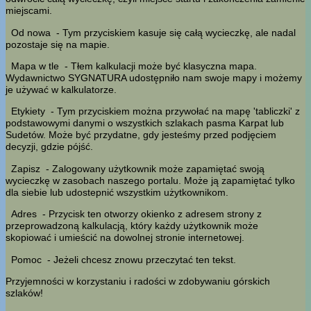
miejscami.
Od nowa
- Tym przyciskiem kasuje się całą wycieczkę, ale nadal
pozostaje się na mapie.
Mapa w tle
- Tłem kalkulacji może być klasyczna mapa.
Wydawnictwo SYGNATURA udostępniło nam swoje mapy i możemy
je używać w kalkulatorze.
Etykiety
- Tym przyciskiem można przywołać na mapę 'tabliczki' z
podstawowymi danymi o wszystkich szlakach pasma Karpat lub
Sudetów. Może być przydatne, gdy jesteśmy przed podjęciem
decyzji, gdzie pójść.
Zapisz
- Zalogowany użytkownik może zapamiętać swoją
wycieczkę w zasobach naszego portalu. Może ją zapamiętać tylko
dla siebie lub udostepnić wszystkim użytkownikom.
Adres
- Przycisk ten otworzy okienko z adresem strony z
przeprowadzoną kalkulacją, który każdy użytkownik może
skopiować i umieścić na dowolnej stronie internetowej.
Pomoc
- Jeżeli chcesz znowu przeczytać ten tekst.
Przyjemności w korzystaniu i radości w zdobywaniu górskich
szlaków!