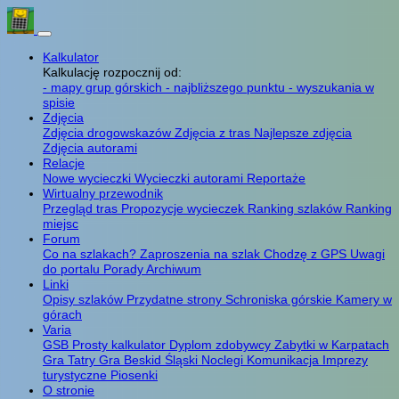
Kalkulator
Kalkulację rozpocznij od:
- mapy grup górskich
- najbliższego punktu
- wyszukania w
spisie
Zdjęcia
Zdjęcia drogowskazów
Zdjęcia z tras
Najlepsze zdjęcia
Zdjęcia autorami
Relacje
Nowe wycieczki
Wycieczki autorami
Reportaże
Wirtualny przewodnik
Przegląd tras
Propozycje wycieczek
Ranking szlaków
Ranking
miejsc
Forum
Co na szlakach?
Zaproszenia na szlak
Chodzę z GPS
Uwagi
do portalu
Porady
Archiwum
Linki
Opisy szlaków
Przydatne strony
Schroniska górskie
Kamery w
górach
Varia
GSB
Prosty kalkulator
Dyplom zdobywcy
Zabytki w Karpatach
Gra Tatry
Gra Beskid Śląski
Noclegi
Komunikacja
Imprezy
turystyczne
Piosenki
O stronie