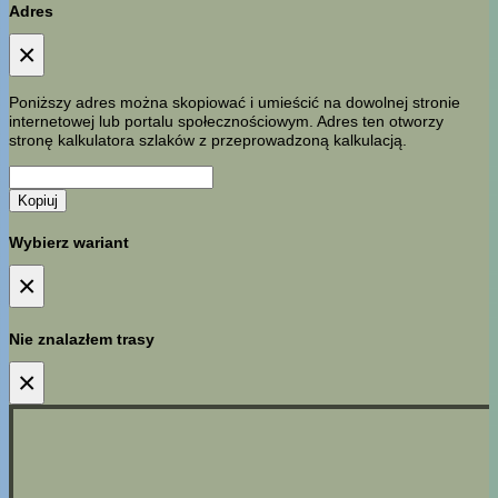
Adres
×
Poniższy adres można skopiować i umieścić na dowolnej stronie
internetowej lub portalu społecznościowym. Adres ten otworzy
stronę kalkulatora szlaków z przeprowadzoną kalkulacją.
Kopiuj
Wybierz wariant
×
Nie znalazłem trasy
×