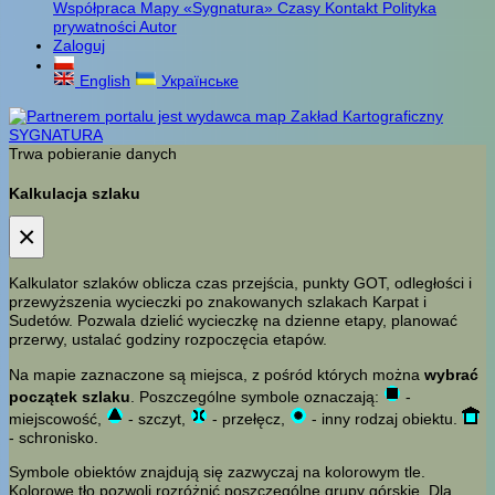
Współpraca
Mapy «Sygnatura»
Czasy
Kontakt
Polityka
prywatności
Autor
Zaloguj
English
Українське
Trwa pobieranie danych
Kalkulacja szlaku
×
Kalkulator szlaków oblicza czas przejścia, punkty GOT, odległości i
przewyższenia wycieczki po znakowanych szlakach Karpat i
Sudetów. Pozwala dzielić wycieczkę na dzienne etapy, planować
przerwy, ustalać godziny rozpoczęcia etapów.
Na mapie zaznaczone są miejsca, z pośród których można
wybrać
początek szlaku
. Poszczególne symbole oznaczają:
-
miejscowość,
- szczyt,
- przełęcz,
- inny rodzaj obiektu.
- schronisko.
Symbole obiektów znajdują się zazwyczaj na kolorowym tle.
Kolorowe tło pozwoli rozróżnić poszczególne grupy górskie. Dla