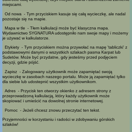
miejscami.
Od nowa
- Tym przyciskiem kasuje się całą wycieczkę, ale nadal
pozostaje się na mapie.
Mapa w tle
- Tłem kalkulacji może być klasyczna mapa.
Wydawnictwo SYGNATURA udostępniło nam swoje mapy i możemy
je używać w kalkulatorze.
Etykiety
- Tym przyciskiem można przywołać na mapę 'tabliczki' z
podstawowymi danymi o wszystkich szlakach pasma Karpat lub
Sudetów. Może być przydatne, gdy jesteśmy przed podjęciem
decyzji, gdzie pójść.
Zapisz
- Zalogowany użytkownik może zapamiętać swoją
wycieczkę w zasobach naszego portalu. Może ją zapamiętać tylko
dla siebie lub udostepnić wszystkim użytkownikom.
Adres
- Przycisk ten otworzy okienko z adresem strony z
przeprowadzoną kalkulacją, który każdy użytkownik może
skopiować i umieścić na dowolnej stronie internetowej.
Pomoc
- Jeżeli chcesz znowu przeczytać ten tekst.
Przyjemności w korzystaniu i radości w zdobywaniu górskich
szlaków!