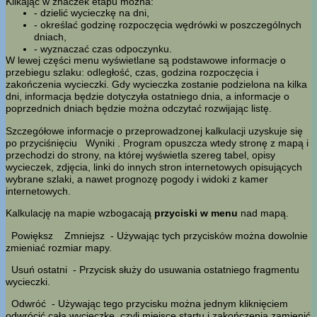
Klikając w znaczek etapu można:
- dzielić wycieczkę na dni,
- określać godzinę rozpoczęcia wędrówki w poszczególnych
dniach,
- wyznaczać czas odpoczynku.
W lewej części menu wyświetlane są podstawowe informacje o
przebiegu szlaku: odległość, czas, godzina rozpoczęcia i
zakończenia wycieczki. Gdy wycieczka zostanie podzielona na kilka
dni, informacja będzie dotyczyła ostatniego dnia, a informacje o
poprzednich dniach będzie można odczytać rozwijając listę.
Szczegółowe informacje o przeprowadzonej kalkulacji uzyskuje się
po przyciśnięciu
Wyniki
. Program opuszcza wtedy stronę z mapą i
przechodzi do strony, na której wyświetla szereg tabel, opisy
wycieczek, zdjęcia, linki do innych stron internetowych opisujących
wybrane szlaki, a nawet prognozę pogody i widoki z kamer
internetowych.
Kalkulację na mapie wzbogacają
przyciski w menu
nad mapą.
Powiększ
Zmniejsz
- Używając tych przycisków można dowolnie
zmieniać rozmiar mapy.
Usuń ostatni
- Przycisk służy do usuwania ostatniego fragmentu
wycieczki.
Odwróć
- Używając tego przycisku można jednym kliknięciem
odwrócić całą wycieczkę, czyli miejsce startu i zakończenia zamienić