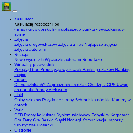
Kalkulator
Kalkulację rozpocznij od:
- mapy grup górskich
- najbliższego punktu
- wyszukania w
spisie
Zdjęcia
Zdjęcia drogowskazów
Zdjęcia z tras
Najlepsze zdjęcia
Zdjęcia autorami
Relacje
Nowe wycieczki
Wycieczki autorami
Reportaże
Wirtualny przewodnik
Przegląd tras
Propozycje wycieczek
Ranking szlaków
Ranking
miejsc
Forum
Co na szlakach?
Zaproszenia na szlak
Chodzę z GPS
Uwagi
do portalu
Porady
Archiwum
Linki
Opisy szlaków
Przydatne strony
Schroniska górskie
Kamery w
górach
Varia
GSB
Prosty kalkulator
Dyplom zdobywcy
Zabytki w Karpatach
Gra Tatry
Gra Beskid Śląski
Noclegi
Komunikacja
Imprezy
turystyczne
Piosenki
O stronie