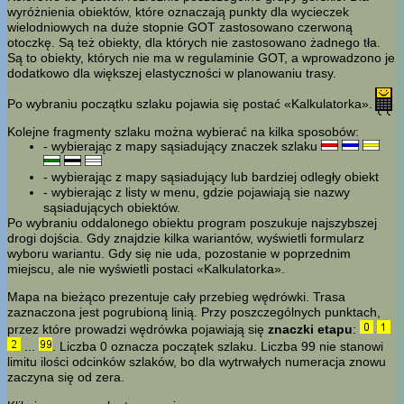
wyróżnienia obiektów, które oznaczają punkty dla wycieczek
wielodniowych na duże stopnie GOT zastosowano czerwoną
otoczkę. Są też obiekty, dla których nie zastosowano żadnego tła.
Są to obiekty, których nie ma w regulaminie GOT, a wprowadzono je
dodatkowo dla większej elastyczności w planowaniu trasy.
Po wybraniu początku szlaku pojawia się postać «Kalkulatorka».
Kolejne fragmenty szlaku można wybierać na kilka sposobów:
- wybierając z mapy sąsiadujący znaczek szlaku
- wybierając z mapy sąsiadujący lub bardziej odległy obiekt
- wybierając z listy w menu, gdzie pojawiają sie nazwy
sąsiadujących obiektów.
Po wybraniu oddalonego obiektu program poszukuje najszybszej
drogi dojścia. Gdy znajdzie kilka wariantów, wyświetli formularz
wyboru wariantu. Gdy się nie uda, pozostanie w poprzednim
miejscu, ale nie wyświetli postaci «Kalkulatorka».
Mapa na bieżąco prezentuje cały przebieg wędrówki. Trasa
zaznaczona jest pogrubioną linią. Przy poszczególnych punktach,
przez które prowadzi wędrówka pojawiają się
znaczki etapu
:
...
. Liczba 0 oznacza początek szlaku. Liczba 99 nie stanowi
limitu ilości odcinków szlaków, bo dla wytrwałych numeracja znowu
zaczyna się od zera.