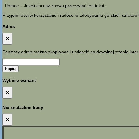
Pomoc
- Jeżeli chcesz znowu przeczytać ten tekst.
Przyjemności w korzystaniu i radości w zdobywaniu górskich szlaków!
Adres
×
Poniższy adres można skopiować i umieścić na dowolnej stronie inter
Kopiuj
Wybierz wariant
×
Nie znalazłem trasy
×