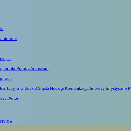
ie
 autorami
miejsc
o portalu
Porady
Archiwum
górach
ra Tatry
Gra Beskid Śląski
Noclegi
Komunikacja
Imprezy turystyczne
P
ności
Autor