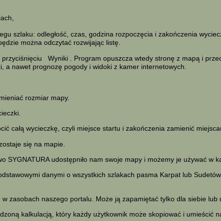
iach,
u szlaku: odległość, czas, godzina rozpoczęcia i zakończenia wycieczk
będzie można odczytać rozwijając listę.
 przyciśnięciu
Wyniki
. Program opuszcza wtedy stronę z mapą i przech
aki, a nawet prognozę pogody i widoki z kamer internetowych.
mieniać rozmiar mapy.
ieczki.
ć całą wycieczkę, czyli miejsce startu i zakończenia zamienić miejsca
zostaje się na mapie.
two SYGNATURA udostępniło nam swoje mapy i możemy je używać w kal
podstawowymi danymi o wszystkich szlakach pasma Karpat lub Sudetów.
 zasobach naszego portalu. Może ją zapamiętać tylko dla siebie lub
zoną kalkulacją, który każdy użytkownik może skopiować i umieścić na