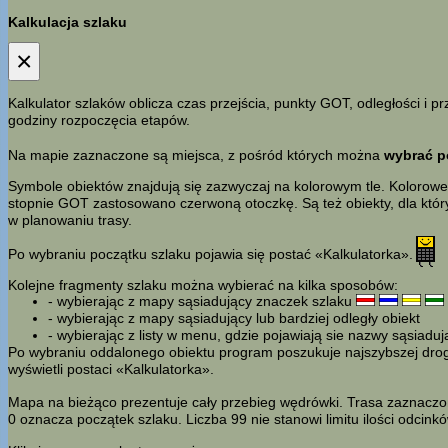
Kalkulacja szlaku
×
Kalkulator szlaków oblicza czas przejścia, punkty GOT, odległości i
godziny rozpoczęcia etapów.
Na mapie zaznaczone są miejsca, z pośród których można
wybrać p
Symbole obiektów znajdują się zazwyczaj na kolorowym tle. Kolorowe 
stopnie GOT zastosowano czerwoną otoczkę. Są też obiekty, dla któr
w planowaniu trasy.
Po wybraniu początku szlaku pojawia się postać «Kalkulatorka».
Kolejne fragmenty szlaku można wybierać na kilka sposobów:
- wybierając z mapy sąsiadujący znaczek szlaku
- wybierając z mapy sąsiadujący lub bardziej odległy obiekt
- wybierając z listy w menu, gdzie pojawiają sie nazwy sąsiadu
Po wybraniu oddalonego obiektu program poszukuje najszybszej drogi 
wyświetli postaci «Kalkulatorka».
Mapa na bieżąco prezentuje cały przebieg wędrówki. Trasa zaznaczon
0 oznacza początek szlaku. Liczba 99 nie stanowi limitu ilości odcin