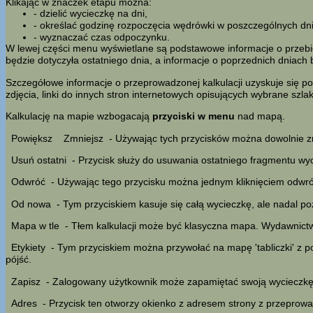
Klikając w znaczek etapu można:
- dzielić wycieczkę na dni,
- określać godzinę rozpoczęcia wędrówki w poszczególnych dn
- wyznaczać czas odpoczynku.
W lewej części menu wyświetlane są podstawowe informacje o przebieg
będzie dotyczyła ostatniego dnia, a informacje o poprzednich dniach 
Szczegółowe informacje o przeprowadzonej kalkulacji uzyskuje się po
zdjęcia, linki do innych stron internetowych opisujących wybrane szl
Kalkulację na mapie wzbogacają
przyciski w menu
nad mapą.
Powiększ
Zmniejsz
- Używając tych przycisków można dowolnie z
Usuń ostatni
- Przycisk służy do usuwania ostatniego fragmentu wyc
Odwróć
- Używając tego przycisku można jednym kliknięciem odwróci
Od nowa
- Tym przyciskiem kasuje się całą wycieczkę, ale nadal po
Mapa w tle
- Tłem kalkulacji może być klasyczna mapa. Wydawnic
Etykiety
- Tym przyciskiem można przywołać na mapę 'tabliczki' z 
pójść.
Zapisz
- Zalogowany użytkownik może zapamiętać swoją wycieczkę w
Adres
- Przycisk ten otworzy okienko z adresem strony z przeprowad