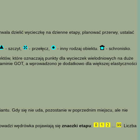
zwala dzielić wycieczkę na dzienne etapy, planować przerwy, ustalać
- szczyt,
- przełęcz,
- inny rodzaj obiektu.
- schronisko.
iektów, które oznaczają punkty dla wycieczek wielodniowych na duże
ulaminie GOT, a wprowadzono je dodatkowo dla większej elastyczności
iantu. Gdy się nie uda, pozostanie w poprzednim miejscu, ale nie
rowadzi wędrówka pojawiają się
znaczki etapu
:
...
. Liczba