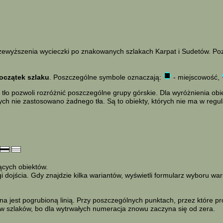
 przewyższenia wycieczki po znakowanych szlakach Karpat i Sudetów. Po
oczątek szlaku
. Poszczególne symbole oznaczają:
- miejscowość,
tło pozwoli rozróżnić poszczególne grupy górskie. Dla wyróżnienia ob
ych nie zastosowano żadnego tła. Są to obiekty, których nie ma w reg
jących obiektów.
dojścia. Gdy znajdzie kilka wariantów, wyświetli formularz wyboru war
a jest pogrubioną linią. Przy poszczególnych punktach, przez które p
ków szlaków, bo dla wytrwałych numeracja znowu zaczyna się od zera.