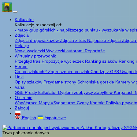
Kalkulator
Kalkulację rozpocznij od:
- mapy grup górskich
- najbliższego punktu
- wyszukania w spis
Zdjęcia
Zdjęcia drogowskazów
Zdjęcia z tras
Najlepsze zdjęcia
Zdjęcia
Relacje
Nowe wycieczki
Wycieczki autorami
Reportaże
Wirtualny przewodnik
Przegląd tras
Propozycje wycieczek
Ranking szlaków
Ranking 
Forum
Co na szlakach?
Zaproszenia na szlak
Chodzę z GPS
Uwagi d
Linki
Opisy szlaków
Przydatne strony
Schroniska górskie
Kamery w 
Varia
GSB
Prosty kalkulator
Dyplom zdobywcy
Zabytki w Karpatach
G
O stronie
Współpraca
Mapy «Sygnatura»
Czasy
Kontakt
Polityka prywat
Zaloguj
English
Українське
Trwa pobieranie danych