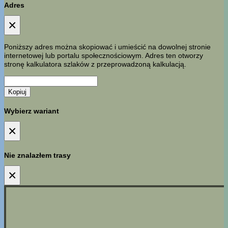
Adres
×
Poniższy adres można skopiować i umieścić na dowolnej stronie
internetowej lub portalu społecznościowym. Adres ten otworzy
stronę kalkulatora szlaków z przeprowadzoną kalkulacją.
Kopiuj
Wybierz wariant
×
Nie znalazłem trasy
×