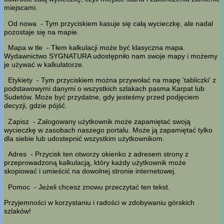
miejscami.
Od nowa
- Tym przyciskiem kasuje się całą wycieczkę, ale nadal
pozostaje się na mapie.
Mapa w tle
- Tłem kalkulacji może być klasyczna mapa.
Wydawnictwo SYGNATURA udostępniło nam swoje mapy i możemy
je używać w kalkulatorze.
Etykiety
- Tym przyciskiem można przywołać na mapę 'tabliczki' z
podstawowymi danymi o wszystkich szlakach pasma Karpat lub
Sudetów. Może być przydatne, gdy jesteśmy przed podjęciem
decyzji, gdzie pójść.
Zapisz
- Zalogowany użytkownik może zapamiętać swoją
wycieczkę w zasobach naszego portalu. Może ją zapamiętać tylko
dla siebie lub udostepnić wszystkim użytkownikom.
Adres
- Przycisk ten otworzy okienko z adresem strony z
przeprowadzoną kalkulacją, który każdy użytkownik może
skopiować i umieścić na dowolnej stronie internetowej.
Pomoc
- Jeżeli chcesz znowu przeczytać ten tekst.
Przyjemności w korzystaniu i radości w zdobywaniu górskich
szlaków!