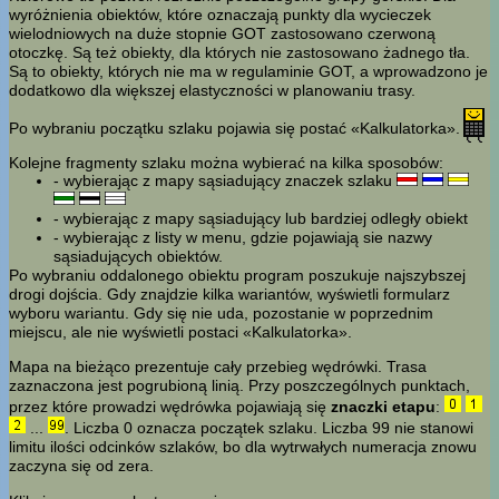
wyróżnienia obiektów, które oznaczają punkty dla wycieczek
wielodniowych na duże stopnie GOT zastosowano czerwoną
otoczkę. Są też obiekty, dla których nie zastosowano żadnego tła.
Są to obiekty, których nie ma w regulaminie GOT, a wprowadzono je
dodatkowo dla większej elastyczności w planowaniu trasy.
Po wybraniu początku szlaku pojawia się postać «Kalkulatorka».
Kolejne fragmenty szlaku można wybierać na kilka sposobów:
- wybierając z mapy sąsiadujący znaczek szlaku
- wybierając z mapy sąsiadujący lub bardziej odległy obiekt
- wybierając z listy w menu, gdzie pojawiają sie nazwy
sąsiadujących obiektów.
Po wybraniu oddalonego obiektu program poszukuje najszybszej
drogi dojścia. Gdy znajdzie kilka wariantów, wyświetli formularz
wyboru wariantu. Gdy się nie uda, pozostanie w poprzednim
miejscu, ale nie wyświetli postaci «Kalkulatorka».
Mapa na bieżąco prezentuje cały przebieg wędrówki. Trasa
zaznaczona jest pogrubioną linią. Przy poszczególnych punktach,
przez które prowadzi wędrówka pojawiają się
znaczki etapu
:
...
. Liczba 0 oznacza początek szlaku. Liczba 99 nie stanowi
limitu ilości odcinków szlaków, bo dla wytrwałych numeracja znowu
zaczyna się od zera.