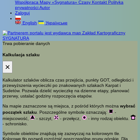
Współpraca
Mapy «Sygnatura»
Czasy
Kontakt
Polityka
prywatności
Autor
Zaloguj
English
Українське
Trwa pobieranie danych
Kalkulacja szlaku
×
Kalkulator szlaków oblicza czas przejścia, punkty GOT, odległości i
przewyższenia wycieczki po znakowanych szlakach Karpat i
Sudetów. Pozwala dzielić wycieczkę na dzienne etapy, planować
przerwy, ustalać godziny rozpoczęcia etapów.
Na mapie zaznaczone są miejsca, z pośród których można
wybrać
początek szlaku
. Poszczególne symbole oznaczają:
-
miejscowość,
- szczyt,
- przełęcz,
- inny rodzaj obiektu.
- schronisko.
Symbole obiektów znajdują się zazwyczaj na kolorowym tle.
Kolorowe tło pozwoli rozróżnić poszczególne grupy górskie. Dla