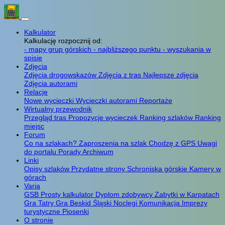
Kalkulator
Kalkulację rozpocznij od:
- mapy grup górskich
- najbliższego punktu
- wyszukania w
spisie
Zdjęcia
Zdjęcia drogowskazów
Zdjęcia z tras
Najlepsze zdjęcia
Zdjęcia autorami
Relacje
Nowe wycieczki
Wycieczki autorami
Reportaże
Wirtualny przewodnik
Przegląd tras
Propozycje wycieczek
Ranking szlaków
Ranking
miejsc
Forum
Co na szlakach?
Zaproszenia na szlak
Chodzę z GPS
Uwagi
do portalu
Porady
Archiwum
Linki
Opisy szlaków
Przydatne strony
Schroniska górskie
Kamery w
górach
Varia
GSB
Prosty kalkulator
Dyplom zdobywcy
Zabytki w Karpatach
Gra Tatry
Gra Beskid Śląski
Noclegi
Komunikacja
Imprezy
turystyczne
Piosenki
O stronie