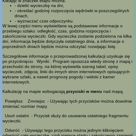
Klikając w znaczek etapu można:
- dzielić wycieczkę na dni,
- określać godzinę rozpoczęcia wędrówki w poszczególnych
dniach,
- wyznaczać czas odpoczynku.
W lewej części menu wyświetlane są podstawowe informacje o
przebiegu szlaku: odległość, czas, godzina rozpoczęcia i
zakończenia wycieczki. Gdy wycieczka zostanie podzielona na kilka
dni, informacja będzie dotyczyła ostatniego dnia, a informacje o
poprzednich dniach będzie można odczytać rozwijając listę.
Szczegółowe informacje o przeprowadzonej kalkulacji uzyskuje się
po przyciśnięciu
Wyniki
. Program opuszcza wtedy stronę z mapą i
przechodzi do strony, na której wyświetla szereg tabel, opisy
wycieczek, zdjęcia, linki do innych stron internetowych opisujących
wybrane szlaki, a nawet prognozę pogody i widoki z kamer
internetowych.
Kalkulację na mapie wzbogacają
przyciski w menu
nad mapą.
Powiększ
Zmniejsz
- Używając tych przycisków można dowolnie
zmieniać rozmiar mapy.
Usuń ostatni
- Przycisk służy do usuwania ostatniego fragmentu
wycieczki.
Odwróć
- Używając tego przycisku można jednym kliknięciem
odwrócić całą wycieczkę, czyli miejsce startu i zakończenia zamienić