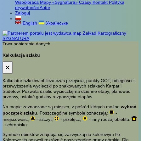
Współpraca
Mapy «Sygnatura»
Czasy
Kontakt
Polityka
prywatności
Autor
Zaloguj
English
Українське
Trwa pobieranie danych
Kalkulacja szlaku
×
Kalkulator szlaków oblicza czas przejścia, punkty GOT, odległości i
przewyższenia wycieczki po znakowanych szlakach Karpat i
Sudetów. Pozwala dzielić wycieczkę na dzienne etapy, planować
przerwy, ustalać godziny rozpoczęcia etapów.
Na mapie zaznaczone są miejsca, z pośród których można
wybrać
początek szlaku
. Poszczególne symbole oznaczają:
-
miejscowość,
- szczyt,
- przełęcz,
- inny rodzaj obiektu.
- schronisko.
Symbole obiektów znajdują się zazwyczaj na kolorowym tle.
Kolorowe tło pozwoli rozróżnić poszczególne grupy górskie. Dla