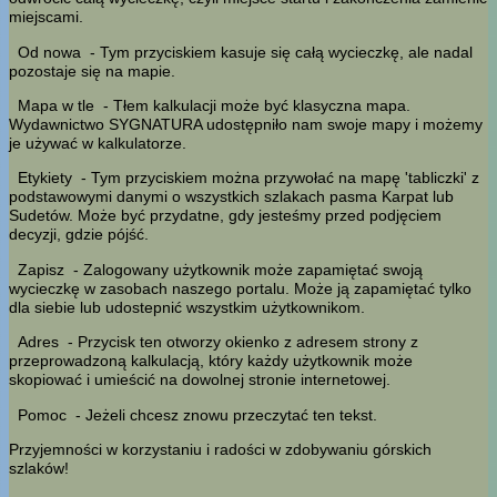
miejscami.
Od nowa
- Tym przyciskiem kasuje się całą wycieczkę, ale nadal
pozostaje się na mapie.
Mapa w tle
- Tłem kalkulacji może być klasyczna mapa.
Wydawnictwo SYGNATURA udostępniło nam swoje mapy i możemy
je używać w kalkulatorze.
Etykiety
- Tym przyciskiem można przywołać na mapę 'tabliczki' z
podstawowymi danymi o wszystkich szlakach pasma Karpat lub
Sudetów. Może być przydatne, gdy jesteśmy przed podjęciem
decyzji, gdzie pójść.
Zapisz
- Zalogowany użytkownik może zapamiętać swoją
wycieczkę w zasobach naszego portalu. Może ją zapamiętać tylko
dla siebie lub udostepnić wszystkim użytkownikom.
Adres
- Przycisk ten otworzy okienko z adresem strony z
przeprowadzoną kalkulacją, który każdy użytkownik może
skopiować i umieścić na dowolnej stronie internetowej.
Pomoc
- Jeżeli chcesz znowu przeczytać ten tekst.
Przyjemności w korzystaniu i radości w zdobywaniu górskich
szlaków!