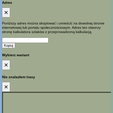
Adres
×
Poniższy adres można skopiować i umieścić na dowolnej stronie
internetowej lub portalu społecznościowym. Adres ten otworzy
stronę kalkulatora szlaków z przeprowadzoną kalkulacją.
Kopiuj
Wybierz wariant
×
Nie znalazłem trasy
×