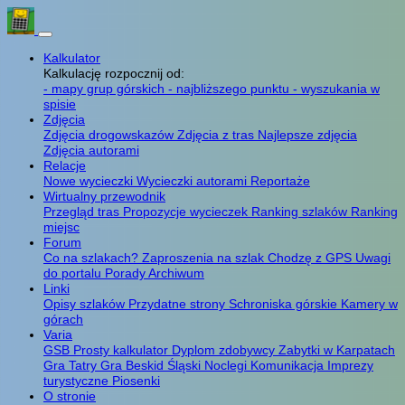
Kalkulator
Kalkulację rozpocznij od:
- mapy grup górskich
- najbliższego punktu
- wyszukania w
spisie
Zdjęcia
Zdjęcia drogowskazów
Zdjęcia z tras
Najlepsze zdjęcia
Zdjęcia autorami
Relacje
Nowe wycieczki
Wycieczki autorami
Reportaże
Wirtualny przewodnik
Przegląd tras
Propozycje wycieczek
Ranking szlaków
Ranking
miejsc
Forum
Co na szlakach?
Zaproszenia na szlak
Chodzę z GPS
Uwagi
do portalu
Porady
Archiwum
Linki
Opisy szlaków
Przydatne strony
Schroniska górskie
Kamery w
górach
Varia
GSB
Prosty kalkulator
Dyplom zdobywcy
Zabytki w Karpatach
Gra Tatry
Gra Beskid Śląski
Noclegi
Komunikacja
Imprezy
turystyczne
Piosenki
O stronie