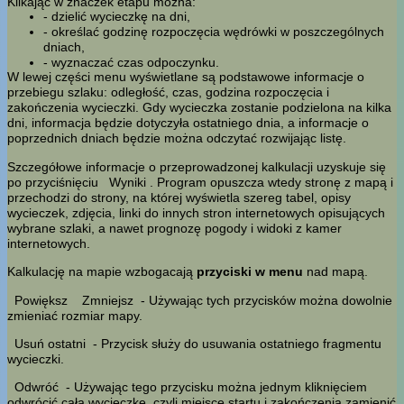
Klikając w znaczek etapu można:
- dzielić wycieczkę na dni,
- określać godzinę rozpoczęcia wędrówki w poszczególnych
dniach,
- wyznaczać czas odpoczynku.
W lewej części menu wyświetlane są podstawowe informacje o
przebiegu szlaku: odległość, czas, godzina rozpoczęcia i
zakończenia wycieczki. Gdy wycieczka zostanie podzielona na kilka
dni, informacja będzie dotyczyła ostatniego dnia, a informacje o
poprzednich dniach będzie można odczytać rozwijając listę.
Szczegółowe informacje o przeprowadzonej kalkulacji uzyskuje się
po przyciśnięciu
Wyniki
. Program opuszcza wtedy stronę z mapą i
przechodzi do strony, na której wyświetla szereg tabel, opisy
wycieczek, zdjęcia, linki do innych stron internetowych opisujących
wybrane szlaki, a nawet prognozę pogody i widoki z kamer
internetowych.
Kalkulację na mapie wzbogacają
przyciski w menu
nad mapą.
Powiększ
Zmniejsz
- Używając tych przycisków można dowolnie
zmieniać rozmiar mapy.
Usuń ostatni
- Przycisk służy do usuwania ostatniego fragmentu
wycieczki.
Odwróć
- Używając tego przycisku można jednym kliknięciem
odwrócić całą wycieczkę, czyli miejsce startu i zakończenia zamienić