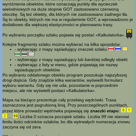
wyróżnienia obiektów, które oznaczają punkty dla wycieczek
wielodniowych na duże stopnie GOT zastosowano czerwoną
otoczkę. Są też obiekty, dla których nie zastosowano żadnego tła.
Są to obiekty, których nie ma w regulaminie GOT, a wprowadzono je
dodatkowo dla większej elastyczności w planowaniu trasy.
Po wybraniu początku szlaku pojawia się postać «Kalkulatorka».
Kolejne fragmenty szlaku można wybierać na kilka sposobów:
- wybierając z mapy sąsiadujący znaczek szlaku
- wybierając z mapy sąsiadujący lub bardziej odległy obiekt
- wybierając z listy w menu, gdzie pojawiają sie nazwy
sąsiadujących obiektów.
Po wybraniu oddalonego obiektu program poszukuje najszybszej
drogi dojścia. Gdy znajdzie kilka wariantów, wyświetli formularz
wyboru wariantu. Gdy się nie uda, pozostanie w poprzednim
miejscu, ale nie wyświetli postaci «Kalkulatorka».
Mapa na bieżąco prezentuje cały przebieg wędrówki. Trasa
zaznaczona jest pogrubioną linią. Przy poszczególnych punktach,
przez które prowadzi wędrówka pojawiają się
znaczki etapu
:
...
. Liczba 0 oznacza początek szlaku. Liczba 99 nie stanowi
limitu ilości odcinków szlaków, bo dla wytrwałych numeracja znowu
zaczyna się od zera.