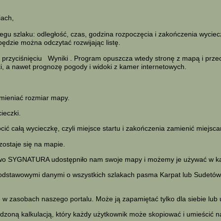
iach,
u szlaku: odległość, czas, godzina rozpoczęcia i zakończenia wycieczk
będzie można odczytać rozwijając listę.
 przyciśnięciu
Wyniki
. Program opuszcza wtedy stronę z mapą i przech
aki, a nawet prognozę pogody i widoki z kamer internetowych.
mieniać rozmiar mapy.
ieczki.
ć całą wycieczkę, czyli miejsce startu i zakończenia zamienić miejsca
zostaje się na mapie.
two SYGNATURA udostępniło nam swoje mapy i możemy je używać w kal
podstawowymi danymi o wszystkich szlakach pasma Karpat lub Sudetów.
 zasobach naszego portalu. Może ją zapamiętać tylko dla siebie lub
zoną kalkulacją, który każdy użytkownik może skopiować i umieścić na