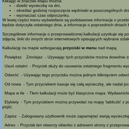
Klikając w znaczek etapu można:
- dzielić wycieczkę na dni,
- określać godzinę rozpoczęcia wędrówki w poszczególnych dn
- wyznaczać czas odpoczynku.
W lewej części menu wyświetlane są podstawowe informacje o przebieg
będzie dotyczyła ostatniego dnia, a informacje o poprzednich dniach 
Szczegółowe informacje o przeprowadzonej kalkulacji uzyskuje się po
zdjęcia, linki do innych stron internetowych opisujących wybrane szl
Kalkulację na mapie wzbogacają
przyciski w menu
nad mapą.
Powiększ
Zmniejsz
- Używając tych przycisków można dowolnie z
Usuń ostatni
- Przycisk służy do usuwania ostatniego fragmentu wyc
Odwróć
- Używając tego przycisku można jednym kliknięciem odwróci
Od nowa
- Tym przyciskiem kasuje się całą wycieczkę, ale nadal po
Mapa w tle
- Tłem kalkulacji może być klasyczna mapa. Wydawnic
Etykiety
- Tym przyciskiem można przywołać na mapę 'tabliczki' z 
pójść.
Zapisz
- Zalogowany użytkownik może zapamiętać swoją wycieczkę w
Adres
- Przycisk ten otworzy okienko z adresem strony z przeprowad