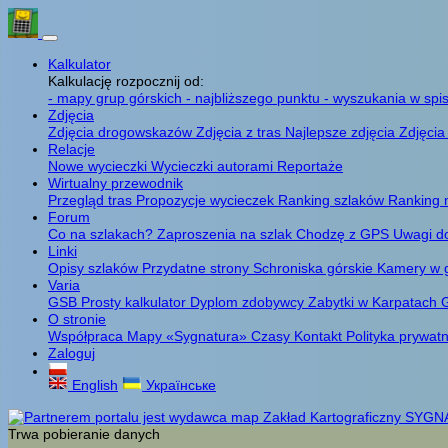
Kalkulator
Kalkulację rozpocznij od:
- mapy grup górskich
- najbliższego punktu
- wyszukania w spis
Zdjęcia
Zdjęcia drogowskazów
Zdjęcia z tras
Najlepsze zdjęcia
Zdjęcia
Relacje
Nowe wycieczki
Wycieczki autorami
Reportaże
Wirtualny przewodnik
Przegląd tras
Propozycje wycieczek
Ranking szlaków
Ranking 
Forum
Co na szlakach?
Zaproszenia na szlak
Chodzę z GPS
Uwagi d
Linki
Opisy szlaków
Przydatne strony
Schroniska górskie
Kamery w 
Varia
GSB
Prosty kalkulator
Dyplom zdobywcy
Zabytki w Karpatach
G
O stronie
Współpraca
Mapy «Sygnatura»
Czasy
Kontakt
Polityka prywat
Zaloguj
English
Українське
Trwa pobieranie danych