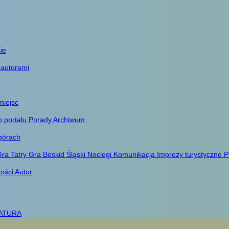
ie
 autorami
miejsc
o portalu
Porady
Archiwum
górach
ra Tatry
Gra Beskid Śląski
Noclegi
Komunikacja
Imprezy turystyczne
P
ności
Autor