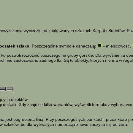
 przewyższenia wycieczki po znakowanych szlakach Karpat i Sudetów. Po
oczątek szlaku
. Poszczególne symbole oznaczają:
- miejscowość,
tło pozwoli rozróżnić poszczególne grupy górskie. Dla wyróżnienia ob
ych nie zastosowano żadnego tła. Są to obiekty, których nie ma w reg
jących obiektów.
dojścia. Gdy znajdzie kilka wariantów, wyświetli formularz wyboru war
a jest pogrubioną linią. Przy poszczególnych punktach, przez które p
ków szlaków, bo dla wytrwałych numeracja znowu zaczyna się od zera.