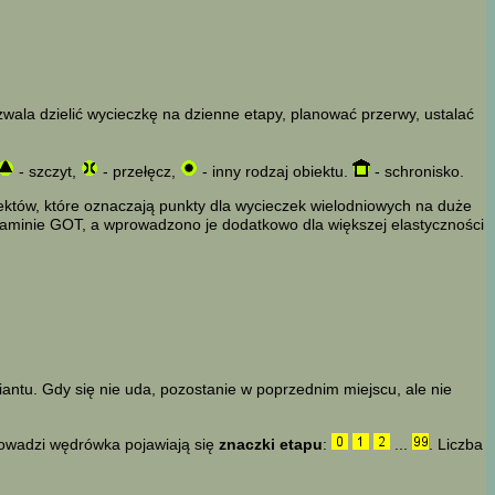
zwala dzielić wycieczkę na dzienne etapy, planować przerwy, ustalać
- szczyt,
- przełęcz,
- inny rodzaj obiektu.
- schronisko.
iektów, które oznaczają punkty dla wycieczek wielodniowych na duże
ulaminie GOT, a wprowadzono je dodatkowo dla większej elastyczności
iantu. Gdy się nie uda, pozostanie w poprzednim miejscu, ale nie
rowadzi wędrówka pojawiają się
znaczki etapu
:
...
. Liczba