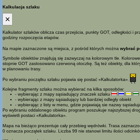
Kalkulacja szlaku
×
Kalkulator szlaków oblicza czas przejścia, punkty GOT, odległości i
godziny rozpoczęcia etapów.
Na mapie zaznaczone są miejsca, z pośród których można
wybrać p
Symbole obiektów znajdują się zazwyczaj na kolorowym tle. Kolorowe 
stopnie GOT zastosowano czerwoną otoczkę. Są też obiekty, dla któr
w planowaniu trasy.
Po wybraniu początku szlaku pojawia się postać «Kalkulatorka».
Kolejne fragmenty szlaku można wybierać na kilka sposobów:
- wybierając z mapy sąsiadujący znaczek szlaku
- wybierając z mapy sąsiadujący lub bardziej odległy obiekt
- wybierając z listy w menu, gdzie pojawiają sie nazwy sąsiadu
Po wybraniu oddalonego obiektu program poszukuje najszybszej drogi 
wyświetli postaci «Kalkulatorka».
Mapa na bieżąco prezentuje cały przebieg wędrówki. Trasa zaznaczon
0 oznacza początek szlaku. Liczba 99 nie stanowi limitu ilości odcin