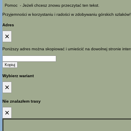
Pomoc
- Jeżeli chcesz znowu przeczytać ten tekst.
Przyjemności w korzystaniu i radości w zdobywaniu górskich szlaków!
Adres
×
Poniższy adres można skopiować i umieścić na dowolnej stronie inter
Kopiuj
Wybierz wariant
×
Nie znalazłem trasy
×