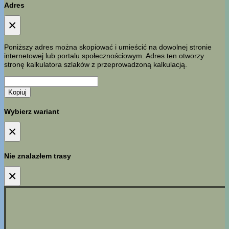
Adres
×
Poniższy adres można skopiować i umieścić na dowolnej stronie
internetowej lub portalu społecznościowym. Adres ten otworzy
stronę kalkulatora szlaków z przeprowadzoną kalkulacją.
Kopiuj
Wybierz wariant
×
Nie znalazłem trasy
×