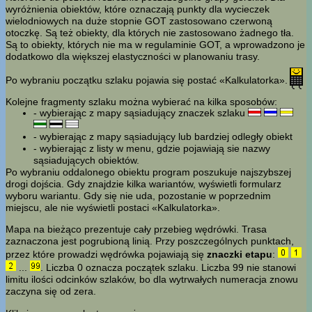
wyróżnienia obiektów, które oznaczają punkty dla wycieczek
wielodniowych na duże stopnie GOT zastosowano czerwoną
otoczkę. Są też obiekty, dla których nie zastosowano żadnego tła.
Są to obiekty, których nie ma w regulaminie GOT, a wprowadzono je
dodatkowo dla większej elastyczności w planowaniu trasy.
Po wybraniu początku szlaku pojawia się postać «Kalkulatorka».
Kolejne fragmenty szlaku można wybierać na kilka sposobów:
- wybierając z mapy sąsiadujący znaczek szlaku
- wybierając z mapy sąsiadujący lub bardziej odległy obiekt
- wybierając z listy w menu, gdzie pojawiają sie nazwy
sąsiadujących obiektów.
Po wybraniu oddalonego obiektu program poszukuje najszybszej
drogi dojścia. Gdy znajdzie kilka wariantów, wyświetli formularz
wyboru wariantu. Gdy się nie uda, pozostanie w poprzednim
miejscu, ale nie wyświetli postaci «Kalkulatorka».
Mapa na bieżąco prezentuje cały przebieg wędrówki. Trasa
zaznaczona jest pogrubioną linią. Przy poszczególnych punktach,
przez które prowadzi wędrówka pojawiają się
znaczki etapu
:
...
. Liczba 0 oznacza początek szlaku. Liczba 99 nie stanowi
limitu ilości odcinków szlaków, bo dla wytrwałych numeracja znowu
zaczyna się od zera.