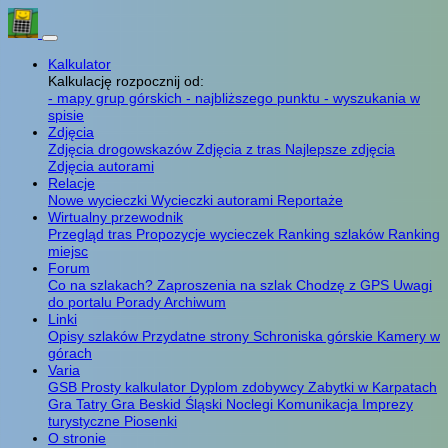
Kalkulator
Kalkulację rozpocznij od:
- mapy grup górskich
- najbliższego punktu
- wyszukania w
spisie
Zdjęcia
Zdjęcia drogowskazów
Zdjęcia z tras
Najlepsze zdjęcia
Zdjęcia autorami
Relacje
Nowe wycieczki
Wycieczki autorami
Reportaże
Wirtualny przewodnik
Przegląd tras
Propozycje wycieczek
Ranking szlaków
Ranking
miejsc
Forum
Co na szlakach?
Zaproszenia na szlak
Chodzę z GPS
Uwagi
do portalu
Porady
Archiwum
Linki
Opisy szlaków
Przydatne strony
Schroniska górskie
Kamery w
górach
Varia
GSB
Prosty kalkulator
Dyplom zdobywcy
Zabytki w Karpatach
Gra Tatry
Gra Beskid Śląski
Noclegi
Komunikacja
Imprezy
turystyczne
Piosenki
O stronie