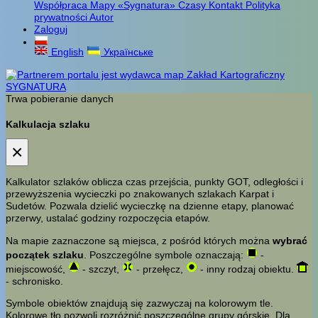
Współpraca
Mapy «Sygnatura»
Czasy
Kontakt
Polityka
prywatności
Autor
Zaloguj
English
Українське
Trwa pobieranie danych
Kalkulacja szlaku
×
Kalkulator szlaków oblicza czas przejścia, punkty GOT, odległości i
przewyższenia wycieczki po znakowanych szlakach Karpat i
Sudetów. Pozwala dzielić wycieczkę na dzienne etapy, planować
przerwy, ustalać godziny rozpoczęcia etapów.
Na mapie zaznaczone są miejsca, z pośród których można
wybrać
początek szlaku
. Poszczególne symbole oznaczają:
-
miejscowość,
- szczyt,
- przełęcz,
- inny rodzaj obiektu.
- schronisko.
Symbole obiektów znajdują się zazwyczaj na kolorowym tle.
Kolorowe tło pozwoli rozróżnić poszczególne grupy górskie. Dla