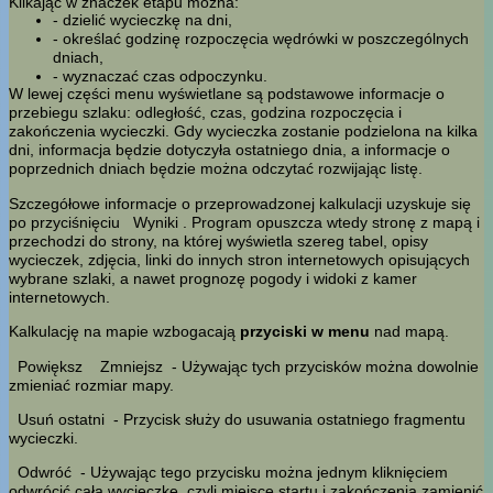
Klikając w znaczek etapu można:
- dzielić wycieczkę na dni,
- określać godzinę rozpoczęcia wędrówki w poszczególnych
dniach,
- wyznaczać czas odpoczynku.
W lewej części menu wyświetlane są podstawowe informacje o
przebiegu szlaku: odległość, czas, godzina rozpoczęcia i
zakończenia wycieczki. Gdy wycieczka zostanie podzielona na kilka
dni, informacja będzie dotyczyła ostatniego dnia, a informacje o
poprzednich dniach będzie można odczytać rozwijając listę.
Szczegółowe informacje o przeprowadzonej kalkulacji uzyskuje się
po przyciśnięciu
Wyniki
. Program opuszcza wtedy stronę z mapą i
przechodzi do strony, na której wyświetla szereg tabel, opisy
wycieczek, zdjęcia, linki do innych stron internetowych opisujących
wybrane szlaki, a nawet prognozę pogody i widoki z kamer
internetowych.
Kalkulację na mapie wzbogacają
przyciski w menu
nad mapą.
Powiększ
Zmniejsz
- Używając tych przycisków można dowolnie
zmieniać rozmiar mapy.
Usuń ostatni
- Przycisk służy do usuwania ostatniego fragmentu
wycieczki.
Odwróć
- Używając tego przycisku można jednym kliknięciem
odwrócić całą wycieczkę, czyli miejsce startu i zakończenia zamienić