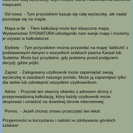
miejscami.
Od nowa
- Tym przyciskiem kasuje się całą wycieczkę, ale nadal
pozostaje się na mapie.
Mapa w tle
- Tłem kalkulacji może być klasyczna mapa.
Wydawnictwo SYGNATURA udostępniło nam swoje mapy i możemy
je używać w kalkulatorze.
Etykiety
- Tym przyciskiem można przywołać na mapę 'tabliczki' z
podstawowymi danymi o wszystkich szlakach pasma Karpat lub
Sudetów. Może być przydatne, gdy jesteśmy przed podjęciem
decyzji, gdzie pójść.
Zapisz
- Zalogowany użytkownik może zapamiętać swoją
wycieczkę w zasobach naszego portalu. Może ją zapamiętać tylko
dla siebie lub udostepnić wszystkim użytkownikom.
Adres
- Przycisk ten otworzy okienko z adresem strony z
przeprowadzoną kalkulacją, który każdy użytkownik może
skopiować i umieścić na dowolnej stronie internetowej.
Pomoc
- Jeżeli chcesz znowu przeczytać ten tekst.
Przyjemności w korzystaniu i radości w zdobywaniu górskich
szlaków!