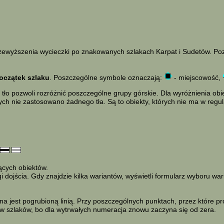
 przewyższenia wycieczki po znakowanych szlakach Karpat i Sudetów. Po
oczątek szlaku
. Poszczególne symbole oznaczają:
- miejscowość,
tło pozwoli rozróżnić poszczególne grupy górskie. Dla wyróżnienia ob
ych nie zastosowano żadnego tła. Są to obiekty, których nie ma w reg
jących obiektów.
dojścia. Gdy znajdzie kilka wariantów, wyświetli formularz wyboru war
a jest pogrubioną linią. Przy poszczególnych punktach, przez które p
ków szlaków, bo dla wytrwałych numeracja znowu zaczyna się od zera.