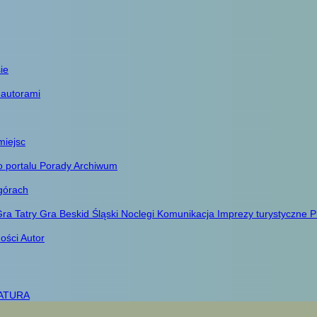
ie
 autorami
miejsc
o portalu
Porady
Archiwum
górach
ra Tatry
Gra Beskid Śląski
Noclegi
Komunikacja
Imprezy turystyczne
P
ności
Autor