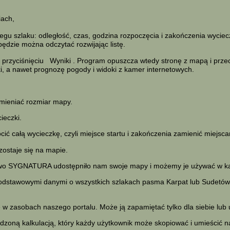
iach,
u szlaku: odległość, czas, godzina rozpoczęcia i zakończenia wycieczk
będzie można odczytać rozwijając listę.
 przyciśnięciu
Wyniki
. Program opuszcza wtedy stronę z mapą i przech
aki, a nawet prognozę pogody i widoki z kamer internetowych.
mieniać rozmiar mapy.
ieczki.
ć całą wycieczkę, czyli miejsce startu i zakończenia zamienić miejsca
zostaje się na mapie.
two SYGNATURA udostępniło nam swoje mapy i możemy je używać w kal
podstawowymi danymi o wszystkich szlakach pasma Karpat lub Sudetów.
 zasobach naszego portalu. Może ją zapamiętać tylko dla siebie lub
zoną kalkulacją, który każdy użytkownik może skopiować i umieścić na