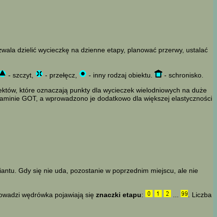
zwala dzielić wycieczkę na dzienne etapy, planować przerwy, ustalać
- szczyt,
- przełęcz,
- inny rodzaj obiektu.
- schronisko.
iektów, które oznaczają punkty dla wycieczek wielodniowych na duże
ulaminie GOT, a wprowadzono je dodatkowo dla większej elastyczności
iantu. Gdy się nie uda, pozostanie w poprzednim miejscu, ale nie
rowadzi wędrówka pojawiają się
znaczki etapu
:
...
. Liczba