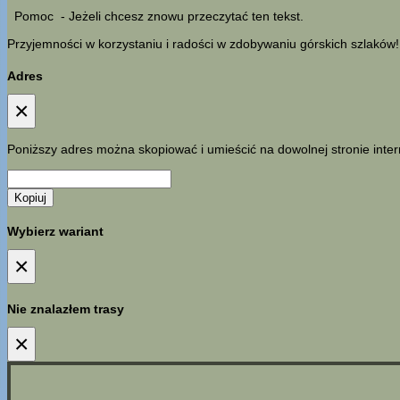
Pomoc
- Jeżeli chcesz znowu przeczytać ten tekst.
Przyjemności w korzystaniu i radości w zdobywaniu górskich szlaków!
Adres
×
Poniższy adres można skopiować i umieścić na dowolnej stronie inter
Kopiuj
Wybierz wariant
×
Nie znalazłem trasy
×