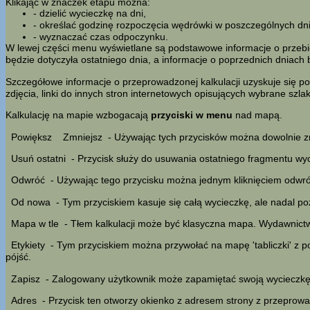
Klikając w znaczek etapu można:
- dzielić wycieczkę na dni,
- określać godzinę rozpoczęcia wędrówki w poszczególnych dn
- wyznaczać czas odpoczynku.
W lewej części menu wyświetlane są podstawowe informacje o przebieg
będzie dotyczyła ostatniego dnia, a informacje o poprzednich dniach 
Szczegółowe informacje o przeprowadzonej kalkulacji uzyskuje się po
zdjęcia, linki do innych stron internetowych opisujących wybrane szl
Kalkulację na mapie wzbogacają
przyciski w menu
nad mapą.
Powiększ
Zmniejsz
- Używając tych przycisków można dowolnie z
Usuń ostatni
- Przycisk służy do usuwania ostatniego fragmentu wyc
Odwróć
- Używając tego przycisku można jednym kliknięciem odwróci
Od nowa
- Tym przyciskiem kasuje się całą wycieczkę, ale nadal po
Mapa w tle
- Tłem kalkulacji może być klasyczna mapa. Wydawnic
Etykiety
- Tym przyciskiem można przywołać na mapę 'tabliczki' z 
pójść.
Zapisz
- Zalogowany użytkownik może zapamiętać swoją wycieczkę w
Adres
- Przycisk ten otworzy okienko z adresem strony z przeprowad