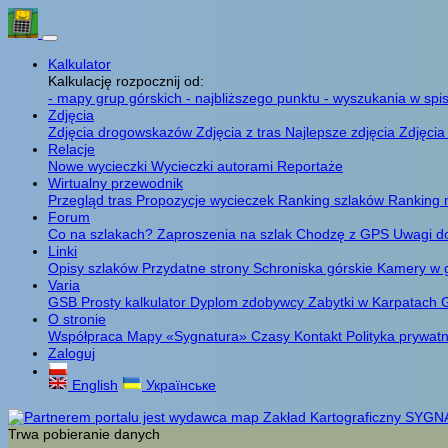
Kalkulator
Kalkulację rozpocznij od:
- mapy grup górskich
- najbliższego punktu
- wyszukania w spis
Zdjęcia
Zdjęcia drogowskazów
Zdjęcia z tras
Najlepsze zdjęcia
Zdjęcia
Relacje
Nowe wycieczki
Wycieczki autorami
Reportaże
Wirtualny przewodnik
Przegląd tras
Propozycje wycieczek
Ranking szlaków
Ranking 
Forum
Co na szlakach?
Zaproszenia na szlak
Chodzę z GPS
Uwagi d
Linki
Opisy szlaków
Przydatne strony
Schroniska górskie
Kamery w 
Varia
GSB
Prosty kalkulator
Dyplom zdobywcy
Zabytki w Karpatach
G
O stronie
Współpraca
Mapy «Sygnatura»
Czasy
Kontakt
Polityka prywat
Zaloguj
English
Українське
Trwa pobieranie danych