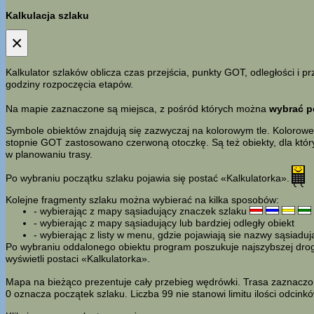
Kalkulacja szlaku
×
Kalkulator szlaków oblicza czas przejścia, punkty GOT, odległości i
godziny rozpoczęcia etapów.
Na mapie zaznaczone są miejsca, z pośród których można
wybrać p
Symbole obiektów znajdują się zazwyczaj na kolorowym tle. Kolorowe 
stopnie GOT zastosowano czerwoną otoczkę. Są też obiekty, dla któr
w planowaniu trasy.
Po wybraniu początku szlaku pojawia się postać «Kalkulatorka».
Kolejne fragmenty szlaku można wybierać na kilka sposobów:
- wybierając z mapy sąsiadujący znaczek szlaku
- wybierając z mapy sąsiadujący lub bardziej odległy obiekt
- wybierając z listy w menu, gdzie pojawiają sie nazwy sąsiadu
Po wybraniu oddalonego obiektu program poszukuje najszybszej drogi 
wyświetli postaci «Kalkulatorka».
Mapa na bieżąco prezentuje cały przebieg wędrówki. Trasa zaznaczon
0 oznacza początek szlaku. Liczba 99 nie stanowi limitu ilości odcin