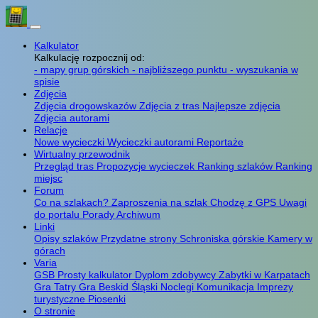
Kalkulator
Kalkulację rozpocznij od:
- mapy grup górskich
- najbliższego punktu
- wyszukania w
spisie
Zdjęcia
Zdjęcia drogowskazów
Zdjęcia z tras
Najlepsze zdjęcia
Zdjęcia autorami
Relacje
Nowe wycieczki
Wycieczki autorami
Reportaże
Wirtualny przewodnik
Przegląd tras
Propozycje wycieczek
Ranking szlaków
Ranking
miejsc
Forum
Co na szlakach?
Zaproszenia na szlak
Chodzę z GPS
Uwagi
do portalu
Porady
Archiwum
Linki
Opisy szlaków
Przydatne strony
Schroniska górskie
Kamery w
górach
Varia
GSB
Prosty kalkulator
Dyplom zdobywcy
Zabytki w Karpatach
Gra Tatry
Gra Beskid Śląski
Noclegi
Komunikacja
Imprezy
turystyczne
Piosenki
O stronie