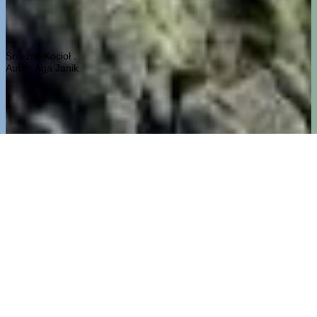
Śnieżny Kocioł .
Autor: Aga Janik