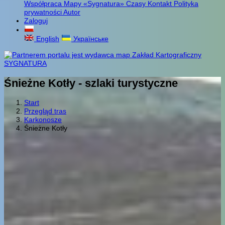
Współpraca
Mapy «Sygnatura»
Czasy
Kontakt
Polityka
prywatności
Autor
Zaloguj
English
Українське
Śnieżne Kotły - szlaki turystyczne
Start
Przegląd tras
Karkonosze
Śnieżne Kotły