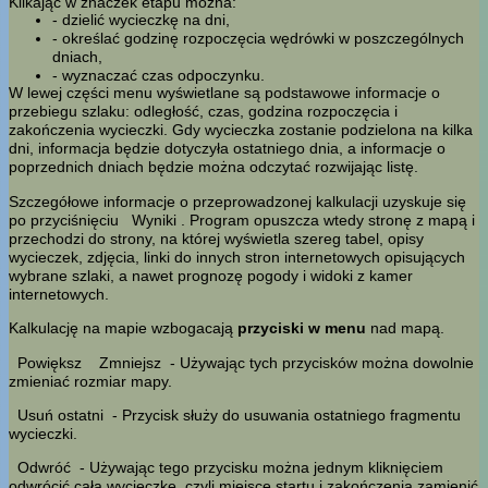
Klikając w znaczek etapu można:
- dzielić wycieczkę na dni,
- określać godzinę rozpoczęcia wędrówki w poszczególnych
dniach,
- wyznaczać czas odpoczynku.
W lewej części menu wyświetlane są podstawowe informacje o
przebiegu szlaku: odległość, czas, godzina rozpoczęcia i
zakończenia wycieczki. Gdy wycieczka zostanie podzielona na kilka
dni, informacja będzie dotyczyła ostatniego dnia, a informacje o
poprzednich dniach będzie można odczytać rozwijając listę.
Szczegółowe informacje o przeprowadzonej kalkulacji uzyskuje się
po przyciśnięciu
Wyniki
. Program opuszcza wtedy stronę z mapą i
przechodzi do strony, na której wyświetla szereg tabel, opisy
wycieczek, zdjęcia, linki do innych stron internetowych opisujących
wybrane szlaki, a nawet prognozę pogody i widoki z kamer
internetowych.
Kalkulację na mapie wzbogacają
przyciski w menu
nad mapą.
Powiększ
Zmniejsz
- Używając tych przycisków można dowolnie
zmieniać rozmiar mapy.
Usuń ostatni
- Przycisk służy do usuwania ostatniego fragmentu
wycieczki.
Odwróć
- Używając tego przycisku można jednym kliknięciem
odwrócić całą wycieczkę, czyli miejsce startu i zakończenia zamienić