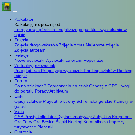
Kalkulator
Kalkulację rozpocznij od:
- mapy grup górskich
- najbliższego punktu
- wyszukania w
spisie
Zdjęcia
Zdjęcia drogowskazów
Zdjęcia z tras
Najlepsze zdjęcia
Zdjęcia autorami
Relacje
Nowe wycieczki
Wycieczki autorami
Reportaże
Wirtualny przewodnik
Przegląd tras
Propozycje wycieczek
Ranking szlaków
Ranking
miejsc
Forum
Co na szlakach?
Zaproszenia na szlak
Chodzę z GPS
Uwagi
do portalu
Porady
Archiwum
Linki
Opisy szlaków
Przydatne strony
Schroniska górskie
Kamery w
górach
Varia
GSB
Prosty kalkulator
Dyplom zdobywcy
Zabytki w Karpatach
Gra Tatry
Gra Beskid Śląski
Noclegi
Komunikacja
Imprezy
turystyczne
Piosenki
O stronie