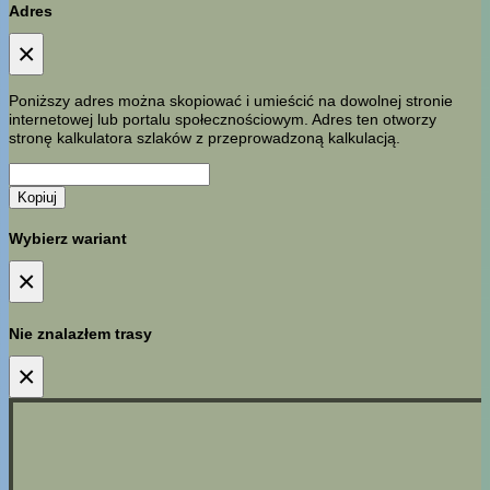
Adres
×
Poniższy adres można skopiować i umieścić na dowolnej stronie
internetowej lub portalu społecznościowym. Adres ten otworzy
stronę kalkulatora szlaków z przeprowadzoną kalkulacją.
Kopiuj
Wybierz wariant
×
Nie znalazłem trasy
×