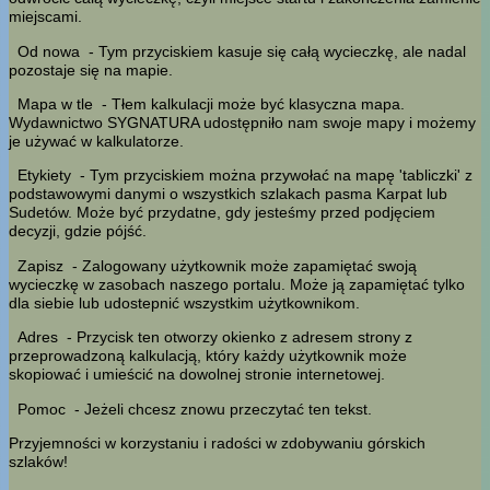
miejscami.
Od nowa
- Tym przyciskiem kasuje się całą wycieczkę, ale nadal
pozostaje się na mapie.
Mapa w tle
- Tłem kalkulacji może być klasyczna mapa.
Wydawnictwo SYGNATURA udostępniło nam swoje mapy i możemy
je używać w kalkulatorze.
Etykiety
- Tym przyciskiem można przywołać na mapę 'tabliczki' z
podstawowymi danymi o wszystkich szlakach pasma Karpat lub
Sudetów. Może być przydatne, gdy jesteśmy przed podjęciem
decyzji, gdzie pójść.
Zapisz
- Zalogowany użytkownik może zapamiętać swoją
wycieczkę w zasobach naszego portalu. Może ją zapamiętać tylko
dla siebie lub udostepnić wszystkim użytkownikom.
Adres
- Przycisk ten otworzy okienko z adresem strony z
przeprowadzoną kalkulacją, który każdy użytkownik może
skopiować i umieścić na dowolnej stronie internetowej.
Pomoc
- Jeżeli chcesz znowu przeczytać ten tekst.
Przyjemności w korzystaniu i radości w zdobywaniu górskich
szlaków!