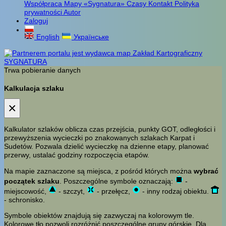
Współpraca
Mapy «Sygnatura»
Czasy
Kontakt
Polityka
prywatności
Autor
Zaloguj
English
Українське
Trwa pobieranie danych
Kalkulacja szlaku
×
Kalkulator szlaków oblicza czas przejścia, punkty GOT, odległości i
przewyższenia wycieczki po znakowanych szlakach Karpat i
Sudetów. Pozwala dzielić wycieczkę na dzienne etapy, planować
przerwy, ustalać godziny rozpoczęcia etapów.
Na mapie zaznaczone są miejsca, z pośród których można
wybrać
początek szlaku
. Poszczególne symbole oznaczają:
-
miejscowość,
- szczyt,
- przełęcz,
- inny rodzaj obiektu.
- schronisko.
Symbole obiektów znajdują się zazwyczaj na kolorowym tle.
Kolorowe tło pozwoli rozróżnić poszczególne grupy górskie. Dla