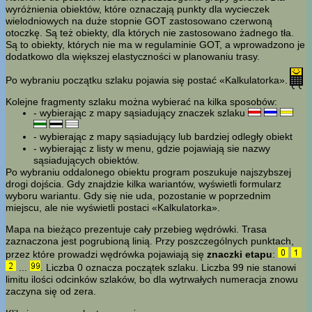
wyróżnienia obiektów, które oznaczają punkty dla wycieczek
wielodniowych na duże stopnie GOT zastosowano czerwoną
otoczkę. Są też obiekty, dla których nie zastosowano żadnego tła.
Są to obiekty, których nie ma w regulaminie GOT, a wprowadzono je
dodatkowo dla większej elastyczności w planowaniu trasy.
Po wybraniu początku szlaku pojawia się postać «Kalkulatorka».
Kolejne fragmenty szlaku można wybierać na kilka sposobów:
- wybierając z mapy sąsiadujący znaczek szlaku
- wybierając z mapy sąsiadujący lub bardziej odległy obiekt
- wybierając z listy w menu, gdzie pojawiają sie nazwy
sąsiadujących obiektów.
Po wybraniu oddalonego obiektu program poszukuje najszybszej
drogi dojścia. Gdy znajdzie kilka wariantów, wyświetli formularz
wyboru wariantu. Gdy się nie uda, pozostanie w poprzednim
miejscu, ale nie wyświetli postaci «Kalkulatorka».
Mapa na bieżąco prezentuje cały przebieg wędrówki. Trasa
zaznaczona jest pogrubioną linią. Przy poszczególnych punktach,
przez które prowadzi wędrówka pojawiają się
znaczki etapu
:
...
. Liczba 0 oznacza początek szlaku. Liczba 99 nie stanowi
limitu ilości odcinków szlaków, bo dla wytrwałych numeracja znowu
zaczyna się od zera.