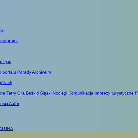
ie
 autorami
miejsc
o portalu
Porady
Archiwum
górach
ra Tatry
Gra Beskid Śląski
Noclegi
Komunikacja
Imprezy turystyczne
P
ności
Autor