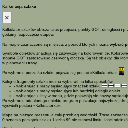
Kalkulacja szlaku
×
Kalkulator szlaków oblicza czas przejścia, punkty GOT, odległości i
godziny rozpoczęcia etapów.
Na mapie zaznaczone są miejsca, z pośród których można
wybrać p
Symbole obiektów znajdują się zazwyczaj na kolorowym tle. Kolorowe 
stopnie GOT zastosowano czerwoną otoczkę. Są też obiekty, dla któr
w planowaniu trasy.
Po wybraniu początku szlaku pojawia się postać «Kalkulatorka».
Kolejne fragmenty szlaku można wybierać na kilka sposobów:
- wybierając z mapy sąsiadujący znaczek szlaku
- wybierając z mapy sąsiadujący lub bardziej odległy obiekt
- wybierając z listy w menu, gdzie pojawiają sie nazwy sąsiadu
Po wybraniu oddalonego obiektu program poszukuje najszybszej drogi 
wyświetli postaci «Kalkulatorka».
Mapa na bieżąco prezentuje cały przebieg wędrówki. Trasa zaznaczon
0 oznacza początek szlaku. Liczba 99 nie stanowi limitu ilości odcin