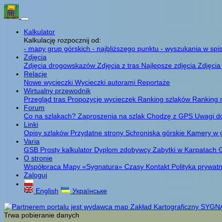
Kalkulator
Kalkulację rozpocznij od:
- mapy grup górskich
- najbliższego punktu
- wyszukania w spis
Zdjęcia
Zdjęcia drogowskazów
Zdjęcia z tras
Najlepsze zdjęcia
Zdjęcia
Relacje
Nowe wycieczki
Wycieczki autorami
Reportaże
Wirtualny przewodnik
Przegląd tras
Propozycje wycieczek
Ranking szlaków
Ranking 
Forum
Co na szlakach?
Zaproszenia na szlak
Chodzę z GPS
Uwagi d
Linki
Opisy szlaków
Przydatne strony
Schroniska górskie
Kamery w 
Varia
GSB
Prosty kalkulator
Dyplom zdobywcy
Zabytki w Karpatach
G
O stronie
Współpraca
Mapy «Sygnatura»
Czasy
Kontakt
Polityka prywat
Zaloguj
English
Українське
Trwa pobieranie danych