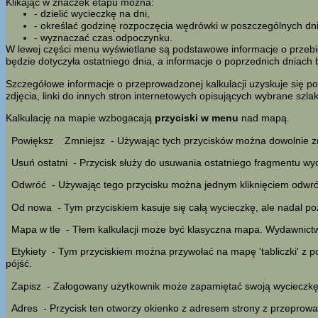
Klikając w znaczek etapu można:
- dzielić wycieczkę na dni,
- określać godzinę rozpoczęcia wędrówki w poszczególnych dn
- wyznaczać czas odpoczynku.
W lewej części menu wyświetlane są podstawowe informacje o przebieg
będzie dotyczyła ostatniego dnia, a informacje o poprzednich dniach 
Szczegółowe informacje o przeprowadzonej kalkulacji uzyskuje się po
zdjęcia, linki do innych stron internetowych opisujących wybrane szl
Kalkulację na mapie wzbogacają
przyciski w menu
nad mapą.
Powiększ
Zmniejsz
- Używając tych przycisków można dowolnie z
Usuń ostatni
- Przycisk służy do usuwania ostatniego fragmentu wyc
Odwróć
- Używając tego przycisku można jednym kliknięciem odwróci
Od nowa
- Tym przyciskiem kasuje się całą wycieczkę, ale nadal po
Mapa w tle
- Tłem kalkulacji może być klasyczna mapa. Wydawnic
Etykiety
- Tym przyciskiem można przywołać na mapę 'tabliczki' z 
pójść.
Zapisz
- Zalogowany użytkownik może zapamiętać swoją wycieczkę w
Adres
- Przycisk ten otworzy okienko z adresem strony z przeprowad