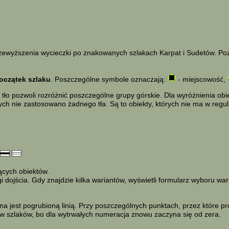
 przewyższenia wycieczki po znakowanych szlakach Karpat i Sudetów. Po
oczątek szlaku
. Poszczególne symbole oznaczają:
- miejscowość,
tło pozwoli rozróżnić poszczególne grupy górskie. Dla wyróżnienia ob
ych nie zastosowano żadnego tła. Są to obiekty, których nie ma w reg
jących obiektów.
dojścia. Gdy znajdzie kilka wariantów, wyświetli formularz wyboru war
a jest pogrubioną linią. Przy poszczególnych punktach, przez które p
ków szlaków, bo dla wytrwałych numeracja znowu zaczyna się od zera.