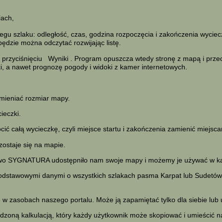
iach,
u szlaku: odległość, czas, godzina rozpoczęcia i zakończenia wycieczk
będzie można odczytać rozwijając listę.
 przyciśnięciu
Wyniki
. Program opuszcza wtedy stronę z mapą i przech
aki, a nawet prognozę pogody i widoki z kamer internetowych.
mieniać rozmiar mapy.
ieczki.
ć całą wycieczkę, czyli miejsce startu i zakończenia zamienić miejsca
zostaje się na mapie.
two SYGNATURA udostępniło nam swoje mapy i możemy je używać w kal
podstawowymi danymi o wszystkich szlakach pasma Karpat lub Sudetów.
 zasobach naszego portalu. Może ją zapamiętać tylko dla siebie lub
zoną kalkulacją, który każdy użytkownik może skopiować i umieścić na