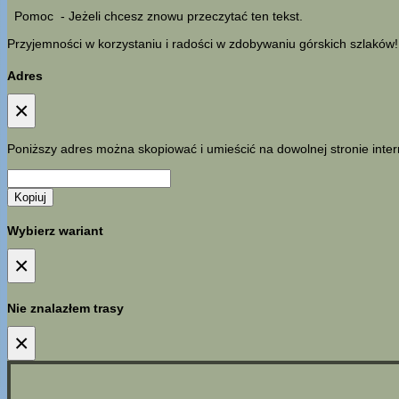
Pomoc
- Jeżeli chcesz znowu przeczytać ten tekst.
Przyjemności w korzystaniu i radości w zdobywaniu górskich szlaków!
Adres
×
Poniższy adres można skopiować i umieścić na dowolnej stronie inter
Kopiuj
Wybierz wariant
×
Nie znalazłem trasy
×