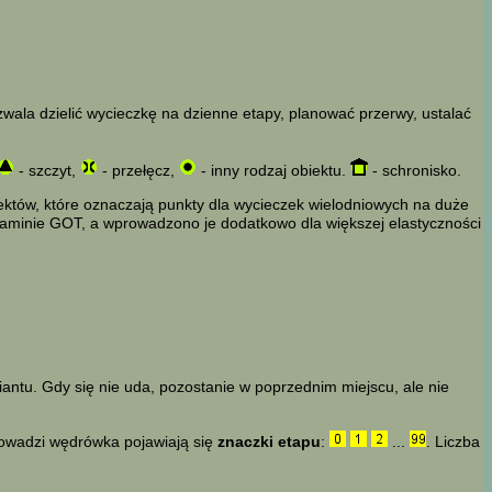
zwala dzielić wycieczkę na dzienne etapy, planować przerwy, ustalać
- szczyt,
- przełęcz,
- inny rodzaj obiektu.
- schronisko.
iektów, które oznaczają punkty dla wycieczek wielodniowych na duże
ulaminie GOT, a wprowadzono je dodatkowo dla większej elastyczności
iantu. Gdy się nie uda, pozostanie w poprzednim miejscu, ale nie
rowadzi wędrówka pojawiają się
znaczki etapu
:
...
. Liczba