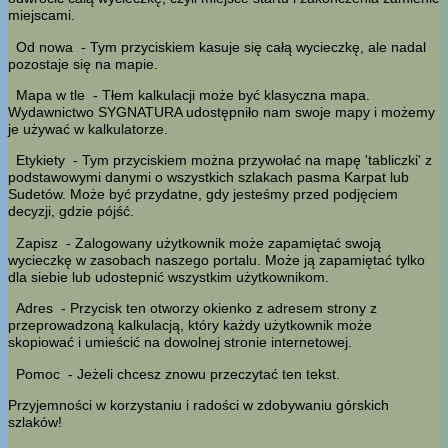
miejscami.
Od nowa
- Tym przyciskiem kasuje się całą wycieczkę, ale nadal
pozostaje się na mapie.
Mapa w tle
- Tłem kalkulacji może być klasyczna mapa.
Wydawnictwo SYGNATURA udostępniło nam swoje mapy i możemy
je używać w kalkulatorze.
Etykiety
- Tym przyciskiem można przywołać na mapę 'tabliczki' z
podstawowymi danymi o wszystkich szlakach pasma Karpat lub
Sudetów. Może być przydatne, gdy jesteśmy przed podjęciem
decyzji, gdzie pójść.
Zapisz
- Zalogowany użytkownik może zapamiętać swoją
wycieczkę w zasobach naszego portalu. Może ją zapamiętać tylko
dla siebie lub udostepnić wszystkim użytkownikom.
Adres
- Przycisk ten otworzy okienko z adresem strony z
przeprowadzoną kalkulacją, który każdy użytkownik może
skopiować i umieścić na dowolnej stronie internetowej.
Pomoc
- Jeżeli chcesz znowu przeczytać ten tekst.
Przyjemności w korzystaniu i radości w zdobywaniu górskich
szlaków!