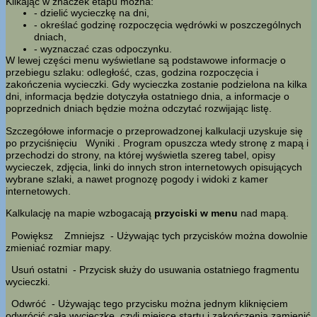
Klikając w znaczek etapu można:
- dzielić wycieczkę na dni,
- określać godzinę rozpoczęcia wędrówki w poszczególnych
dniach,
- wyznaczać czas odpoczynku.
W lewej części menu wyświetlane są podstawowe informacje o
przebiegu szlaku: odległość, czas, godzina rozpoczęcia i
zakończenia wycieczki. Gdy wycieczka zostanie podzielona na kilka
dni, informacja będzie dotyczyła ostatniego dnia, a informacje o
poprzednich dniach będzie można odczytać rozwijając listę.
Szczegółowe informacje o przeprowadzonej kalkulacji uzyskuje się
po przyciśnięciu
Wyniki
. Program opuszcza wtedy stronę z mapą i
przechodzi do strony, na której wyświetla szereg tabel, opisy
wycieczek, zdjęcia, linki do innych stron internetowych opisujących
wybrane szlaki, a nawet prognozę pogody i widoki z kamer
internetowych.
Kalkulację na mapie wzbogacają
przyciski w menu
nad mapą.
Powiększ
Zmniejsz
- Używając tych przycisków można dowolnie
zmieniać rozmiar mapy.
Usuń ostatni
- Przycisk służy do usuwania ostatniego fragmentu
wycieczki.
Odwróć
- Używając tego przycisku można jednym kliknięciem
odwrócić całą wycieczkę, czyli miejsce startu i zakończenia zamienić