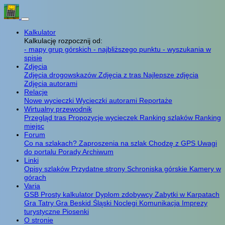
Kalkulator
Kalkulację rozpocznij od:
- mapy grup górskich
- najbliższego punktu
- wyszukania w
spisie
Zdjęcia
Zdjęcia drogowskazów
Zdjęcia z tras
Najlepsze zdjęcia
Zdjęcia autorami
Relacje
Nowe wycieczki
Wycieczki autorami
Reportaże
Wirtualny przewodnik
Przegląd tras
Propozycje wycieczek
Ranking szlaków
Ranking
miejsc
Forum
Co na szlakach?
Zaproszenia na szlak
Chodzę z GPS
Uwagi
do portalu
Porady
Archiwum
Linki
Opisy szlaków
Przydatne strony
Schroniska górskie
Kamery w
górach
Varia
GSB
Prosty kalkulator
Dyplom zdobywcy
Zabytki w Karpatach
Gra Tatry
Gra Beskid Śląski
Noclegi
Komunikacja
Imprezy
turystyczne
Piosenki
O stronie