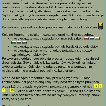
wyróżnienia obiektów, które oznaczają punkty dla wycieczek
wielodniowych na duże stopnie GOT zastosowano czerwoną
otoczkę. Są też obiekty, dla których nie zastosowano żadnego tła.
Są to obiekty, których nie ma w regulaminie GOT, a wprowadzono je
dodatkowo dla większej elastyczności w planowaniu trasy.
Po wybraniu początku szlaku pojawia się postać «Kalkulatorka».
Kolejne fragmenty szlaku można wybierać na kilka sposobów:
- wybierając z mapy sąsiadujący znaczek szlaku
- wybierając z mapy sąsiadujący lub bardziej odległy obiekt
- wybierając z listy w menu, gdzie pojawiają sie nazwy
sąsiadujących obiektów.
Po wybraniu oddalonego obiektu program poszukuje najszybszej
drogi dojścia. Gdy znajdzie kilka wariantów, wyświetli formularz
wyboru wariantu. Gdy się nie uda, pozostanie w poprzednim
miejscu, ale nie wyświetli postaci «Kalkulatorka».
Mapa na bieżąco prezentuje cały przebieg wędrówki. Trasa
zaznaczona jest pogrubioną linią. Przy poszczególnych punktach,
przez które prowadzi wędrówka pojawiają się
znaczki etapu
:
...
. Liczba 0 oznacza początek szlaku. Liczba 99 nie stanowi
limitu ilości odcinków szlaków, bo dla wytrwałych numeracja znowu
zaczyna się od zera.