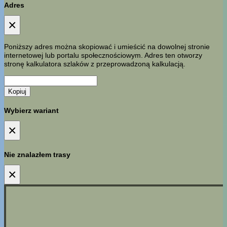
Adres
×
Poniższy adres można skopiować i umieścić na dowolnej stronie
internetowej lub portalu społecznościowym. Adres ten otworzy
stronę kalkulatora szlaków z przeprowadzoną kalkulacją.
Kopiuj
Wybierz wariant
×
Nie znalazłem trasy
×