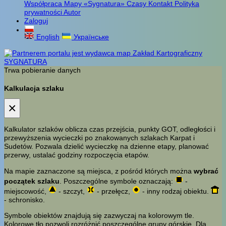
Współpraca
Mapy «Sygnatura»
Czasy
Kontakt
Polityka
prywatności
Autor
Zaloguj
English
Українське
Trwa pobieranie danych
Kalkulacja szlaku
×
Kalkulator szlaków oblicza czas przejścia, punkty GOT, odległości i
przewyższenia wycieczki po znakowanych szlakach Karpat i
Sudetów. Pozwala dzielić wycieczkę na dzienne etapy, planować
przerwy, ustalać godziny rozpoczęcia etapów.
Na mapie zaznaczone są miejsca, z pośród których można
wybrać
początek szlaku
. Poszczególne symbole oznaczają:
-
miejscowość,
- szczyt,
- przełęcz,
- inny rodzaj obiektu.
- schronisko.
Symbole obiektów znajdują się zazwyczaj na kolorowym tle.
Kolorowe tło pozwoli rozróżnić poszczególne grupy górskie. Dla