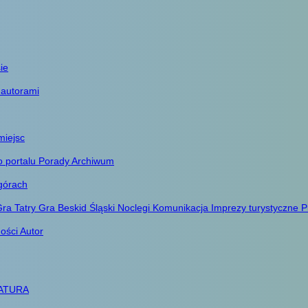
ie
 autorami
miejsc
o portalu
Porady
Archiwum
górach
ra Tatry
Gra Beskid Śląski
Noclegi
Komunikacja
Imprezy turystyczne
P
ności
Autor