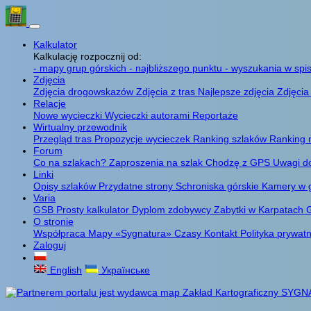
Kalkulator
Kalkulację rozpocznij od:
- mapy grup górskich
- najbliższego punktu
- wyszukania w spis
Zdjęcia
Zdjęcia drogowskazów
Zdjęcia z tras
Najlepsze zdjęcia
Zdjęcia
Relacje
Nowe wycieczki
Wycieczki autorami
Reportaże
Wirtualny przewodnik
Przegląd tras
Propozycje wycieczek
Ranking szlaków
Ranking 
Forum
Co na szlakach?
Zaproszenia na szlak
Chodzę z GPS
Uwagi d
Linki
Opisy szlaków
Przydatne strony
Schroniska górskie
Kamery w 
Varia
GSB
Prosty kalkulator
Dyplom zdobywcy
Zabytki w Karpatach
G
O stronie
Współpraca
Mapy «Sygnatura»
Czasy
Kontakt
Polityka prywat
Zaloguj
English
Українське