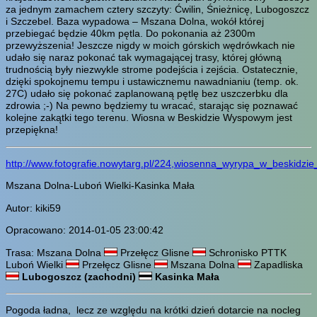
za jednym zamachem cztery szczyty: Ćwilin, Śnieżnicę, Lubogoszcz
i Szczebel. Baza wypadowa – Mszana Dolna, wokół której
przebiegać będzie 40km pętla. Do pokonania aż 2300m
przewyższenia! Jeszcze nigdy w moich górskich wędrówkach nie
udało się naraz pokonać tak wymagającej trasy, której główną
trudnością były niezwykle strome podejścia i zejścia. Ostatecznie,
dzięki spokojnemu tempu i ustawicznemu nawadnianiu (temp. ok.
27C) udało się pokonać zaplanowaną pętlę bez uszczerbku dla
zdrowia ;-) Na pewno będziemy tu wracać, starając się poznawać
kolejne zakątki tego terenu. Wiosna w Beskidzie Wyspowym jest
przepiękna!
http://www.fotografie.nowytarg.pl/224,wiosenna_wyrypa_w_beski
Mszana Dolna-Luboń Wielki-Kasinka Mała
Autor: kiki59
Opracowano: 2014-01-05 23:00:42
Trasa: Mszana Dolna
Przełęcz Glisne
Schronisko PTTK
Luboń Wielki
Przełęcz Glisne
Mszana Dolna
Zapadliska
Lubogoszcz (zachodni)
Kasinka Mała
Pogoda ładna, lecz ze względu na krótki dzień dotarcie na nocleg