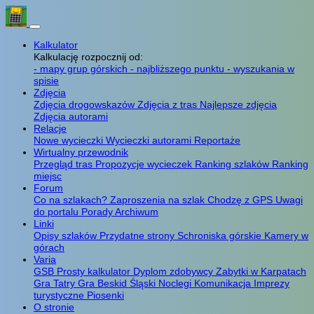
Kalkulator
Kalkulację rozpocznij od:
- mapy grup górskich
- najbliższego punktu
- wyszukania w
spisie
Zdjęcia
Zdjęcia drogowskazów
Zdjęcia z tras
Najlepsze zdjęcia
Zdjęcia autorami
Relacje
Nowe wycieczki
Wycieczki autorami
Reportaże
Wirtualny przewodnik
Przegląd tras
Propozycje wycieczek
Ranking szlaków
Ranking
miejsc
Forum
Co na szlakach?
Zaproszenia na szlak
Chodzę z GPS
Uwagi
do portalu
Porady
Archiwum
Linki
Opisy szlaków
Przydatne strony
Schroniska górskie
Kamery w
górach
Varia
GSB
Prosty kalkulator
Dyplom zdobywcy
Zabytki w Karpatach
Gra Tatry
Gra Beskid Śląski
Noclegi
Komunikacja
Imprezy
turystyczne
Piosenki
O stronie