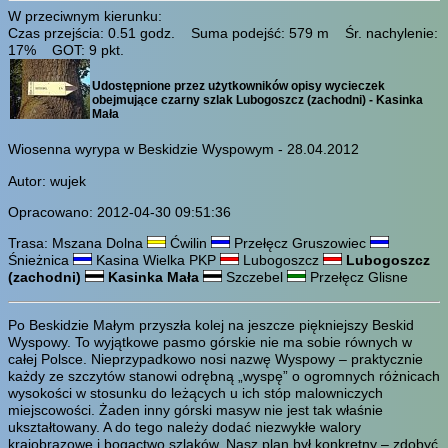
W przeciwnym kierunku:
Czas przejścia: 0.51 godz. Suma podejść: 579 m Śr. nachylenie:
17% GOT: 9 pkt.
Udostępnione przez użytkowników opisy wycieczek
obejmujące czarny szlak Lubogoszcz (zachodni) - Kasinka
Mała
Wiosenna wyrypa w Beskidzie Wyspowym - 28.04.2012
Autor: wujek
Opracowano: 2012-04-30 09:51:36
Trasa: Mszana Dolna
Ćwilin
Przełęcz Gruszowiec
Śnieżnica
Kasina Wielka PKP
Lubogoszcz
Lubogoszcz
(zachodni)
Kasinka Mała
Szczebel
Przełęcz Glisne
Po Beskidzie Małym przyszła kolej na jeszcze piękniejszy Beskid
Wyspowy. To wyjątkowe pasmo górskie nie ma sobie równych w
całej Polsce. Nieprzypadkowo nosi nazwę Wyspowy – praktycznie
każdy ze szczytów stanowi odrębną „wyspę” o ogromnych różnicach
wysokości w stosunku do leżących u ich stóp malowniczych
miejscowości. Żaden inny górski masyw nie jest tak właśnie
ukształtowany. A do tego należy dodać niezwykłe walory
krajobrazowe i bogactwo szlaków. Nasz plan był konkretny – zdobyć