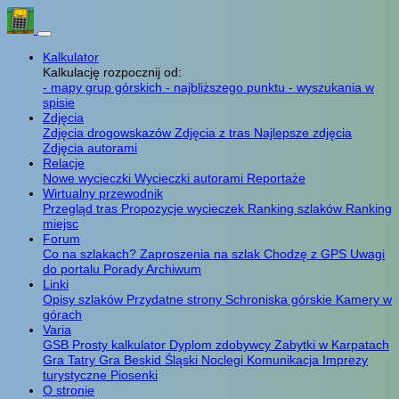
Kalkulator
Kalkulację rozpocznij od:
- mapy grup górskich
- najbliższego punktu
- wyszukania w
spisie
Zdjęcia
Zdjęcia drogowskazów
Zdjęcia z tras
Najlepsze zdjęcia
Zdjęcia autorami
Relacje
Nowe wycieczki
Wycieczki autorami
Reportaże
Wirtualny przewodnik
Przegląd tras
Propozycje wycieczek
Ranking szlaków
Ranking
miejsc
Forum
Co na szlakach?
Zaproszenia na szlak
Chodzę z GPS
Uwagi
do portalu
Porady
Archiwum
Linki
Opisy szlaków
Przydatne strony
Schroniska górskie
Kamery w
górach
Varia
GSB
Prosty kalkulator
Dyplom zdobywcy
Zabytki w Karpatach
Gra Tatry
Gra Beskid Śląski
Noclegi
Komunikacja
Imprezy
turystyczne
Piosenki
O stronie