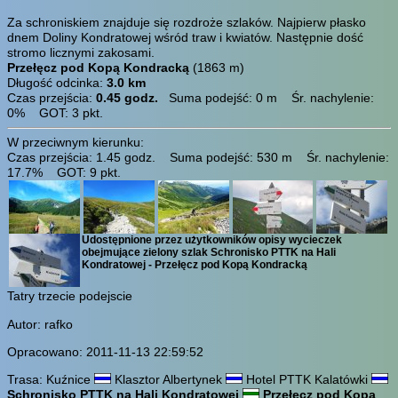
Za schroniskiem znajduje się rozdroże szlaków. Najpierw płasko
dnem Doliny Kondratowej wśród traw i kwiatów. Następnie dość
stromo licznymi zakosami.
Przełęcz pod Kopą Kondracką
(1863 m)
Długość odcinka:
3.0 km
Czas przejścia:
0.45 godz.
Suma podejść: 0 m Śr. nachylenie:
0% GOT: 3 pkt.
W przeciwnym kierunku:
Czas przejścia: 1.45 godz. Suma podejść: 530 m Śr. nachylenie:
17.7% GOT: 9 pkt.
Udostępnione przez użytkowników opisy wycieczek
obejmujące zielony szlak Schronisko PTTK na Hali
Kondratowej - Przełęcz pod Kopą Kondracką
Tatry trzecie podejscie
Autor: rafko
Opracowano: 2011-11-13 22:59:52
Trasa: Kuźnice
Klasztor Albertynek
Hotel PTTK Kalatówki
Schronisko PTTK na Hali Kondratowej
Przełęcz pod Kopą