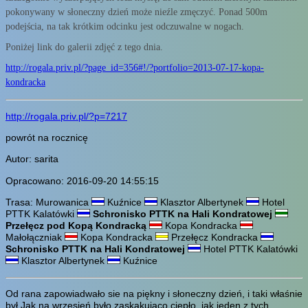
pokonywany w słoneczny dzień może nieźle zmęczyć. Ponad 500m
podejścia, na tak krótkim odcinku jest odczuwalne w nogach.
Poniżej link do galerii zdjęć z tego dnia.
http://rogala.priv.pl/?page_id=356#!/?portfolio=2013-07-17-kopa-
kondracka
http://rogala.priv.pl/?p=7217
powrót na rocznicę
Autor: sarita
Opracowano: 2016-09-20 14:55:15
Trasa: Murowanica
Kuźnice
Klasztor Albertynek
Hotel
PTTK Kalatówki
Schronisko PTTK na Hali Kondratowej
Przełęcz pod Kopą Kondracką
Kopa Kondracka
Małołączniak
Kopa Kondracka
Przełęcz Kondracka
Schronisko PTTK na Hali Kondratowej
Hotel PTTK Kalatówki
Klasztor Albertynek
Kuźnice
Od rana zapowiadwało sie na piękny i słoneczny dzień, i taki właśnie
był.Jak na wrzesień było zaskakująco ciepło ,jak jeden z tych