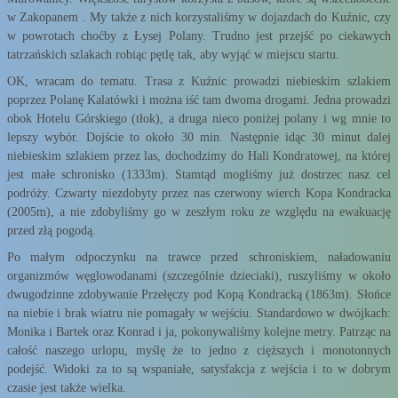
w Zakopanem . My także z nich korzystaliśmy w dojazdach do Kuźnic, czy
w powrotach choćby z Łysej Polany. Trudno jest przejść po ciekawych
tatrzańskich szlakach robiąc pętlę tak, aby wyjąć w miejscu startu.
OK, wracam do tematu. Trasa z Kuźnic prowadzi niebieskim szlakiem
poprzez Polanę Kalatówki i można iść tam dwoma drogami. Jedna prowadzi
obok Hotelu Górskiego (tłok), a druga nieco poniżej polany i wg mnie to
lepszy wybór. Dojście to około 30 min. Następnie idąc 30 minut dalej
niebieskim szlakiem przez las, dochodzimy do Hali Kondratowej, na której
jest małe schronisko (1333m). Stamtąd mogliśmy już dostrzec nasz cel
podróży. Czwarty niezdobyty przez nas czerwony wierch Kopa Kondracka
(2005m), a nie zdobyliśmy go w zeszłym roku ze względu na ewakuację
przed złą pogodą.
Po małym odpoczynku na trawce przed schroniskiem, naładowaniu
organizmów węglowodanami (szczególnie dzieciaki), ruszyliśmy w około
dwugodzinne zdobywanie Przełęczy pod Kopą Kondracką (1863m). Słońce
na niebie i brak wiatru nie pomagały w wejściu. Standardowo w dwójkach:
Monika i Bartek oraz Konrad i ja, pokonywaliśmy kolejne metry. Patrząc na
całość naszego urlopu, myślę że to jedno z cięższych i monotonnych
podejść. Widoki za to są wspaniałe, satysfakcja z wejścia i to w dobrym
czasie jest także wielka.