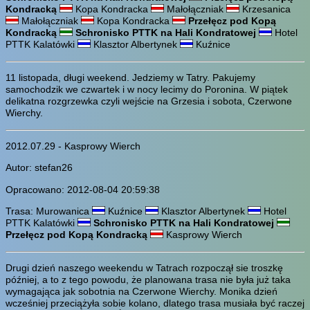
Kondracką
Kopa Kondracka
Małołączniak
Krzesanica
Małołączniak
Kopa Kondracka
Przełęcz pod Kopą
Kondracką
Schronisko PTTK na Hali Kondratowej
Hotel
PTTK Kalatówki
Klasztor Albertynek
Kuźnice
11 listopada, długi weekend. Jedziemy w Tatry. Pakujemy
samochodzik we czwartek i w nocy lecimy do Poronina. W piątek
delikatna rozgrzewka czyli wejście na Grzesia i sobota, Czerwone
Wierchy.
2012.07.29 - Kasprowy Wierch
Autor: stefan26
Opracowano: 2012-08-04 20:59:38
Trasa: Murowanica
Kuźnice
Klasztor Albertynek
Hotel
PTTK Kalatówki
Schronisko PTTK na Hali Kondratowej
Przełęcz pod Kopą Kondracką
Kasprowy Wierch
Drugi dzień naszego weekendu w Tatrach rozpoczął sie troszkę
później, a to z tego powodu, że planowana trasa nie była już taka
wymagająca jak sobotnia na Czerwone Wierchy. Monika dzień
wcześniej przeciążyła sobie kolano, dlatego trasa musiała być raczej