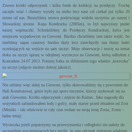
Znowu krótki odpoczynek i kilka fotek do kolekcji na przełęczy. Trochę
zaczęło wiać i chmury wyszły na niebo lecz nasz cel czekał już tylko 20
minut od nas. Ruszyliśmy znowu podziwiając widoki szczytów po naszej i
Słowackiej stronie. Kopa Kondracka (2005m), to był najwyższy punkt
naszej wspinaczki. Schodziliśmy do Przełęczy Kondrackiej, która jest
miejscem wypadowym na Giewont. Bardzo chcieliśmy tam także wejść, bo
mieliśmy zapas czasowy bardzo duży lecz zniechęciły nas tłumy ludzi
oczekujących na wejście na sam szczyt. Moje obserwacje i teorię na temat
tłoku na szczyt opiszę w odrębnej wycieczce na Giewont, którą odbyłem z
Konradem 24.07.2013. Poniżej fotka ze zbliżeniem tego właśnie „koreczka”
na szczyt (zdjęcie niezbyt dobrej jakości).
Nie szliśmy więc dalej na Giewont, tylko skierowaliśmy się z powrotem do
Hali Kondratowej, gdzie było już sporo turystów, którzy szykowali się na
atak Giewontu. Krótki odpoczynek i zejście do Kuźnic. Jako nagrodę dla
wszystkich zafundowałem lody i gofry, mały starter przed obiadem od Zosi
(Moniki – tak właściwie to cały czas wołam na moją żonę Zosia, Zosiu –
ładne imię).
Wycieczka jeżeli popatrzymy na przewyższenia i odległości nie należy do
szczególnie wyczerpujących lecz myślę, że sam odcinek zielonym szlakiem