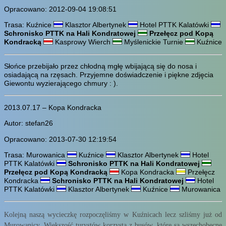
Opracowano: 2012-09-04 19:08:51
Trasa: Kuźnice
Klasztor Albertynek
Hotel PTTK Kalatówki
Schronisko PTTK na Hali Kondratowej
Przełęcz pod Kopą
Kondracką
Kasprowy Wierch
Myślenickie Turnie
Kuźnice
Słońce przebijało przez chłodną mgłę wbijającą się do nosa i
osiadającą na rzęsach. Przyjemne doświadczenie i piękne zdjęcia
Giewontu wyzierającego chmury : ).
2013.07.17 – Kopa Kondracka
Autor: stefan26
Opracowano: 2013-07-30 12:19:54
Trasa: Murowanica
Kuźnice
Klasztor Albertynek
Hotel
PTTK Kalatówki
Schronisko PTTK na Hali Kondratowej
Przełęcz pod Kopą Kondracką
Kopa Kondracka
Przełęcz
Kondracka
Schronisko PTTK na Hali Kondratowej
Hotel
PTTK Kalatówki
Klasztor Albertynek
Kuźnice
Murowanica
Kolejną naszą wycieczkę rozpoczęliśmy w Kuźnicach lecz szliśmy już od
Murowanicy. Większość turystów korzysta z busów, które są wszechobecne