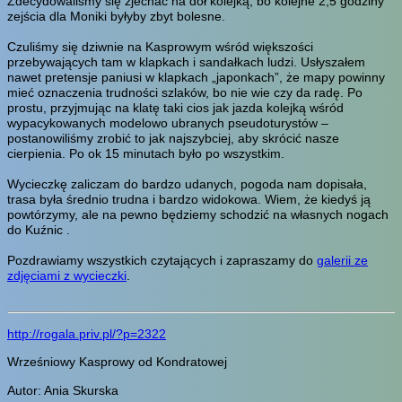
Zdecydowaliśmy się zjechać na dół kolejką, bo kolejne 2,5 godziny
zejścia dla Moniki byłyby zbyt bolesne.
Czuliśmy się dziwnie na Kasprowym wśród większości
przebywających tam w klapkach i sandałkach ludzi. Usłyszałem
nawet pretensje paniusi w klapkach „japonkach”, że mapy powinny
mieć oznaczenia trudności szlaków, bo nie wie czy da radę. Po
prostu, przyjmując na klatę taki cios jak jazda kolejką wśród
wypacykowanych modelowo ubranych pseudoturystów –
postanowiliśmy zrobić to jak najszybciej, aby skrócić nasze
cierpienia. Po ok 15 minutach było po wszystkim.
Wycieczkę zaliczam do bardzo udanych, pogoda nam dopisała,
trasa była średnio trudna i bardzo widokowa. Wiem, że kiedyś ją
powtórzymy, ale na pewno będziemy schodzić na własnych nogach
do Kuźnic .
Pozdrawiamy wszystkich czytających i zapraszamy do
galerii ze
zdjęciami z wycieczki
.
http://rogala.priv.pl/?p=2322
Wrześniowy Kasprowy od Kondratowej
Autor: Ania Skurska