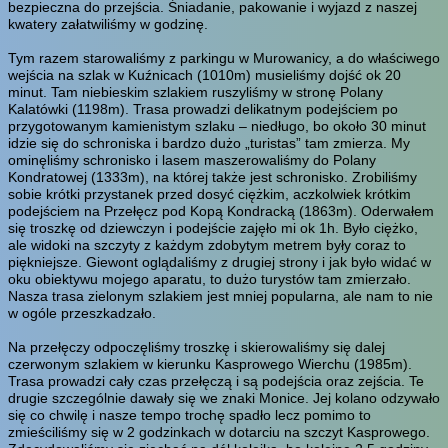
bezpieczna do przejścia. Śniadanie, pakowanie i wyjazd z naszej
kwatery załatwiliśmy w godzinę.
Tym razem starowaliśmy z parkingu w Murowanicy, a do właściwego
wejścia na szlak w Kuźnicach (1010m) musieliśmy dojść ok 20
minut. Tam niebieskim szlakiem ruszyliśmy w stronę Polany
Kalatówki (1198m). Trasa prowadzi delikatnym podejściem po
przygotowanym kamienistym szlaku – niedługo, bo około 30 minut
idzie się do schroniska i bardzo dużo „turistas” tam zmierza. My
ominęliśmy schronisko i lasem maszerowaliśmy do Polany
Kondratowej (1333m), na której także jest schronisko. Zrobiliśmy
sobie krótki przystanek przed dosyć ciężkim, aczkolwiek krótkim
podejściem na Przełęcz pod Kopą Kondracką (1863m). Oderwałem
się troszkę od dziewczyn i podejście zajęło mi ok 1h. Było ciężko,
ale widoki na szczyty z każdym zdobytym metrem były coraz to
piękniejsze. Giewont oglądaliśmy z drugiej strony i jak było widać w
oku obiektywu mojego aparatu, to dużo turystów tam zmierzało.
Nasza trasa zielonym szlakiem jest mniej popularna, ale nam to nie
w ogóle przeszkadzało.
Na przełęczy odpoczęliśmy troszkę i skierowaliśmy się dalej
czerwonym szlakiem w kierunku Kasprowego Wierchu (1985m).
Trasa prowadzi cały czas przełęczą i są podejścia oraz zejścia. Te
drugie szczególnie dawały się we znaki Monice. Jej kolano odzywało
się co chwilę i nasze tempo trochę spadło lecz pomimo to
zmieściliśmy się w 2 godzinkach w dotarciu na szczyt Kasprowego.