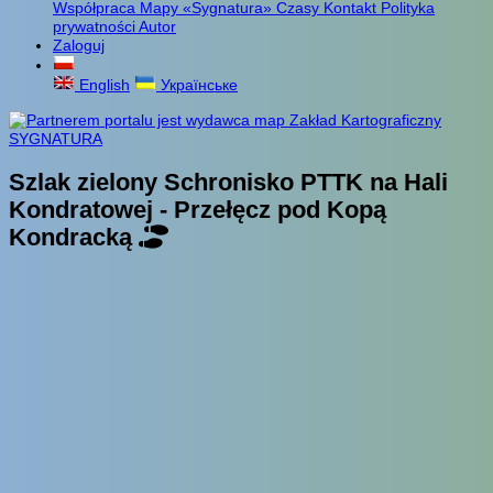
Współpraca
Mapy «Sygnatura»
Czasy
Kontakt
Polityka
prywatności
Autor
Zaloguj
English
Українське
Szlak zielony Schronisko PTTK na Hali
Kondratowej - Przełęcz pod Kopą
Kondracką