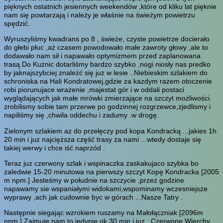
pięknych ostatnich jesiennych weekendów ,które od kliku lat pięknie
nam się powtarzają i należy je właśnie na świeżym powietrzu
spędzić.
Wyruszyliśmy kwadrans po 8 , świeże, czyste powietrze docierało
do głebi płuc ,aż czasem powodowało małe zawroty głowy ,ale to
dodawało nam sił i napawało optymizmem przed zaplanowana
trasą.Do Kużnic dotarliśmy bardzo szybko ,nogi niosły nas predko
by jaknajszybciej znależć się juz w lesie ..Niebieskim szlakiem do
schroniska na Hali Kondratowej,gdzie za kazdym razem otoczenie
robi piorunujace wrażenie ,majestat gór i w oddali postaci
wyglądających jak małe mrówki zmierzające na szczyt możliwości.
zrobilismy sobie tam przerwe po godzinnej rozgrzewce,zjedlismy i
napiliśmy się ,chwila oddechu i zadumy .w drogę.
Zielonym szlakiem az do przełęczy pod kopa Kondracką ...jakies 1h
20 min i juz najcięższa część trasy za nami ...wtedy dostaje się
takiej werwy i chce iść naprzód .
Teraz juz czerwony szlak i wspinaczka zaskakujaco szybka bo
zaledwie 15-20 minutowa na pierwszy szczyt Kopę Kondracka [2005
m npm.] Jesteśmy w południe na szczycie ,przez godzine
napawamy sie wspaniałymi widokami,wspominamy wczesniejsze
wyprawy ,ach jak cudownie byc w górach ...Nasze Tatry .
Następnie siegając wzrokiem ruszamy na Małołączniak [2096m
npm.] Zajmuje nam to jedynie ok 30 min i juz . Czerwone Wierchy