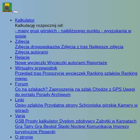
Kalkulator
Kalkulację rozpocznij od:
- mapy grup górskich
- najbliższego punktu
- wyszukania w
spisie
Zdjęcia
Zdjęcia drogowskazów
Zdjęcia z tras
Najlepsze zdjęcia
Zdjęcia autorami
Relacje
Nowe wycieczki
Wycieczki autorami
Reportaże
Wirtualny przewodnik
Przegląd tras
Propozycje wycieczek
Ranking szlaków
Ranking
miejsc
Forum
Co na szlakach?
Zaproszenia na szlak
Chodzę z GPS
Uwagi
do portalu
Porady
Archiwum
Linki
Opisy szlaków
Przydatne strony
Schroniska górskie
Kamery w
górach
Varia
GSB
Prosty kalkulator
Dyplom zdobywcy
Zabytki w Karpatach
Gra Tatry
Gra Beskid Śląski
Noclegi
Komunikacja
Imprezy
turystyczne
Piosenki
O stronie