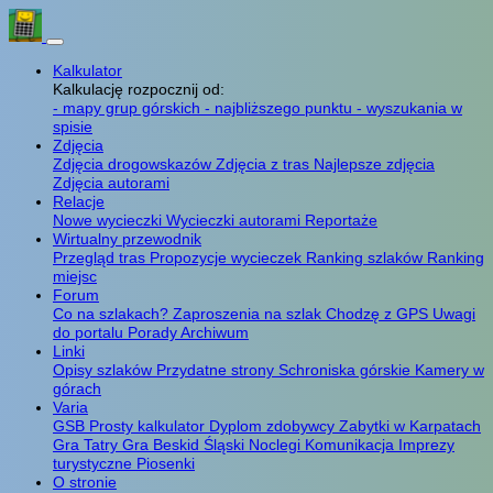
Kalkulator
Kalkulację rozpocznij od:
- mapy grup górskich
- najbliższego punktu
- wyszukania w
spisie
Zdjęcia
Zdjęcia drogowskazów
Zdjęcia z tras
Najlepsze zdjęcia
Zdjęcia autorami
Relacje
Nowe wycieczki
Wycieczki autorami
Reportaże
Wirtualny przewodnik
Przegląd tras
Propozycje wycieczek
Ranking szlaków
Ranking
miejsc
Forum
Co na szlakach?
Zaproszenia na szlak
Chodzę z GPS
Uwagi
do portalu
Porady
Archiwum
Linki
Opisy szlaków
Przydatne strony
Schroniska górskie
Kamery w
górach
Varia
GSB
Prosty kalkulator
Dyplom zdobywcy
Zabytki w Karpatach
Gra Tatry
Gra Beskid Śląski
Noclegi
Komunikacja
Imprezy
turystyczne
Piosenki
O stronie