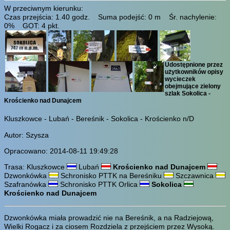
W przeciwnym kierunku:
Czas przejścia: 1.40 godz. Suma podejść: 0 m Śr. nachylenie:
0% GOT: 4 pkt.
Udostępnione przez
użytkowników opisy
wycieczek
obejmujące zielony
szlak Sokolica -
Krościenko nad Dunajcem
Kluszkowce - Lubań - Bereśnik - Sokolica - Krościenko n/D
Autor: Szysza
Opracowano: 2014-08-11 19:49:28
Trasa: Kluszkowce
Lubań
Krościenko nad Dunajcem
Dzwonkówka
Schronisko PTTK na Bereśniku
Szczawnica
Szafranówka
Schronisko PTTK Orlica
Sokolica
Krościenko nad Dunajcem
Dzwonkówka miała prowadzić nie na Bereśnik, a na Radziejową,
Wielki Rogacz i za ciosem Rozdziela z przejściem przez Wysoką.