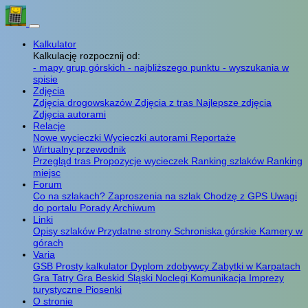
Kalkulator
Kalkulację rozpocznij od:
- mapy grup górskich
- najbliższego punktu
- wyszukania w
spisie
Zdjęcia
Zdjęcia drogowskazów
Zdjęcia z tras
Najlepsze zdjęcia
Zdjęcia autorami
Relacje
Nowe wycieczki
Wycieczki autorami
Reportaże
Wirtualny przewodnik
Przegląd tras
Propozycje wycieczek
Ranking szlaków
Ranking
miejsc
Forum
Co na szlakach?
Zaproszenia na szlak
Chodzę z GPS
Uwagi
do portalu
Porady
Archiwum
Linki
Opisy szlaków
Przydatne strony
Schroniska górskie
Kamery w
górach
Varia
GSB
Prosty kalkulator
Dyplom zdobywcy
Zabytki w Karpatach
Gra Tatry
Gra Beskid Śląski
Noclegi
Komunikacja
Imprezy
turystyczne
Piosenki
O stronie