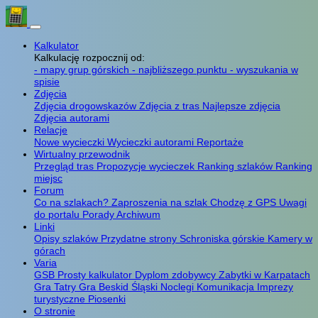
Kalkulator
Kalkulację rozpocznij od:
- mapy grup górskich
- najbliższego punktu
- wyszukania w
spisie
Zdjęcia
Zdjęcia drogowskazów
Zdjęcia z tras
Najlepsze zdjęcia
Zdjęcia autorami
Relacje
Nowe wycieczki
Wycieczki autorami
Reportaże
Wirtualny przewodnik
Przegląd tras
Propozycje wycieczek
Ranking szlaków
Ranking
miejsc
Forum
Co na szlakach?
Zaproszenia na szlak
Chodzę z GPS
Uwagi
do portalu
Porady
Archiwum
Linki
Opisy szlaków
Przydatne strony
Schroniska górskie
Kamery w
górach
Varia
GSB
Prosty kalkulator
Dyplom zdobywcy
Zabytki w Karpatach
Gra Tatry
Gra Beskid Śląski
Noclegi
Komunikacja
Imprezy
turystyczne
Piosenki
O stronie